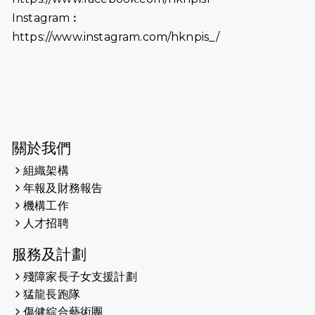
2024-08-11
Justice Bernstein’s interview with
#SCMP Post Magazine was
Instagram︰
released last Sunday (11th Aug
https://www.instagram.com/hknpis_/
2024)
2024-07-20
失明者做法官 助法庭看清社會
2024-03-17
媒體報導-東網 400健兒與毛孩參與慈
善跑 有人變身蒙娜麗莎 冀推動人
寵共融
關於我們
組織架構
2024-01-01
昇華而實 —— 無論難易，重要的是經
年報及財務報告
歷。
機構工作
2023-11-28
#米紙| 突患視網膜病變致後天失明
人才招聘
服務及計劃
2023-09-30
太平山頂躍動山嶺國慶跑 傳達社會
共融理念 港聞 2023.09.30 金金
殘障家長子女支援計劃
猛龍長跑隊
2023-06-28
香港電台第五台 - 繽紛旅程
傷健綜合藝術團