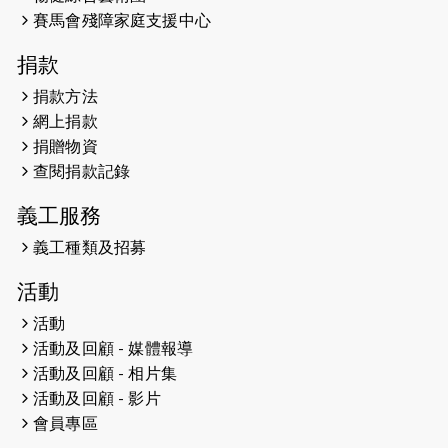
賽馬會殘障家庭支援中心
2023-06-15
RTHK 香港電台-凝聚香港：第二百五
十八集 殘障家長子女支援計劃
捐款
2023-06-07
殘障家長子女支援計劃2.0│三方共益
捐款方法
親子相親相愛 年青人增同理心
網上捐款
捐贈物資
2023-06-01
【#色彩人生】「我失去了視力，但不
查閱捐款記錄
會失去視野。」
義工服務
2023-05-29
「賽馬會殘障家長子女支援計劃2.0 」
連結年輕人、殘障家長與健全子女 共
義工種類及招募
學共益
活動
2023-05-29
【有誰共鳴：#香港女子冰球代表隊
活動
副隊長 梁翠珊】運動員用熱血同堅
活動及回顧 - 媒體報導
持，喺冰球場上劃出歷史性佳績。
活動及回顧 - 相片集
活動及回顧 - 影片
2023-05-29
【東網】殘障家長照顧健全子女遇困
會員專區
難「聰明使者」提供學業及成長指導