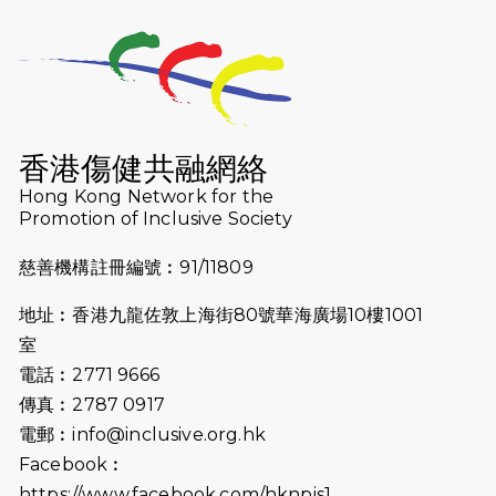
2025-01-13
泥漿路上顯堅毅傳奇，「猛龍」隊伍
成就毅行壯舉
2024-11-18
尋找跑會的故事 #23 | 猛龍長跑會 -
Why Not Run
香港傷健共融網絡
2024-11-07
樂施毅行者｜毅行40「堅」並肩下周
Hong Kong Network for the
五開鑼 逾4千健兒蓄勢待發
Promotion of Inclusive Society
2024-10-30
同行用心之必要｜Side Story - 聾人
慈善機構註冊編號︰91/11809
跑友黃志輝(Jeff)和鄭子健(Jason)
地址︰香港九龍佐敦上海街80號華海廣場10樓1001
2024-10-22
#WhyNotRun 試跑員一號的領跑體
室
驗
電話︰2771 9666
2024-10-01
港鐵「Chill Fun鐵路樂園」近8萬人
傳真︰2787 0917
參加 邀視障、聽障人士入場促社會共
電郵︰
info@inclusive.org.hk
融
Facebook︰
https://www.facebook.com/hknpis1