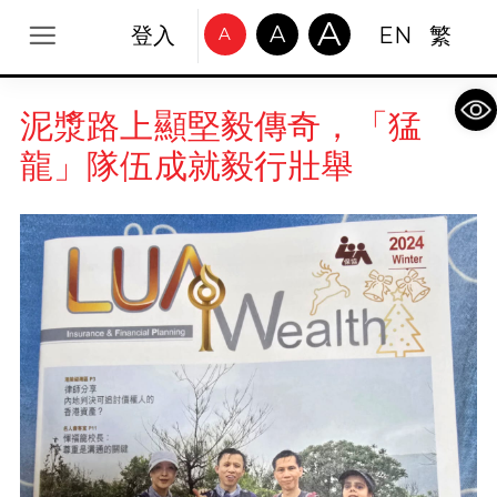
A
A
登入
EN
繁
A
Op
泥漿路上顯堅毅傳奇，「猛
龍」隊伍成就毅行壯舉