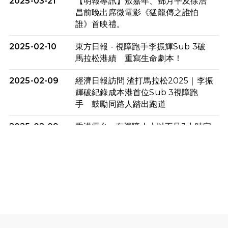
2025-03-21
【明報專訊】敖嘉年、鄧月平及徐浩
昌前晚出席微電影《猛龍傳之誰怕
誰》首映禮。
2025-02-10
東方日報 - 視障跑手李振輝Sub 3破
馬拉松港績 重寫生命劇本！
2025-02-09
經濟日報訪問 渣打馬拉松2025｜李振
輝破紀錄成本港首位Sub 3視障跑
手 鼓勵同路人踏出跑道
2025-02-09
香港電台 - 有視障人士以不足3小時完
成全馬賽事 創下個人最佳成績
2025-02-05
猛龍視障隊員李振輝將於2月9號渣打
馬拉松與猛龍國際共融大使Lukas
Wambua Muteti一同首次挑戰渣打
馬拉松sub3的成績！
2025-02-05
馬拉松路上的追風者——梁影雪