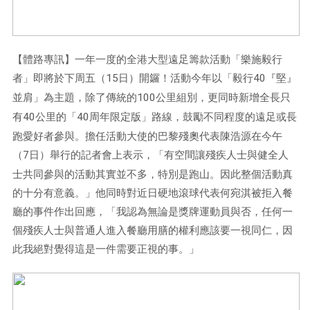
【體路專訊】一年一度的全港大型遠足籌款活動「樂施毅行
者」即將於下周五（
15
日）開鑼！活動今年以「毅行
40
『堅』
並肩」為主題，除了傳統的
100
公里組別，更同時新增全長只
有
40
公里的「
40
周年限定版」路線，鼓勵不同程度的遠足或長
跑愛好者參與。擔任活動大使的巴黎殘奧代表陳浩源在今午
（
7
日）舉行的記者會上表示，「有空間讓殘疾人士與健全人
士共同參與的活動其實並不多，特別是跑山。因此整個活動真
的十分有意義。」他同時對近日硬地滾球代表何宛淇被拒入餐
廳的事件作出回應，「我認為無論是獎牌運動員與否，任何一
個殘疾人士與普通人進入餐廳用膳的權利應該要一視同仁，因
此我絕對覺得這是一件需要正視的事。」