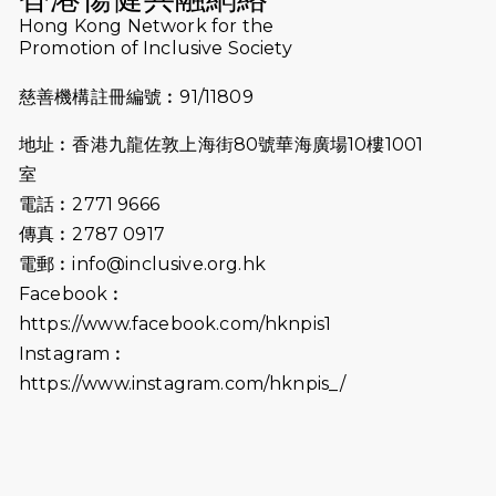
2024-11-07
樂施毅行者｜毅行40「堅」並肩下周
Hong Kong Network for the
五開鑼 逾4千健兒蓄勢待發
Promotion of Inclusive Society
2024-10-30
同行用心之必要｜Side Story - 聾人
慈善機構註冊編號︰91/11809
跑友黃志輝(Jeff)和鄭子健(Jason)
地址︰香港九龍佐敦上海街80號華海廣場10樓1001
2024-10-22
#WhyNotRun 試跑員一號的領跑體
室
驗
電話︰2771 9666
2024-10-01
港鐵「Chill Fun鐵路樂園」近8萬人
傳真︰2787 0917
參加 邀視障、聽障人士入場促社會共
電郵︰
info@inclusive.org.hk
融
Facebook︰
https://www.facebook.com/hknpis1
2024-08-11
Justice Bernstein’s interview with
#SCMP Post Magazine was
Instagram︰
released last Sunday (11th Aug
https://www.instagram.com/hknpis_/
2024)
2024-07-20
失明者做法官 助法庭看清社會