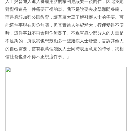
人士與普通人進入餐廳用膳的權利應該要一視同仁，因此我絕
對覺得這是一件需要正視的事。我不是說要去攻擊那間餐廳，
而是應該加強公民教育，讓普羅大眾了解殘疾人士的需要。可
能這件事現在與你無關，但其實當人年紀漸大，行便變得不便
時，這件事就不再會與你無關了。不過單靠少部分人的力量是
不足夠的，所以我也想鼓勵多一些殘疾人士發聲，告訴其他人
的自己需要，當有數萬個殘疾人士同時表達意見的時候，我相
信社會也會不得不正視這件事。」