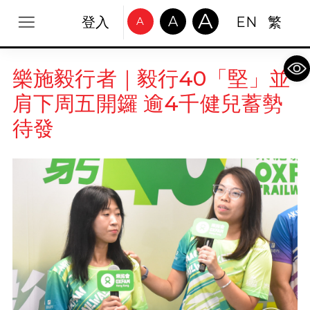
A
A
登入
EN
繁
A
Op
樂施毅行者｜毅行40「堅」並
肩下周五開鑼 逾4千健兒蓄勢
待發