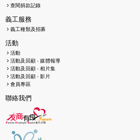
2023-06-01
【#色彩人生】「我失去了視力，但不
查閱捐款記錄
會失去視野。」
義工服務
2023-05-29
「賽馬會殘障家長子女支援計劃2.0 」
連結年輕人、殘障家長與健全子女 共
義工種類及招募
學共益
活動
2023-05-29
【有誰共鳴：#香港女子冰球代表隊
活動
副隊長 梁翠珊】運動員用熱血同堅
活動及回顧 - 媒體報導
持，喺冰球場上劃出歷史性佳績。
活動及回顧 - 相片集
活動及回顧 - 影片
2023-05-29
【東網】殘障家長照顧健全子女遇困
會員專區
難「聰明使者」提供學業及成長指導
聯絡我們
2023-05-15
文匯報 - 領悟「摸黑」持家難 「母親
是我的幸福」
2023-04-17
【成報恩雨之聲-恩雨有情天】暗黑中
的盼望