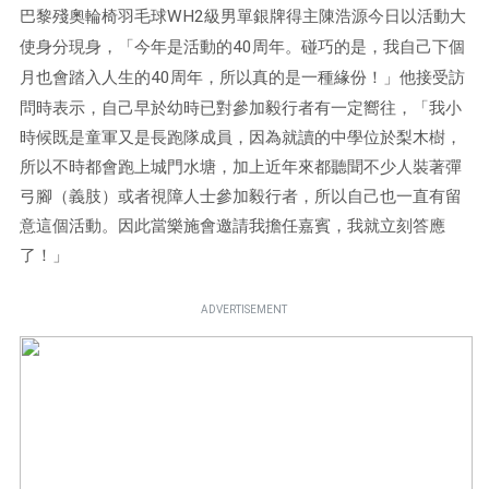
巴黎殘奧輪椅羽毛球
WH2
級男單銀牌得主陳浩源今日以活動大
使身分現身，「今年是活動的
40
周年。碰巧的是，我自己下個
月也會踏入人生的
40
周年，所以真的是一種緣份！」他接受訪
問時表示，自己早於幼時已對參加毅行者有一定嚮往，「我小
時候既是童軍又是長跑隊成員，因為就讀的中學位於梨木樹，
所以不時都會跑上城門水塘，加上近年來都聽聞不少人裝著彈
弓腳（義肢）或者視障人士參加毅行者，所以自己也一直有留
意這個活動。因此當樂施會邀請我擔任嘉賓，我就立刻答應
了！」
ADVERTISEMENT