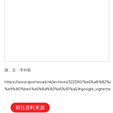
圖、文：李科毅
https://www.sportsroad.hk/archives/522390/%e
%e9%80%be4%e5%8d%83%e5%81%a5/#google_vignette
前往資料來源