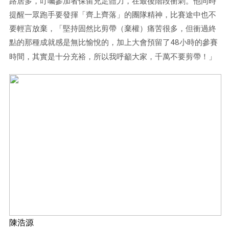
路居多，叮囑參加者保留充足體力，在最後階段衝刺。他同時
提醒一眾跑手要發揮「齊上齊落」的團隊精神，比賽途中也不
要輕言放棄，「堅持固然比剪帶（棄權）痛苦很多，但衝過終
點的那種成就感是無比愉悅的，加上大會預留了
48
小時的參賽
時間，其實是十分充裕，所以我呼籲大家，千萬不要剪帶！」
陳浩源