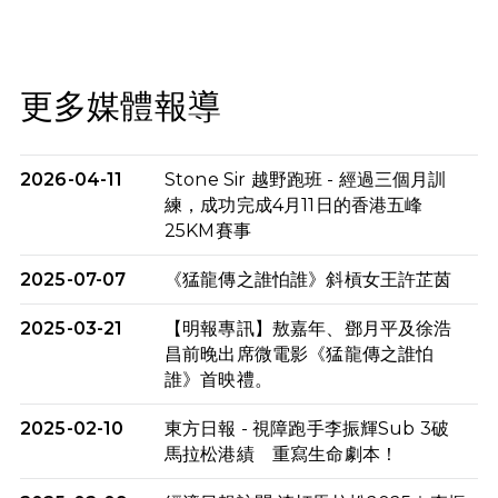
更多媒體報導
2026-04-11
Stone Sir 越野跑班 - 經過三個月訓
練，成功完成4月11日的香港五峰
25KM賽事
2025-07-07
《猛龍傳之誰怕誰》斜槓女王許芷茵
2025-03-21
【明報專訊】敖嘉年、鄧月平及徐浩
昌前晚出席微電影《猛龍傳之誰怕
誰》首映禮。
2025-02-10
東方日報 - 視障跑手李振輝Sub 3破
馬拉松港績 重寫生命劇本！