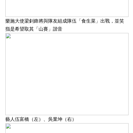
樂施大使梁釗鋒將與隊友組成隊伍「食生菜」出戰，並笑
指是希望取其「山賽」諧音
藝人伍富橋（左）、吳業坤（右）