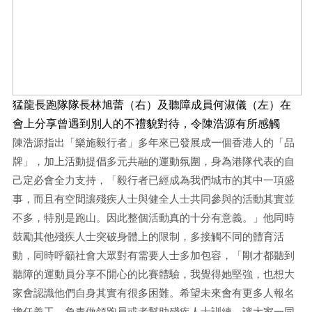
猛龍長跑隊隊長林旭蕾（右）及聽障成員何淑儀（左）在
會上分享曾遇到別人的不禮貌對待，令陳浩源有所感觸
陳浩源指出「樂施毅行者」多年來已發展成一個香港人的「品
牌」，加上活動提倡多元共融的運動氛圍，身為港隊代表的自
己定必會全力支持，「毅行者已經成為我們城市的其中一項盛
事，而且有空間讓殘疾人士與健全人士共同參與的活動其實並
不多，特別是跑山。因此整個活動真的十分有意義。」他同時
鼓勵其他殘疾人士突破身體上的限制，多接觸不同的體育活
動，同時呼籲社會大眾對有需要人士多加包容，「剛才都聽到
聽障的運動員分享不開心的比賽體驗，我覺得她堅強，也想大
家會認識他們自身其實有很多困難。希望未來會有更多人報名
擔任義工，負責做領跑員或者幫助殘疾人士訓練，讓大家一同