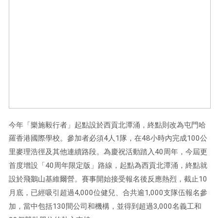
今年「樂施毅行者」起點設於西貢北潭涌，終點則改為屯門哈
羅香港國際學校。參加者必須
4
人
1
隊，在
48
小時內完成
100
公
里麥理浩徑及其他連續路段。為慶祝活動踏入
40
周年，今屆更
首度增設「
40
周年限定版」路線，起點為西貢北潭涌，終點就
設於飛鵝山基維爾營。賽事開始接受報名後反應熱烈，截止
10
月底，已經吸引超過
4,000
位健兒、合共逾
1,000
支隊伍報名參
加，當中包括
130
間公司和機構，並得到超過
3,000
名義工和