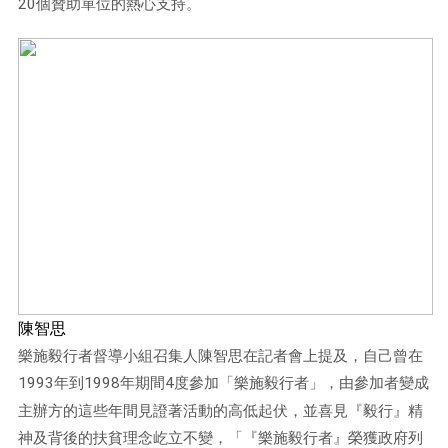
20
個贊助單位的熱心支持。
陳智思
樂施毅行者督導小組召集人陳智思在記者會上提及，自己曾在
1993
年到
1998
年期間
4
度參加「樂施毅行者」，由參加者變成
主辦方的這些年間見證著活動的高低起伏，並喜見『毅行』精
神及背後的扶貧理念屹立不變，「『樂施毅行者』榮獲政府列