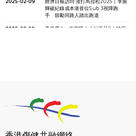
2025-02-09
經濟日報訪問 渣打馬拉松2025｜李振
輝破紀錄成本港首位Sub 3視障跑
手 鼓勵同路人踏出跑道
2025-02-09
香港電台 - 有視障人士以不足3小時完
成全馬賽事 創下個人最佳成績
2025-02-05
猛龍視障隊員李振輝將於2月9號渣打
馬拉松與猛龍國際共融大使Lukas
Wambua Muteti一同首次挑戰渣打
馬拉松sub3的成績！
2025-02-05
馬拉松路上的追風者——梁影雪
2025-01-13
泥漿路上顯堅毅傳奇，「猛龍」隊伍
成就毅行壯舉
2024-11-18
尋找跑會的故事 #23 | 猛龍長跑會 -
Why Not Run
香港傷健共融網絡