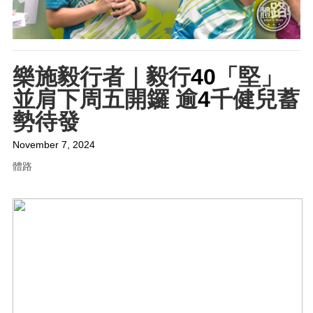
樂施毅行者｜毅行
40
「堅」
並肩下周五開鑼
逾
4
千健兒蓄
勢待發
November 7, 2024
體路