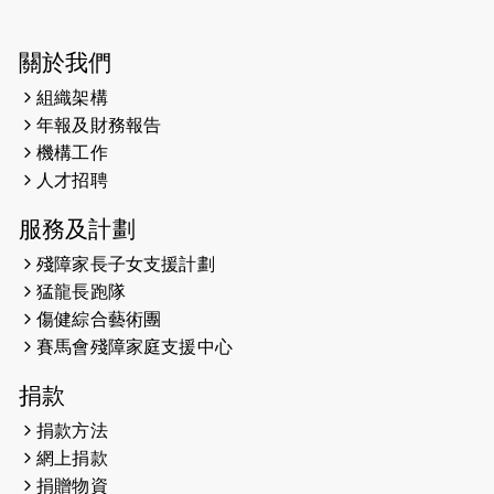
2024-03-17
媒體報導-東網 400健兒與毛孩參與慈
善跑 有人變身蒙娜麗莎 冀推動人
寵共融
關於我們
組織架構
2024-01-01
昇華而實 —— 無論難易，重要的是經
年報及財務報告
歷。
機構工作
2023-11-28
#米紙| 突患視網膜病變致後天失明
人才招聘
服務及計劃
2023-09-30
太平山頂躍動山嶺國慶跑 傳達社會
共融理念 港聞 2023.09.30 金金
殘障家長子女支援計劃
猛龍長跑隊
2023-06-28
香港電台第五台 - 繽紛旅程
傷健綜合藝術團
賽馬會殘障家庭支援中心
2023-06-15
RTHK 香港電台-凝聚香港：第二百五
十八集 殘障家長子女支援計劃
捐款
2023-06-07
殘障家長子女支援計劃2.0│三方共益
捐款方法
親子相親相愛 年青人增同理心
網上捐款
捐贈物資