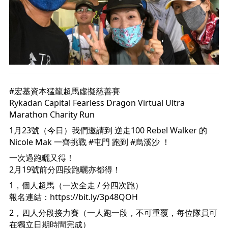
#宏基資本猛龍超馬虛擬慈善賽
Rykadan Capital Fearless Dragon Virtual Ultra 
Marathon Charity Run
1月23號（今日）我們邀請到 
逆走100 Rebel Walker
 的 
Nicole Mak 一齊挑戰 
#屯門
 跑到 
#烏溪沙
 ！ 
一次過跑曬又得！
2月19號前分四段跑曬亦都得！
1，個人超馬（一次全走 / 分四次跑）
報名連結：
https://bit.ly/3p48QOH
2，四人分段接力賽（一人跑一段，不可重覆，每位隊員可
在獨立日期時間完成） 