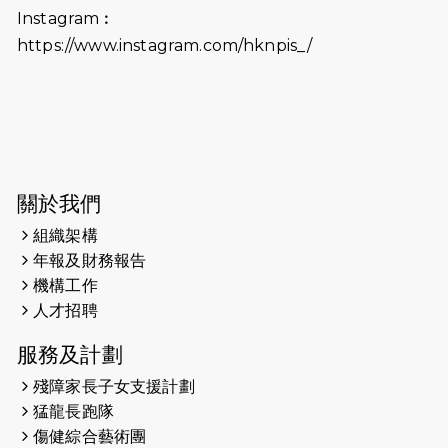
#SCMP Post Magazine was
Instagram︰
released last Sunday (11th Aug
https://www.instagram.com/hknpis_/
2024)
2024-07-20
失明者做法官 助法庭看清社會
2024-03-17
媒體報導-東網 400健兒與毛孩參與慈
善跑 有人變身蒙娜麗莎 冀推動人
寵共融
關於我們
組織架構
2024-01-01
昇華而實 —— 無論難易，重要的是經
年報及財務報告
歷。
機構工作
2023-11-28
#米紙| 突患視網膜病變致後天失明
人才招聘
服務及計劃
2023-09-30
太平山頂躍動山嶺國慶跑 傳達社會
共融理念 港聞 2023.09.30 金金
殘障家長子女支援計劃
猛龍長跑隊
2023-06-28
香港電台第五台 - 繽紛旅程
傷健綜合藝術團