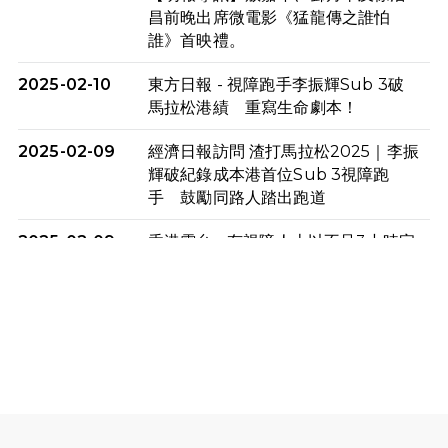
昌前晚出席微電影《猛龍傳之誰怕
誰》首映禮。
2025-02-10
東方日報 - 視障跑手李振輝Sub 3破
馬拉松港績 重寫生命劇本！
2025-02-09
經濟日報訪問 渣打馬拉松2025｜李振
輝破紀錄成本港首位Sub 3視障跑
手 鼓勵同路人踏出跑道
2025-02-09
香港電台 - 有視障人士以不足3小時完
成全馬賽事 創下個人最佳成績
2025-02-05
猛龍視障隊員李振輝將於2月9號渣打
馬拉松與猛龍國際共融大使Lukas
Wambua Muteti一同首次挑戰渣打
馬拉松sub3的成績！
2025-02-05
馬拉松路上的追風者——梁影雪