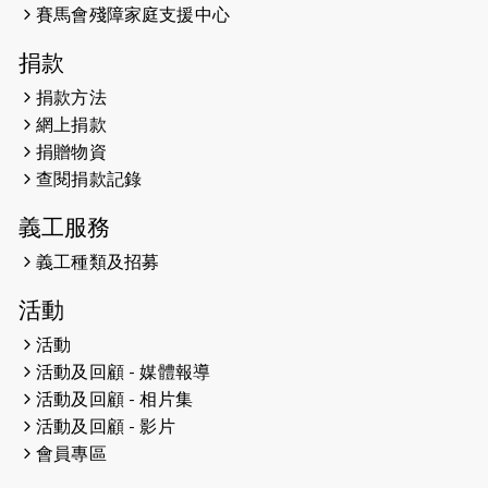
賽馬會殘障家庭支援中心
2023-06-15
RTHK 香港電台-凝聚香港：第二百五
十八集 殘障家長子女支援計劃
捐款
2023-06-07
殘障家長子女支援計劃2.0│三方共益
捐款方法
親子相親相愛 年青人增同理心
網上捐款
捐贈物資
2023-06-01
【#色彩人生】「我失去了視力，但不
查閱捐款記錄
會失去視野。」
義工服務
2023-05-29
「賽馬會殘障家長子女支援計劃2.0 」
連結年輕人、殘障家長與健全子女 共
義工種類及招募
學共益
活動
2023-05-29
【有誰共鳴：#香港女子冰球代表隊
活動
副隊長 梁翠珊】運動員用熱血同堅
活動及回顧 - 媒體報導
持，喺冰球場上劃出歷史性佳績。
活動及回顧 - 相片集
活動及回顧 - 影片
2023-05-29
【東網】殘障家長照顧健全子女遇困
會員專區
難「聰明使者」提供學業及成長指導