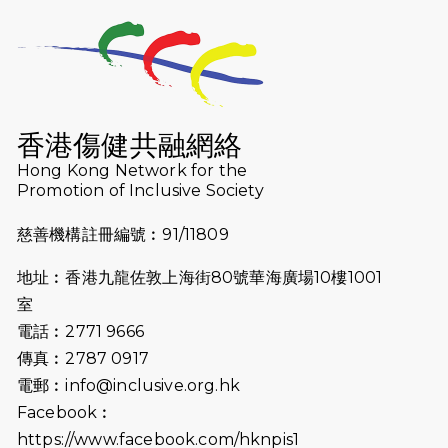
2025-01-13
泥漿路上顯堅毅傳奇，「猛龍」隊伍
成就毅行壯舉
2024-11-18
尋找跑會的故事 #23 | 猛龍長跑會 -
Why Not Run
香港傷健共融網絡
2024-11-07
樂施毅行者｜毅行40「堅」並肩下周
Hong Kong Network for the
五開鑼 逾4千健兒蓄勢待發
Promotion of Inclusive Society
2024-10-30
同行用心之必要｜Side Story - 聾人
慈善機構註冊編號︰91/11809
跑友黃志輝(Jeff)和鄭子健(Jason)
地址︰香港九龍佐敦上海街80號華海廣場10樓1001
2024-10-22
#WhyNotRun 試跑員一號的領跑體
室
驗
電話︰2771 9666
2024-10-01
港鐵「Chill Fun鐵路樂園」近8萬人
傳真︰2787 0917
參加 邀視障、聽障人士入場促社會共
電郵︰
info@inclusive.org.hk
融
Facebook︰
https://www.facebook.com/hknpis1
2024-08-11
Justice Bernstein’s interview with