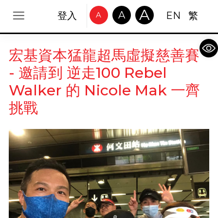
A
A
登入
EN
繁
A
Op
宏基資本猛龍超馬虛擬慈善賽
- 邀請到 逆走100 Rebel
Walker 的 Nicole Mak 一齊
挑戰