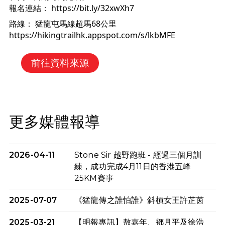
報名連結： 
https://bit.ly/32xwXh7
路線： 猛龍屯馬線超馬68公里
https://hikingtrailhk.appspot.com/s/lkbMFE
前往資料來源
更多媒體報導
2026-04-11
Stone Sir 越野跑班 - 經過三個月訓
練，成功完成4月11日的香港五峰
25KM賽事
2025-07-07
《猛龍傳之誰怕誰》斜槓女王許芷茵
2025-03-21
【明報專訊】敖嘉年、鄧月平及徐浩