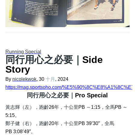
Running Special
同行用心之必要｜
Side
Story
By
nicolekwok
, 30
十月
, 2024
https://mag.sportsoho.com/%E5%90%8C%E8%A1%
同行用心之必要｜
Pro Special
黃志輝（左），跑齡
26
年，十公里
PB
～
1:15
，全馬
PB
～
5:15
。
鄭子健（右），跑齡
20
年，十公里
PB 39’30”
，全馬
PB 3:08’49”
。