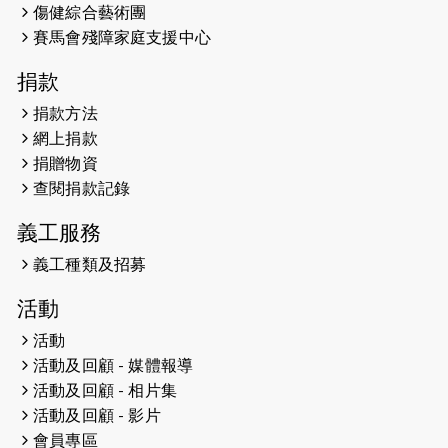
傷健綜合藝術團
賽馬會殘障家庭支援中心
2023-06-15
RTHK 香港電台-凝聚香港：第二百五
十八集 殘障家長子女支援計劃
捐款
2023-06-07
殘障家長子女支援計劃2.0│三方共益
捐款方法
親子相親相愛 年青人增同理心
網上捐款
捐贈物資
2023-06-01
【#色彩人生】「我失去了視力，但不
查閱捐款記錄
會失去視野。」
義工服務
2023-05-29
「賽馬會殘障家長子女支援計劃2.0 」
連結年輕人、殘障家長與健全子女 共
義工種類及招募
學共益
活動
2023-05-29
【有誰共鳴：#香港女子冰球代表隊
活動
副隊長 梁翠珊】運動員用熱血同堅
活動及回顧 - 媒體報導
持，喺冰球場上劃出歷史性佳績。
活動及回顧 - 相片集
活動及回顧 - 影片
2023-05-29
【東網】殘障家長照顧健全子女遇困
會員專區
難「聰明使者」提供學業及成長指導