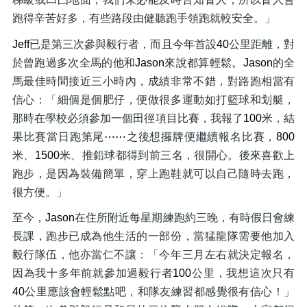
跑得辛苦好多，有些路段由健聽跑手領跑就較安全。」
Jeff
已是第三次參與毅行者，而且今年首設
40
公里距離，對
於曾跑過多次全馬的他和
Jason
來說都算輕鬆。
Jason
的全
馬最佳時間接近三小時內，成績非常不錯，對路跑相當有
信心：「細個是個肥仔，便做很多運動如打籃球和划艇，
那時在學校必須參加一個田徑項目比賽，我報了
100
米，結
果比賽當日跑第尾
⋯⋯
之後想攞牌便繼續報名比賽，
800
米、
1500
米、推鉛球都得到前三名，很開心。後來喜歡上
跑步，是因為裝備簡單，穿上跑鞋就可以自己隨時去跑，
很方便。」
至今，
Jason
在住所附近每星期練跑約三晚，有時假日會練
長課，跑步已成為他生活的一部份，當猛龍隊需要他加入
毅行隊伍，他亦當仁不讓：「今年三月左右就決定報名，
因為我十多年前就參加過毅行者
100
公里，我想這次只有
40
公里應該會輕鬆點吧，和隊友練習都感覺很有信心！」