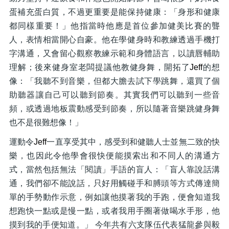
蛋補充蛋白質，不過更重要是能保持健康：「身形和健康
都同樣重要！」他指當時他應是首位參加健美比賽的聾
人，表情相當開心自豪。他在學健身時和教練透過手機打
字溝通，又會留心觀察教練示範和身體語言，以讀唇輔助
理解；後來健身室老闆提議他教健身舞，開拓了
Jeff
的想
像：「我聽不到音樂，但都大膽去試下學跳舞，還買了個
助聽器讓自己可以聽到節奏。其實我們可以聽到一些音
頻，或透過地板震動感受到節奏，所以隨著音樂跳健身舞
也不是很難想像！」
運動令
Jeff
一直享受其中，感受到和健聽人士並無二致的快
樂，也因此令他學會很快便能摸索出和不同人的溝通方
式，當然包括無法「閱讀」手語的盲人：「盲人靠說話溝
通，我們卻不能說話，只好用觸碰手和膊頭等方式傳達簡
單的手勢動作示意，例如讓他摸著我的手跑，便會知道我
想跑快一點或是慢一點，或者我用手圈著做喝水手形，他
摸到我的手便知道。」
今年共有六支隊伍代表猛龍參與毅