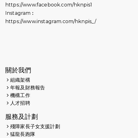
https://www.facebook.com/hknpis1
2024-08-11
Justice Bernstein’s interview with
#SCMP Post Magazine was
Instagram︰
released last Sunday (11th Aug
https://www.instagram.com/hknpis_/
2024)
2024-07-20
失明者做法官 助法庭看清社會
2024-03-17
媒體報導-東網 400健兒與毛孩參與慈
善跑 有人變身蒙娜麗莎 冀推動人
寵共融
關於我們
組織架構
2024-01-01
昇華而實 —— 無論難易，重要的是經
年報及財務報告
歷。
機構工作
2023-11-28
#米紙| 突患視網膜病變致後天失明
人才招聘
服務及計劃
2023-09-30
太平山頂躍動山嶺國慶跑 傳達社會
共融理念 港聞 2023.09.30 金金
殘障家長子女支援計劃
猛龍長跑隊
2023-06-28
香港電台第五台 - 繽紛旅程