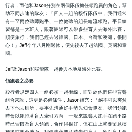
行者，而他和
Jason
分別在兩個隊伍擔任領跑員的角色，幫
助不同步速的隊友：「四人一組的毅行隊伍中，我們通常
有一至兩位聽障跑手、一位健聽的組長輪流領跑。平日練
習都是一大班人，跟著團隊可以帶多些盲人去海外比賽，
順便旅行，我們已經去過韓國、日本、台灣和澳洲，很開
心！」
Jeff
今年八月剛退休，便先後去了趟法國、英國和泰
國。
Jeff
及
Jason
和猛龍隊一起參與本地及海外比賽。
領跑者之必要
毅行者規定四人一組必須一起衝線，而對於他們這些盲聾
組合來說，這更是必備條件，
Jason
補充：「絕不可以突然
丟下他去廁所，要事先溝通好手勢先知會隊友。我們領跑
時會以繩拖著盲人牽引方向，一般來說聾人跑手在跑平路
時已習慣為盲人領跑，合作得很好，但在山上就要留意樓
梯級或凹凸地面，我們未必能及時告知盲人，所以盲人會