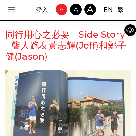
A
A
登入
EN
繁
A
Op
同行用心之必要｜Side Story
- 聾人跑友黃志輝(Jeff)和鄭子
健(Jason)