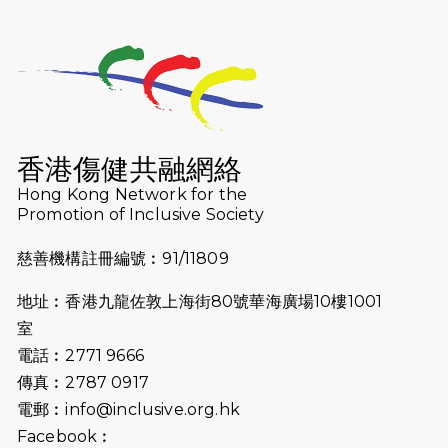
2025-01-13
泥漿路上顯堅毅傳奇，「猛龍」隊伍
成就毅行壯舉
2024-11-18
尋找跑會的故事 #23 | 猛龍長跑會 -
Why Not Run
香港傷健共融網絡
2024-11-07
樂施毅行者｜毅行40「堅」並肩下周
Hong Kong Network for the
五開鑼 逾4千健兒蓄勢待發
Promotion of Inclusive Society
2024-10-30
同行用心之必要｜Side Story - 聾人
慈善機構註冊編號︰91/11809
跑友黃志輝(Jeff)和鄭子健(Jason)
地址︰香港九龍佐敦上海街80號華海廣場10樓1001
2024-10-22
#WhyNotRun 試跑員一號的領跑體
室
驗
電話︰2771 9666
2024-10-01
港鐵「Chill Fun鐵路樂園」近8萬人
傳真︰2787 0917
參加 邀視障、聽障人士入場促社會共
電郵︰
info@inclusive.org.hk
融
Facebook︰