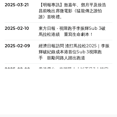
2025-03-21
【明報專訊】敖嘉年、鄧月平及徐浩
昌前晚出席微電影《猛龍傳之誰怕
誰》首映禮。
2025-02-10
東方日報 - 視障跑手李振輝Sub 3破
馬拉松港績 重寫生命劇本！
2025-02-09
經濟日報訪問 渣打馬拉松2025｜李振
輝破紀錄成本港首位Sub 3視障跑
手 鼓勵同路人踏出跑道
2025-02-09
香港電台 - 有視障人士以不足3小時完
成全馬賽事 創下個人最佳成績
2025-02-05
猛龍視障隊員李振輝將於2月9號渣打
馬拉松與猛龍國際共融大使Lukas
Wambua Muteti一同首次挑戰渣打
馬拉松sub3的成績！
2025-02-05
馬拉松路上的追風者——梁影雪