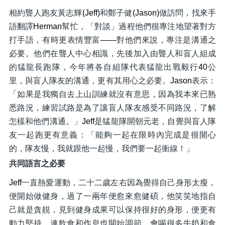
相約聾人跑友黃志輝
(Jeff)
和鄭子健
(Jason)
做訪問，找來手
語翻譯
Herman
幫忙，「對談」過程他們很專注地望著對方
打手語，有時更表情豐富
——
對他們來說，專注是溝通之
必要。他們在聾人中心相識，先後加入由聾人和盲人組成
的猛龍長跑隊，今年將各自組隊代表猛龍出戰毅行
40
公
里，與盲人隊友的溝通，更有其用心之必要。
Jason
表示：
「如果是我獨自去上山訓練就沒有意思，因為我本來已熟
悉路況，練習試路是為了讓盲人隊友感受不同路況，了解
怎樣和他們溝通。」
Jeff
是猛龍隊開朝元老，自覺與盲人隊
友一起跑更有意義：「能夠一起在限時內完成是很開心
的，隊友慢，我就跟他一起慢，我們要一起衝線！」
共同語言之必要
Jeff
一直熱愛運動，二十二歲左右因為覺得自己身形太瘦，
便開始做健身，過了一兩年便愈來愈健碩，他笑笑地指自
己就是貪靚，見到健身成果可以保持很好的身形，便更有
動力堅持，連飲食和作息也開始調節，會喝很多牛奶和食