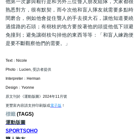
他第一次參與毅行是和另外三位聾人朋友組隊，大家都很
熟悉對方，很有默契，而今次他和盲人隊友就需要多點時
間磨合，例如他會捉住聾人的手去摸大石，讓他知道要繞
過擋路的石頭；有樹枝的地方要按著他的頭提他低下頭避
免撞到；避免讓樹枝勾掉他的東西等等：「和盲人練跑便
是要不斷觀察他們的需要。」
Text
：
Nicole
Photo
：
Lucien,
受訪者提供
Interpreter
：
Herman
Design
：
Yvonne
原文刊於《運動版圖》
2024
年
11
月號
更豐富內容請支持印刷版或
電子版
！
標籤
(TAGS)
運動版圖
SPORTSOHO