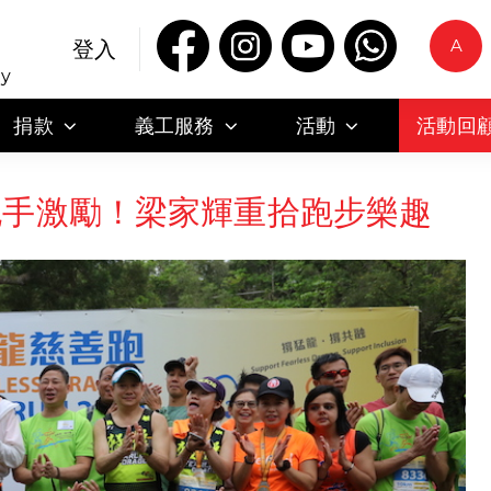
A
登入
ty
捐款
義工服務
活動
活動回
殘障跑手激勵！梁家輝重拾跑步樂趣