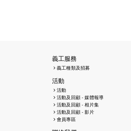
2023-06-07
殘障家長子女支援計劃2.0│三方共益
親子相親相愛 年青人增同理心
2023-06-01
【#色彩人生】「我失去了視力，但
不會失去視野。」
2023-05-29
「賽馬會殘障家長子女支援計劃2.0
」 連結年輕人、殘障家長與健全子
義工服務
女 共學共益
義工種類及招募
2023-05-29
【有誰共鳴：#香港女子冰球代表隊
活動
副隊長 梁翠珊】運動員用熱血同堅
持，喺冰球場上劃出歷史性佳績。
活動
活動及回顧 - 媒體報導
2023-05-29
【東網】殘障家長照顧健全子女遇困
活動及回顧 - 相片集
難「聰明使者」提供學業及成長指導
活動及回顧 - 影片
會員專區
2023-05-15
文匯報 - 領悟「摸黑」持家難 「母親
是我的幸福」