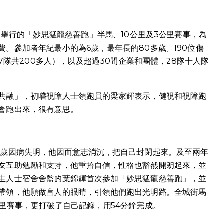
涌舉行的「妙思猛龍慈善跑」半馬、10公里及3公里賽事，為
。參加者年紀最小的為6歲，最年長的80多歲。190位傷
7隊共200多人），以及超過30間企業和團體，28隊十人隊
共融」，初嚐視障人士領跑員的梁家輝表示，健視和視障跑
會跑出來，很有意思。
0歲因病失明，他因而意志消沉，把自己封閉起來。及至兩年
友互助勉勵和支持，他重拾自信，性格也豁然開朗起來，並
生人士宿舍舍監的葉錦輝首次參加「妙思猛龍慈善跑」，並
帶領，他願做盲人的眼睛，引領他們跑出光明路。全城街馬
里賽事，更打破了自己記錄，用54分鐘完成。