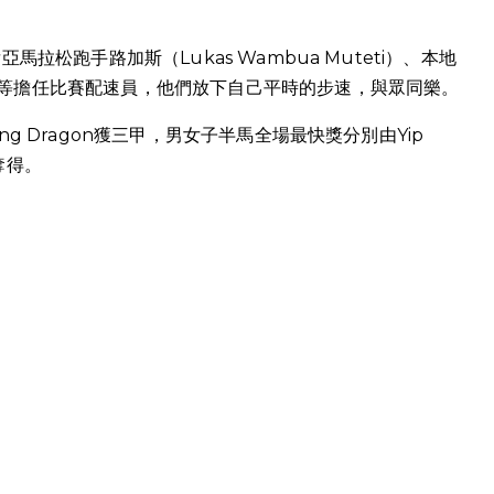
拉松跑手路加斯（Lukas Wambua Muteti）、本地
等擔任比賽配速員，他們放下自己平時的步速，與眾同樂。
g Dragon獲三甲，男女子半馬全場最快獎分別由Yip
）奪得。