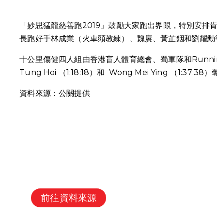
「妙思猛龍慈善跑2019」鼓勵大家跑出界限，特別安排肯亞馬
長跑好手林成業（火車頭教練）、魏賡、黃芷銦和劉耀勳
十公里傷健四人組由香港盲人體育總會、蜀軍隊和Runnin
Tung Hoi （1:18:18）和 Wong Mei Ying （1:37:38
資料來源：公關提供
前往資料來源