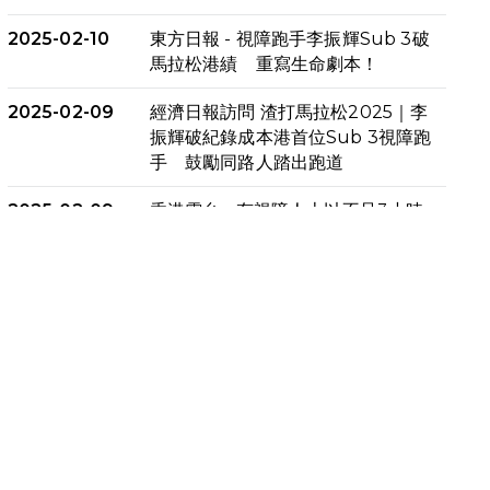
2025-02-10
東方日報 - 視障跑手李振輝Sub 3破
馬拉松港績 重寫生命劇本！
2025-02-09
經濟日報訪問 渣打馬拉松2025｜李
振輝破紀錄成本港首位Sub 3視障跑
手 鼓勵同路人踏出跑道
2025-02-09
香港電台 - 有視障人士以不足3小時
完成全馬賽事 創下個人最佳成績
2025-02-05
猛龍視障隊員李振輝將於2月9號渣
打馬拉松與猛龍國際共融大使Lukas
Wambua Muteti一同首次挑戰渣
打馬拉松sub3的成績！
2025-02-05
馬拉松路上的追風者——梁影雪
2025-01-13
泥漿路上顯堅毅傳奇，「猛龍」隊伍
成就毅行壯舉