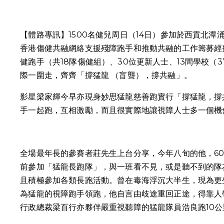
【體路專訊】1500名健兒周日（14日）參加於西貢北潭
香港傷健共融網絡支援殘障跑手和推動共融的工作籌募經費
健跑手（共18隊傷健組）、30位更新人士、13間學校（3
際一圍走，齊齊「撐猛龍 （盲聾），撐共融」。
影星梁家輝今早亦現身妙思猛龍慈善跑實行「撐猛龍，撐
手一起跑，互相激勵，而且很實際地讓視障人士多一個機
全場最年長的參賽者莊先生上台分享，今年八旬的他，6
前參加「猛龍長跑隊」，與一班看不見，或是聽不到的隊
且積極參加各類長跑活動。曾在毒海浮沉大半生，現為更
為猛龍的視障跑手領跑，他自言由歧途重回正途，得靠人
行政總裁梁百行亦夥伴嚴重視聽障的猛龍隊員浩良跑10公