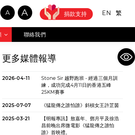
A
A
EN
繁
捐款支持
顧
聯絡我們
Ope
更多媒體報導
2026-04-11
Stone Sir 越野跑班 - 經過三個月訓
練，成功完成4月11日的香港五峰
25KM賽事
2025-07-07
《猛龍傳之誰怕誰》斜槓女王許芷茵
2025-03-21
【明報專訊】敖嘉年、鄧月平及徐浩
昌前晚出席微電影《猛龍傳之誰怕
誰》首映禮。