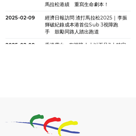
馬拉松港績 重寫生命劇本！
2025-02-09
經濟日報訪問 渣打馬拉松2025｜李振
輝破紀錄成本港首位Sub 3視障跑
手 鼓勵同路人踏出跑道
2025-02-09
香港電台 - 有視障人士以不足3小時完
成全馬賽事 創下個人最佳成績
2025-02-05
猛龍視障隊員李振輝將於2月9號渣打
馬拉松與猛龍國際共融大使Lukas
Wambua Muteti一同首次挑戰渣打
馬拉松sub3的成績！
2025-02-05
馬拉松路上的追風者——梁影雪
2025-01-13
泥漿路上顯堅毅傳奇，「猛龍」隊伍
成就毅行壯舉
2024-11-18
尋找跑會的故事 #23 | 猛龍長跑會 -