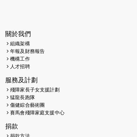
2024-07-20
失明者做法官 助法庭看清社會
2024-03-17
媒體報導-東網 400健兒與毛孩參與慈
善跑 有人變身蒙娜麗莎 冀推動人
寵共融
關於我們
組織架構
2024-01-01
昇華而實 —— 無論難易，重要的是經
年報及財務報告
歷。
機構工作
2023-11-28
#米紙| 突患視網膜病變致後天失明
人才招聘
服務及計劃
2023-09-30
太平山頂躍動山嶺國慶跑 傳達社會
共融理念 港聞 2023.09.30 金金
殘障家長子女支援計劃
猛龍長跑隊
2023-06-28
香港電台第五台 - 繽紛旅程
傷健綜合藝術團
賽馬會殘障家庭支援中心
2023-06-15
RTHK 香港電台-凝聚香港：第二百五
十八集 殘障家長子女支援計劃
捐款
2023-06-07
殘障家長子女支援計劃2.0│三方共益
捐款方法