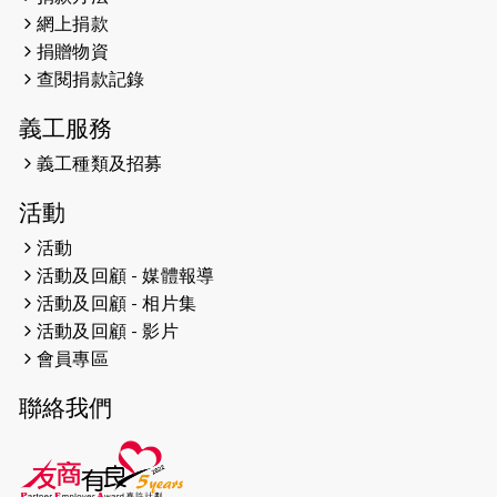
親子相親相愛 年青人增同理心
網上捐款
捐贈物資
2023-06-01
【#色彩人生】「我失去了視力，但不
查閱捐款記錄
會失去視野。」
義工服務
2023-05-29
「賽馬會殘障家長子女支援計劃2.0 」
連結年輕人、殘障家長與健全子女 共
義工種類及招募
學共益
活動
2023-05-29
【有誰共鳴：#香港女子冰球代表隊
活動
副隊長 梁翠珊】運動員用熱血同堅
活動及回顧 - 媒體報導
持，喺冰球場上劃出歷史性佳績。
活動及回顧 - 相片集
活動及回顧 - 影片
2023-05-29
【東網】殘障家長照顧健全子女遇困
會員專區
難「聰明使者」提供學業及成長指導
聯絡我們
2023-05-15
文匯報 - 領悟「摸黑」持家難 「母親
是我的幸福」
2023-04-17
【成報恩雨之聲-恩雨有情天】暗黑中