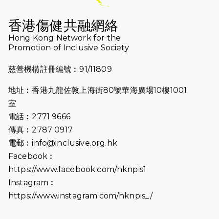
Why Not Run
香港傷健共融網絡
2024-11-07
樂施毅行者｜毅行40「堅」並肩下周
Hong Kong Network for the
五開鑼 逾4千健兒蓄勢待發
Promotion of Inclusive Society
2024-10-30
同行用心之必要｜Side Story - 聾人
慈善機構註冊編號︰91/11809
跑友黃志輝(Jeff)和鄭子健(Jason)
地址︰香港九龍佐敦上海街80號華海廣場10樓1001
2024-10-22
#WhyNotRun 試跑員一號的領跑體
室
驗
電話︰2771 9666
2024-10-01
港鐵「Chill Fun鐵路樂園」近8萬人
傳真︰2787 0917
參加 邀視障、聽障人士入場促社會共
電郵︰
info@inclusive.org.hk
融
Facebook︰
https://www.facebook.com/hknpis1
2024-08-11
Justice Bernstein’s interview with
#SCMP Post Magazine was
Instagram︰
released last Sunday (11th Aug
https://www.instagram.com/hknpis_/
2024)