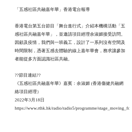
「五感社區共融嘉年華」香港電台報導
香港電台第五台節目「舞台進行式」介紹本機構活動「五
感社區共融嘉年華」，並邀請項目經理余淑媚接受訪問。
因顧及疫情，我們與一班義工，設計了一系列沒有空間及
時間限制，憑著五感去體驗的線上嘉年華會，務求讓參加
者能從多方面認識社區共融。
??節目連結??
《五感社區共融嘉年華》嘉賓：余淑媚 (香港傷健共融網
絡項目經理）
2022年3月18日
https://www.rthk.hk/radio/radio5/programme/stage_moving_fo