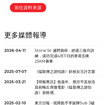
前往資料來源
更多媒體報導
2026-04-11
Stone Sir 越野跑班 - 經過三個月訓
練，成功完成4月11日的香港五峰
25KM賽事
2025-07-07
《猛龍傳之誰怕誰》斜槓女王許芷茵
2025-03-21
【明報專訊】敖嘉年、鄧月平及徐浩
昌前晚出席微電影《猛龍傳之誰怕
誰》首映禮。
2025-02-10
東方日報 - 視障跑手李振輝Sub 3破