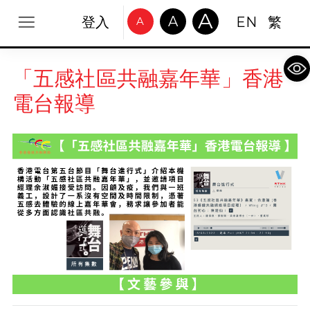
A
A
登入
EN
繁
A
Op
「五感社區共融嘉年華」香港
電台報導