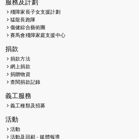
服務及計劃
明
殘障家長子女支援計劃
2023-09-30
太平山頂躍動山
猛龍長跑隊
社會共融理念 港聞 
傷健綜合藝術團
金金
賽馬會殘障家庭支援中心
2023-06-28
香港電台第五台 -
捐款
2023-06-15
RTHK 香港電
捐款方法
百五十八集 殘障
網上捐款
劃
捐贈物資
查閱捐款記錄
2023-06-07
殘障家長子女支援
共益 親子相親相
義工服務
心
義工種類及招募
2023-06-01
【#色彩人生】
活動
但不會失去視野
活動
2023-05-29
「賽馬會殘障家
活動及回顧 - 媒體報導