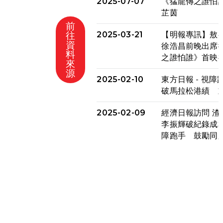
2025-07-07
《猛龍傳之誰怕
芷茵
前
往
2025-03-21
【明報專訊】敖
資
徐浩昌前晚出席
料
分享
之誰怕誰》首映
來
源
2025-02-10
東方日報 - 視障
破馬拉松港績 
2025-02-09
經濟日報訪問 渣
李振輝破紀錄成本
障跑手 鼓勵同
2025-02-09
香港電台 - 有
時完成全馬賽事
成績
2025-02-05
猛龍視障隊員李振
渣打馬拉松與猛