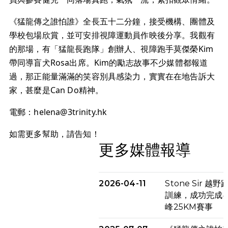
《猛龍傳之誰怕誰》全長五十二分鐘，接受機構、團體及
學校包場欣賞，並可安排視障運動員作映後分享。我觀有
的那場，有「猛龍長跑隊」創辦人、視障跑手莫傑榮Kim
帶同導盲犬Rosa出席。Kim的勵志故事不少媒體都報道
過，那正能量滿滿的笑容別具感染力，實實在在地告訴大
家，甚麼是Can Do精神。
電郵：
helena@3trinity.hk
如需更多幫助，請告知！
更多媒體報導
2026-04-11
Stone Sir 越
訓練，成功完成4
峰25KM賽事