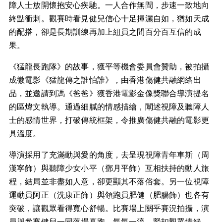
障人士放開懷抱安心疾馳。一人合作無間，步速一致地向
終點衝刺。觀賽時看見健兒信心十足揮灑自如，猶如天成
的配搭，卻是長期訓練再加上組員之間百分百互信的成
果。
《猛龍長跑隊》的故事，獲平等機會委員會贊助，被拍攝
成微電影《猛龍傳之誰怕誰》，由香港傷健共融網絡出
品，並邀請到馮《爸爸》獲香港電影金像獎聯合導演提名
的區煒文執導。通過細膩的情感描繪，闡述視障及聽障人
士的感情世界，打破傳統框架，令推廣傷健共融的電影更
具溫度。
導演採用了充滿動與愛的角度，去呈現視障青年車斯（周
漢寧飾）與聽障少女小平（鄧月平飾）互相扶持的動人旅
程，結局並非盡如人意，卻更顯其不落俗套。另一位視障
運動員阿正（洗康正飾）與領跑員肥健（肥腸飾）也各有
突破，讓觀眾看得寬心舒暢。比賽場上關乎賽況拍攝，演
員與參賽健兒一同落場真跑，氣氛一流，緊扣觀眾情緒。