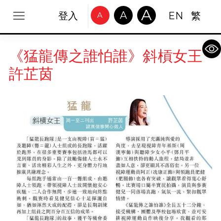
A
A
登入
EN
繁
A
Op
《猛龍傳之誰怕誰》斜槓女王
許芷茵