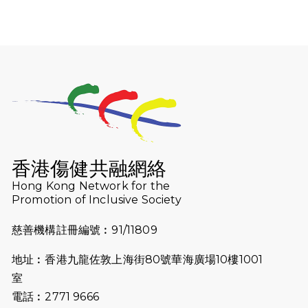
Lukas Wambu
次挑戰渣打馬拉松
2025-02-05
馬拉松路上的追
2025-01-13
泥漿路上顯堅毅
隊伍成就毅行壯
2024-11-18
尋找跑會的故事 #
會 - Why Not 
香港傷健共融網絡
2024-11-07
樂施毅行者｜毅行
Hong Kong Network for the
下周五開鑼 逾4
Promotion of Inclusive Society
2024-10-30
同行用心之必要｜Sid
慈善機構註冊編號︰91/11809
聾人跑友黃志輝(J
(Jason)
地址︰香港九龍佐敦上海街80號華海廣場10樓1001
室
2024-10-22
#WhyNotRu
跑體驗
電話︰2771 9666