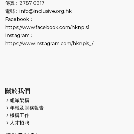
傳真︰2787 0917
2024-10-01
港鐵「Chill F
電郵︰
info@inclusive.org.hk
萬人參加 邀視障
Facebook︰
促社會共融
https://www.facebook.com/hknpis1
2024-08-11
Justice Bernste
Instagram︰
with #SCMP Po
https://www.instagram.com/hknpis_/
was released l
(11th Aug 2024
2024-07-20
失明者做法官 助
2024-03-17
媒體報導-東網 
與慈善跑 有人
關於我們
冀推動人寵共融
組織架構
年報及財務報告
2024-01-01
昇華而實 —— 
機構工作
是經歷。
人才招聘
2023-11-28
#米紙| 突患視