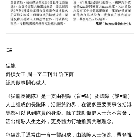
猛龍
斜槓女王 周一至二刊出 許芷茵
認真做事開心做人
《猛龍長跑隊》是一支由視障（盲=猛）及聽障（聾=龍）
人士組成的長跑隊，活躍於跑界，在很多重要賽事包括港
馬都可以見到隊員的身影。除了鼓勵傷健人士永不言棄，
活出精彩人生之外，更身體力行地推廣共融理念。
每組跑手通常由一盲一聾組成，由聽障人士領跑，帶領視