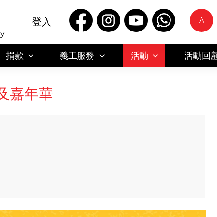
A
登入
ty
捐款
義工服務
活動
活動回
及嘉年華