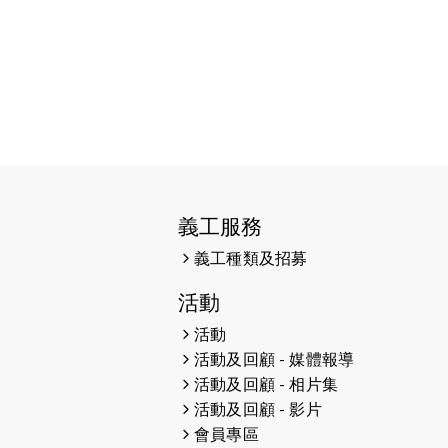
典電影配樂的魅力
2026-01-29
猛龍長跑隊恆常練習 - 1月29日
（19:00開始）啟德跑
2026-01-22
猛龍長跑隊恆常練習 - 1月22日
（19:00開始）
2026-01-18
渣打馬拉松2026
義工服務
2026-01-15
《瞳心同行 • 讓夢高飛》慈善音樂會
義工種類及招募
2026-01-15
猛龍長跑隊恆常練習 - 1月15日
活動
（19:00開始）
活動
2026-01-11
中國沿岸馬拉松 2026 及半馬拉松
活動及回顧 - 媒體報導
活動及回顧 - 相片集
2026-01-09
香港傷健共融網絡十五周年晚宴 -
活動及回顧 - 影片
Black Tie
會員專區