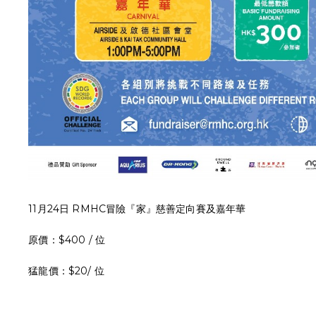
11月24日 RMHC冒險『家』慈善定向賽及嘉年華
原價：$400 / 位
猛龍價：$20/ 位