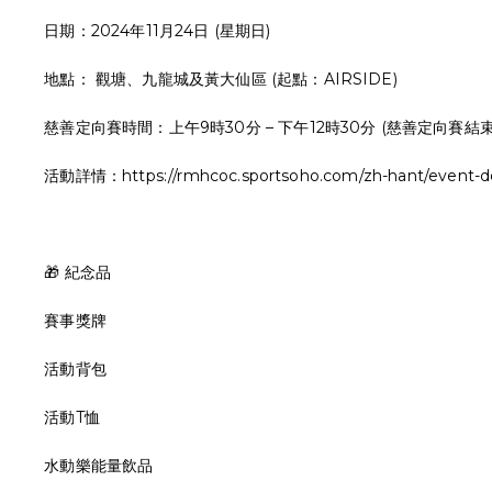
日期：2024年11月24日 (星期日)
地點： 觀塘、九龍城及黃大仙區 (起點：AIRSIDE)
慈善定向賽時間：上午9時30分 – 下午12時30分 (慈善定向賽
活動詳情：https://rmhcoc.sportsoho.com/zh-hant/event-de
🎁 紀念品
賽事獎牌
活動背包
活動T恤
水動樂能量飲品