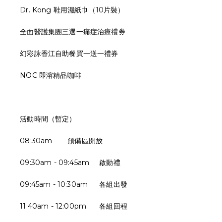
Dr. Kong 鞋用濕紙巾（10片裝）
全面醫護集團三選一痛症治療禮券
幻彩詠香江自助餐買一送一禮券
NOC 即溶精品咖啡
活動時間（暫定）
08:30am
預備區開放
09:30am - 09:45am
啟動禮
09:45am - 10:30am
各組出發
11:40am - 12:00pm
各組回程