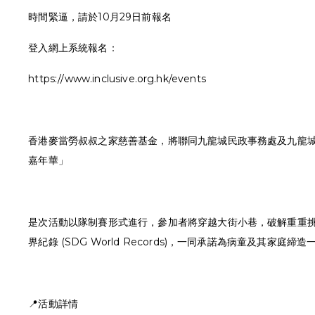
時間緊逼，請於10月29日前報名
登入網上系統報名：
https://www.inclusive.org.hk/events
香港麥當勞叔叔之家慈善基金，將聯同九龍城民政事務處及九龍城區
嘉年華」
是次活動以隊制賽形式進行，參加者將穿越大街小巷，破解重重
界紀錄 (SDG World Records)，一同承諾為病童及其家庭
📍活動詳情