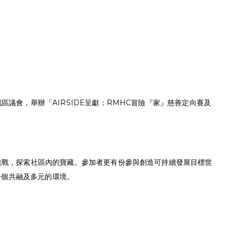
議會，舉辦「AIRSIDE呈獻：RMHC冒險『家』慈善定向賽及
挑戰，探索社區內的寶藏。參加者更有份參與創造可持續發展目標世
締造一個共融及多元的環境。