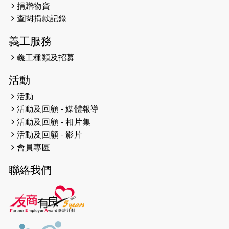
捐贈物資
2026-04-24
查閱捐款記錄
「猛龍慈善共融音樂夜」
義工服務
2026-04-23
猛龍長跑隊恆常練習 - 4月23日
（19:00開始）
義工種類及招募
2026-04-19
「愛護兒童全城舞動創彩虹」SDG 千
活動
人創世界紀錄
活動
活動及回顧 - 媒體報導
2026-04-16
猛龍長跑隊恆常練習 - 4月16日
（19:00開始）
活動及回顧 - 相片集
活動及回顧 - 影片
2026-04-12
50+閃亮人生先導計劃—第四次慈善賽
會員專區
事----小Q慈善跑及嘉年華活動
聯絡我們
2026-04-11
Stone越野跑班 -- 香港五峰（滿）
2026-04-10
太古家＋賞系列：漫步魔術與音樂
2026-04-09
猛龍長跑隊恆常練習 - 4月9日（19:00