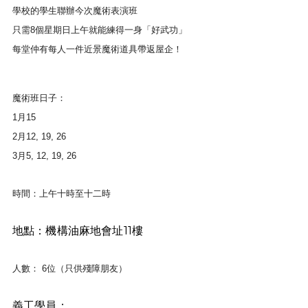
學校的學生聯辦今次
魔術
表演
班
只需8個星期日上午就能練得一身「好武功」
每堂仲有每人一件近景
魔術
道具帶返屋企！
魔術
班
日子：
1月15
2月12, 19, 26
3月5, 12, 19, 26
時間：
上午十時至十二時
地點：機構油麻地會址11樓
人數：
6位（只供殘障朋友）
義工學員：