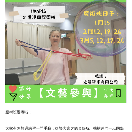
魔術
班
返嚟啦！
大家有無想過練習一門手藝，娛樂大家之餘又好玩 機構連同一
班
國際