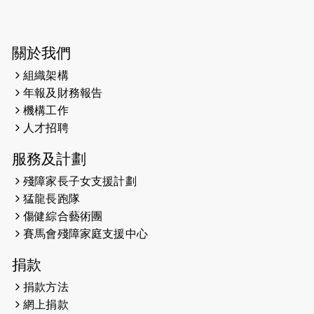
開始）
2026-05-28
猛龍長跑隊恆常練習 - 5月28日
關於我們
（19:00開始）
組織架構
2026-05-22
猛龍戈壁慈善行 2026
年報及財務報告
機構工作
2026-05-21
猛龍長跑隊恆常練習 - 5月21日
人才招聘
（19:00開始）
服務及計劃
2026-05-14
猛龍長跑隊恆常練習 - 5月14日
殘障家長子女支援計劃
（19:00開始）
猛龍長跑隊
2026-05-07
猛龍長跑隊恆常練習 - 5月7日（19:00
傷健綜合藝術團
開始）
賽馬會殘障家庭支援中心
2026-04-30
猛龍長跑隊恆常練習 - 4月30日
捐款
（19:00開始）
捐款方法
網上捐款
2026-04-25
【 嘉里x 猛龍 行太平山 】