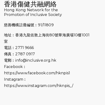
香港傷健共融網絡
2026-07-10
【猛龍戈壁118公里分享暨香港傷健共
Hong Kong Network for the
Promotion of Inclusive Society
融網絡15周年晚宴】
慈善機構註冊編號︰91/11809
2026-07-09
猛龍長跑隊恆常練習 - 7月9日（19:00
開始）
地址︰香港九龍佐敦上海街80號華海廣場10樓1001
2026-07-02
猛龍長跑隊恆常練習 - 7月2日（19:00
室
開始）
電話︰2771 9666
傳真︰2787 0917
2026-06-25
猛龍長跑隊恆常練習 - 6月25日
電郵︰
info@inclusive.org.hk
（19:00開始）
Facebook︰
2026-06-18
猛龍長跑隊恆常練習 - 6月18日
https://www.facebook.com/hknpis1
（19:00開始）打風取消
Instagram︰
https://www.instagram.com/hknpis_/
2026-06-11
猛龍長跑隊恆常練習 - 6月11日（19:00
開始）
2026-06-04
猛龍長跑隊恆常練習 - 6月4日（19:00