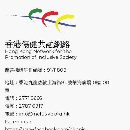
2026-07-23
猛龍長跑隊恆常練習 - 7月23日
（19:00開始）
2026-07-16
猛龍長跑隊恆常練習 - 7月16日
（19:00開始）
香港傷健共融網絡
2026-07-10
【猛龍戈壁118公里分享暨香港傷健共
Hong Kong Network for the
Promotion of Inclusive Society
融網絡15周年晚宴】
慈善機構註冊編號︰91/11809
2026-07-09
猛龍長跑隊恆常練習 - 7月9日（19:00
開始）
地址︰香港九龍佐敦上海街80號華海廣場10樓1001
2026-07-02
猛龍長跑隊恆常練習 - 7月2日（19:00
室
開始）
電話︰2771 9666
傳真︰2787 0917
2026-06-25
猛龍長跑隊恆常練習 - 6月25日
電郵︰
info@inclusive.org.hk
（19:00開始）
Facebook︰
2026-06-18
猛龍長跑隊恆常練習 - 6月18日
https://www.facebook.com/hknpis1