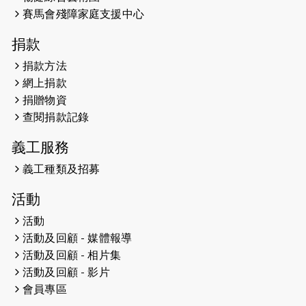
開始）
賽馬會殘障家庭支援中心
2026-04-30
猛龍長跑隊恆常練習 - 4月30日
捐款
（19:00開始）
捐款方法
網上捐款
2026-04-25
【 嘉里x 猛龍 行太平山 】
捐贈物資
2026-04-24
查閱捐款記錄
「猛龍慈善共融音樂夜」
義工服務
2026-04-23
猛龍長跑隊恆常練習 - 4月23日
（19:00開始）
義工種類及招募
2026-04-19
「愛護兒童全城舞動創彩虹」SDG 千
活動
人創世界紀錄
活動
活動及回顧 - 媒體報導
2026-04-16
猛龍長跑隊恆常練習 - 4月16日
（19:00開始）
活動及回顧 - 相片集
活動及回顧 - 影片
2026-04-12
50+閃亮人生先導計劃—第四次慈善賽
會員專區
事----小Q慈善跑及嘉年華活動