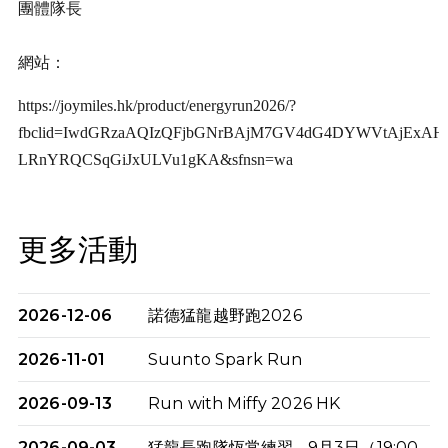
團體隊長
網站：
https://joymiles.hk/product/energyrun2026/?
fbclid=IwdGRzaAQIzQFjbGNrBAjM7GV4dG4DYWVtAjExA
LRnYRQCSqGiJxULVu1gKA&sfnsn=wa
更多活動
2026-12-06
諾德猛龍越野跑2026
2026-11-01
Suunto Spark Run
2026-09-13
Run with Miffy 2026 HK
2026-09-03
猛龍長跑隊恆常練習 - 9月3日（19:00