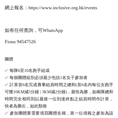
網上報名：https://www.inclusive.org.hk/events
如有任何查詢，可WhatsApp
Fiona 94547526
團體
✅
每隊6⾄10名跑⼿組成
✅
每個團體組別必須最少包括1名女子參加者
✅
計算⾸6名完成賽事組員時間之總和(⾸6名內每位女跑⼿
可獲10KM減5分鐘 | 3KM減2分鐘)，最快為勝，如兩隊總和
時間完全相同則以最後一位到達終點之組員時間作計算，
快者為勝出，如此類推
✅
參加團體賽需要填寫團體名稱，第一位填報之參加為該