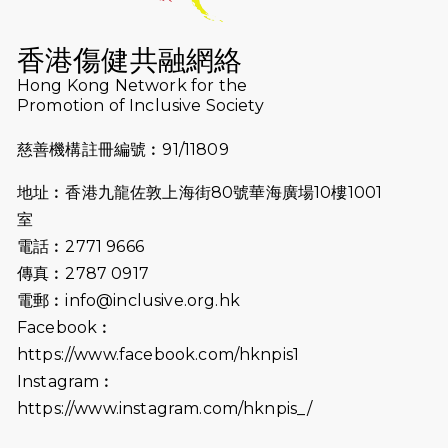
2026-07-16
猛龍長跑隊恆常練習 - 7月16日
（19:00開始）
香港傷健共融網絡
2026-07-10
【猛龍戈壁118公里分享暨香港傷健共
Hong Kong Network for the
Promotion of Inclusive Society
融網絡15周年晚宴】
慈善機構註冊編號︰91/11809
2026-07-09
猛龍長跑隊恆常練習 - 7月9日（19:00
開始）
地址︰香港九龍佐敦上海街80號華海廣場10樓1001
2026-07-02
猛龍長跑隊恆常練習 - 7月2日（19:00
室
開始）
電話︰2771 9666
傳真︰2787 0917
2026-06-25
猛龍長跑隊恆常練習 - 6月25日
電郵︰
info@inclusive.org.hk
（19:00開始）
Facebook︰
2026-06-18
猛龍長跑隊恆常練習 - 6月18日
https://www.facebook.com/hknpis1
（19:00開始）打風取消
Instagram︰
https://www.instagram.com/hknpis_/
2026-06-11
猛龍長跑隊恆常練習 - 6月11日（19:00
開始）