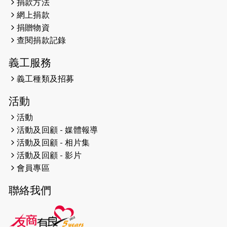
捐款方法
網上捐款
2026-04-25
【 嘉里x 猛龍 行太平山 】
捐贈物資
2026-04-24
查閱捐款記錄
「猛龍慈善共融音樂夜」
義工服務
2026-04-23
猛龍長跑隊恆常練習 - 4月23日
（19:00開始）
義工種類及招募
2026-04-19
「愛護兒童全城舞動創彩虹」SDG 千
活動
人創世界紀錄
活動
活動及回顧 - 媒體報導
2026-04-16
猛龍長跑隊恆常練習 - 4月16日
（19:00開始）
活動及回顧 - 相片集
活動及回顧 - 影片
2026-04-12
50+閃亮人生先導計劃—第四次慈善賽
會員專區
事----小Q慈善跑及嘉年華活動
聯絡我們
2026-04-11
Stone越野跑班 -- 香港五峰（滿）
2026-04-10
太古家＋賞系列：漫步魔術與音樂