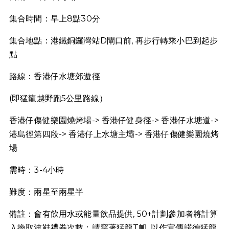
集合時間：早上8點30分
集合地點：港鐵銅鑼灣站D閘口前, 再步行轉乘小巴到起步
點
路線：香港仔水塘郊遊徑
(即猛龍越野跑5公里路線）
香港仔傷健樂園燒烤場-> 香港仔健身徑-> 香港仔水塘道->
港島徑第四段-> 香港仔上水塘主壩-> 香港仔傷健樂園燒烤
場
需時：3-4小時
難度：兩星至兩星半
備註：會有飲用水或能量飲品提供, 50+計劃參加者將計算
入換取波鞋禮券次數；請穿著猛龍T卹, 以作宣傳諾德猛龍