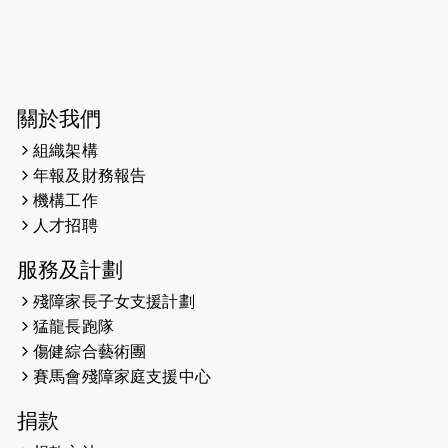
2026-06-04
猛龍長跑隊恆常練習 - 6月4日（19:00
開始）
2026-05-28
猛龍長跑隊恆常練習 - 5月28日
關於我們
（19:00開始）
組織架構
2026-05-22
猛龍戈壁慈善行 2026
年報及財務報告
機構工作
2026-05-21
猛龍長跑隊恆常練習 - 5月21日
人才招聘
（19:00開始）
服務及計劃
2026-05-14
猛龍長跑隊恆常練習 - 5月14日
殘障家長子女支援計劃
（19:00開始）
猛龍長跑隊
2026-05-07
猛龍長跑隊恆常練習 - 5月7日（19:00
傷健綜合藝術團
開始）
賽馬會殘障家庭支援中心
2026-04-30
猛龍長跑隊恆常練習 - 4月30日
捐款
（19:00開始）