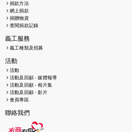
捐款方法
網上捐款
2026-04-25
【 嘉里x 猛龍 行太平山 】
捐贈物資
2026-04-24
查閱捐款記錄
「猛龍慈善共融音樂夜」
義工服務
2026-04-23
猛龍長跑隊恆常練習 - 4月23日
（19:00開始）
義工種類及招募
2026-04-19
「愛護兒童全城舞動創彩虹」SDG 千
活動
人創世界紀錄
活動
活動及回顧 - 媒體報導
2026-04-16
猛龍長跑隊恆常練習 - 4月16日
（19:00開始）
活動及回顧 - 相片集
活動及回顧 - 影片
2026-04-12
50+閃亮人生先導計劃—第四次慈善賽
會員專區
事----小Q慈善跑及嘉年華活動
聯絡我們
2026-04-11
Stone越野跑班 -- 香港五峰（滿）
2026-04-10
太古家＋賞系列：漫步魔術與音樂