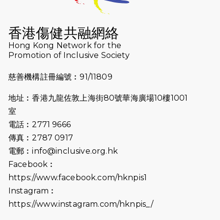
2026-07-16
猛龍長跑隊恆常練習 - 7月16日
（19:00開始）
香港傷健共融網絡
2026-07-10
【猛龍戈壁118公里分享暨香港傷健共
Hong Kong Network for the
Promotion of Inclusive Society
融網絡15周年晚宴】
慈善機構註冊編號︰91/11809
2026-07-09
猛龍長跑隊恆常練習 - 7月9日（19:00
開始）
地址︰香港九龍佐敦上海街80號華海廣場10樓1001
2026-07-02
猛龍長跑隊恆常練習 - 7月2日（19:00
室
開始）
電話︰2771 9666
傳真︰2787 0917
2026-06-25
猛龍長跑隊恆常練習 - 6月25日
電郵︰
info@inclusive.org.hk
（19:00開始）
Facebook︰
2026-06-18
猛龍長跑隊恆常練習 - 6月18日
https://www.facebook.com/hknpis1
（19:00開始）打風取消
Instagram︰
https://www.instagram.com/hknpis_/
2026-06-11
猛龍長跑隊恆常練習 - 6月11日（19:00