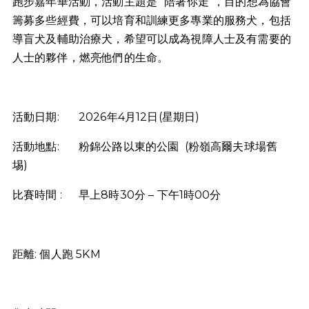
跑步嘉年華活動，活動主題是 “陪著你走”，目的想為協會
籌募多些經費，可以培育和訓練更多專業的服務犬，包括
導盲犬及輔助治療犬，希望可以成為視障人士及有需要的
人士的夥伴，燃亮他們的生命。
活動日期:
2026年4月12日(星期日)
活動地點:
粉錦公路以東的公園 (粉嶺高爾夫球場舊
埸)
比賽時間 :
早上8時30分 – 下午1時00分
距離: 個人跑 5KM