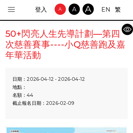
A
A
登入
EN
繁
A
Op
50+閃亮人生先導計劃—第四
次慈善賽事----小Q慈善跑及嘉
年華活動
日期：2026-04-12 - 2026-04-12
地點：
名額：44
截止報名日期：2026-02-09