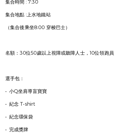
集合時間 : 7:30
集合地點 :上水地鐵站
（集合後乘坐8:00 穿梭巴士）
名額：30位50歲以上視障或聽障人士，10位領跑員
選手包：
•⁠ ⁠小Q坐肩導盲寶寶
•⁠ ⁠紀念 T-shirt
•⁠ ⁠紀念環保袋
•⁠ ⁠完成獎牌