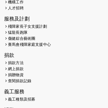
機構工作
2026-05-21
猛龍長跑隊恆常練習 - 5月21日
人才招聘
（19:00開始）
服務及計劃
2026-05-14
猛龍長跑隊恆常練習 - 5月14日
殘障家長子女支援計劃
（19:00開始）
猛龍長跑隊
2026-05-07
猛龍長跑隊恆常練習 - 5月7日（19:00
傷健綜合藝術團
開始）
賽馬會殘障家庭支援中心
2026-04-30
猛龍長跑隊恆常練習 - 4月30日
捐款
（19:00開始）
捐款方法
網上捐款
2026-04-25
【 嘉里x 猛龍 行太平山 】
捐贈物資
2026-04-24
查閱捐款記錄
「猛龍慈善共融音樂夜」
義工服務
2026-04-23
猛龍長跑隊恆常練習 - 4月23日
（19:00開始）
義工種類及招募
2026-04-19
「愛護兒童全城舞動創彩虹」SDG 千