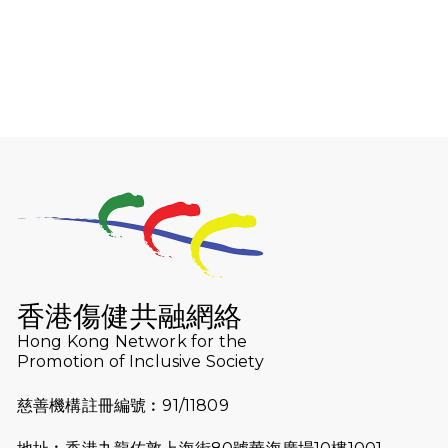
2026-08-06
猛龍長跑隊恆常練習 - 8月6日（19:00
開始）
2026-07-30
猛龍長跑隊恆常練習 - 7月30日
（19:00開始）
2026-07-25
世界肝炎日 - 免費乙肝快測活動
2026-07-23
猛龍長跑隊恆常練習 - 7月23日
（19:00開始）
2026-07-16
猛龍長跑隊恆常練習 - 7月16日
（19:00開始）
香港傷健共融網絡
2026-07-10
【猛龍戈壁118公里分享暨香港傷健共
Hong Kong Network for the
Promotion of Inclusive Society
融網絡15周年晚宴】
慈善機構註冊編號︰91/11809
2026-07-09
猛龍長跑隊恆常練習 - 7月9日（19:00
開始）