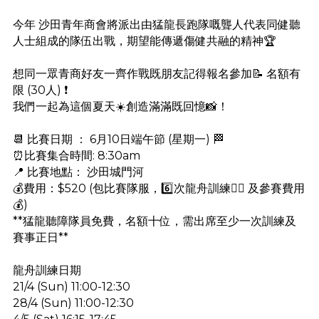
今年 沙田青年商會將派出由猛龍長跑隊嘅聾人代表同健聽
人士組成的隊伍出戰，期望能傳遞傷健共融的精神🏆
想同一眾青商好友一齊作戰既朋友記得報名參加📝 名額有
限 (30人) ❗
我們一起為這個夏天☀️創造滿滿既回憶📸！
📆 比賽日期 ： 6月10日端午節 (星期一) 🏁
⏰比賽集合時間: 8:30am
📍 比賽地點： 沙田城門河
💰費用：$520 (包比賽隊服，6️⃣次龍舟訓練🏋️‍♂️ 及參賽費用
💰)
**猛龍聽障隊員免費，名額十位，需出席至少一次訓練及
賽事正日**
龍舟訓練日期
21/4 (Sun) 11:00-12:30
28/4 (Sun) 11:00-12:30