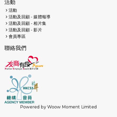
活動
人創世界紀錄
活動
活動及回顧 - 媒體報導
2026-04-16
猛龍長跑隊恆常練習 - 4月16日
（19:00開始）
活動及回顧 - 相片集
活動及回顧 - 影片
2026-04-12
50+閃亮人生先導計劃—第四次慈善賽
會員專區
事----小Q慈善跑及嘉年華活動
聯絡我們
2026-04-11
Stone越野跑班 -- 香港五峰（滿）
2026-04-10
太古家＋賞系列：漫步魔術與音樂
2026-04-09
猛龍長跑隊恆常練習 - 4月9日（19:00
開始）
2026-04-02
猛龍長跑隊恆常練習 - 4月2日（19:00
開始）
Powered by
Woow Moment Limited
2026-03-26
猛龍長跑隊恆常練習 - 3月26日
（19:00開始）