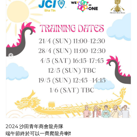
2024 沙田青年商會龍舟隊
端午節終於可以一齊爬龍舟喇❗