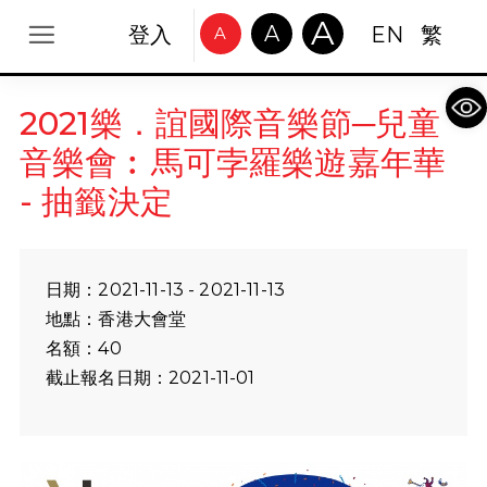
A
A
登入
EN
繁
A
Op
2021樂．誼國際音樂節─兒童
音樂會︰馬可孛羅樂遊嘉年華
- 抽籤決定
日期：2021-11-13 - 2021-11-13
地點：香港大會堂
名額：40
截止報名日期：2021-11-01