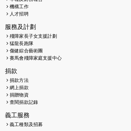
機構工作
2026-05-21
猛龍長跑隊恆常練習 - 5月21日
人才招聘
（19:00開始）
服務及計劃
2026-05-14
猛龍長跑隊恆常練習 - 5月14日
殘障家長子女支援計劃
（19:00開始）
猛龍長跑隊
2026-05-07
猛龍長跑隊恆常練習 - 5月7日（19:00
傷健綜合藝術團
開始）
賽馬會殘障家庭支援中心
2026-04-30
猛龍長跑隊恆常練習 - 4月30日
捐款
（19:00開始）
捐款方法
網上捐款
2026-04-25
【 嘉里x 猛龍 行太平山 】
捐贈物資
2026-04-24
查閱捐款記錄
「猛龍慈善共融音樂夜」
義工服務
2026-04-23
猛龍長跑隊恆常練習 - 4月23日
（19:00開始）
義工種類及招募