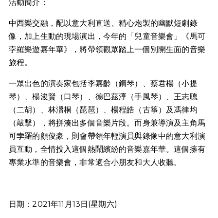
活動簡介：
中西樂交融，配以意大利直送、精心炮製的幽默短劇錄
像，加上生動的現場演出，今年的「兒童音樂會」《馬可
孛羅樂遊嘉年華》，將帶領觀眾踏上一個別開生面的音樂
旅程。
一眾出色的演奏家包括李嘉齡（鋼琴）、蔡君楊（小提
琴）、楊浚賢（口琴）、德巴茲淳（手風琴）、王志聰
（二胡）、林灒桐（琵琶）、楊程皓（古箏）及馮律均
（敲擊），將拼湊出多個音樂片段。而身兼導演及主角馬
可孛羅的顏俊豪，則會帶領年輕演員與錄像中的意大利演
員互動，全情投入這個熱鬧繽紛的音樂嘉年華。這個擁有
專業水準的音樂會，非常適合小朋友和大人收聽。
日期：2021年11月13日(星期六)