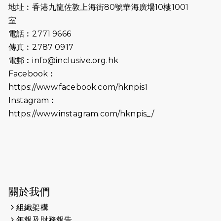
地址︰香港九龍佐敦上海街80號華海廣場10樓1001
2026-07-02
猛龍長跑隊恆常練習 - 7月2日（19:00
室
開始）
電話︰2771 9666
傳真︰2787 0917
2026-06-25
猛龍長跑隊恆常練習 - 6月25日
電郵︰
info@inclusive.org.hk
（19:00開始）
Facebook︰
2026-06-18
猛龍長跑隊恆常練習 - 6月18日
https://www.facebook.com/hknpis1
（19:00開始）打風取消
Instagram︰
https://www.instagram.com/hknpis_/
2026-06-11
猛龍長跑隊恆常練習 - 6月11日（19:00
開始）
2026-06-04
猛龍長跑隊恆常練習 - 6月4日（19:00
開始）
2026-05-28
猛龍長跑隊恆常練習 - 5月28日
關於我們
（19:00開始）
組織架構
2026-05-22
猛龍戈壁慈善行 2026
年報及財務報告