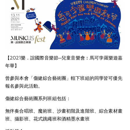
【2021樂．誼國際音樂節─兒童音樂會︰馬可孛羅樂遊嘉
年華】
曾參與本會「傷健綜合藝術團」轄下班組的同學皆可優先
報名參與此活動。
傷健綜合藝術團系列班組包括：
無伴奏合唱班、
魔術班、
沙畫初階及進階班、
綜合素材畫
班、
攝影班、
花式跳繩班和
酒精墨水畫班