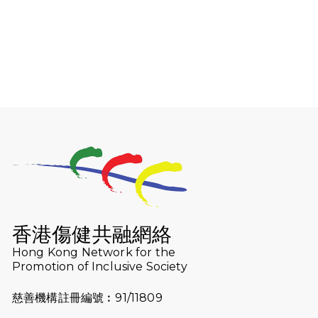
2026-08-06
猛龍長跑隊恆常練習 - 8月6日（19:00
開始）
2026-07-30
猛龍長跑隊恆常練習 - 7月30日
（19:00開始）
2026-07-25
世界肝炎日 - 免費乙肝快測活動
2026-07-23
猛龍長跑隊恆常練習 - 7月23日
（19:00開始）
2026-07-16
猛龍長跑隊恆常練習 - 7月16日
（19:00開始）
香港傷健共融網絡
2026-07-10
【猛龍戈壁118公里分享暨香港傷健共
Hong Kong Network for the
Promotion of Inclusive Society
融網絡15周年晚宴】
慈善機構註冊編號︰91/11809
2026-07-09
猛龍長跑隊恆常練習 - 7月9日（19:00
開始）