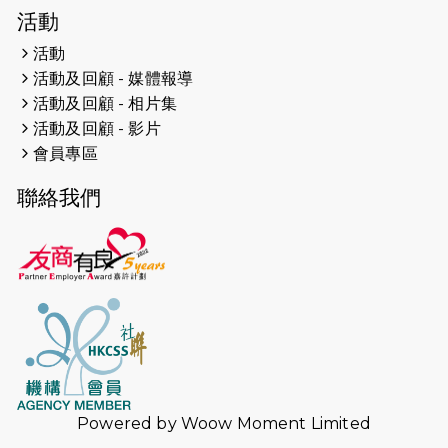
2026-04-19
「愛護兒童全城舞動創彩虹」SDG 千
活動
人創世界紀錄
活動
活動及回顧 - 媒體報導
2026-04-16
猛龍長跑隊恆常練習 - 4月16日
（19:00開始）
活動及回顧 - 相片集
活動及回顧 - 影片
2026-04-12
50+閃亮人生先導計劃—第四次慈善賽
會員專區
事----小Q慈善跑及嘉年華活動
聯絡我們
2026-04-11
Stone越野跑班 -- 香港五峰（滿）
2026-04-10
太古家＋賞系列：漫步魔術與音樂
2026-04-09
猛龍長跑隊恆常練習 - 4月9日（19:00
開始）
2026-04-02
猛龍長跑隊恆常練習 - 4月2日（19:00
開始）
Powered by
Woow Moment Limited
2026-03-26
猛龍長跑隊恆常練習 - 3月26日