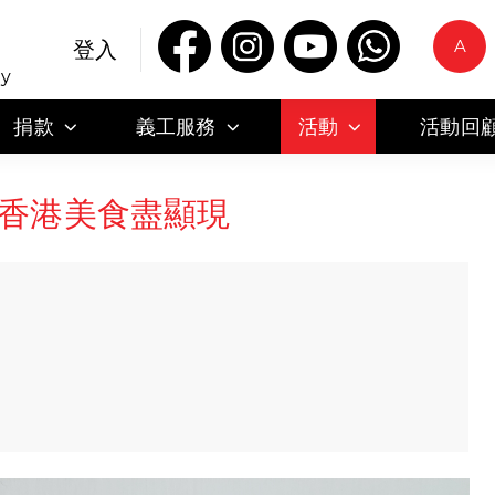
A
登入
ty
捐款
義工服務
活動
活動回
彩-香港美食盡顯現