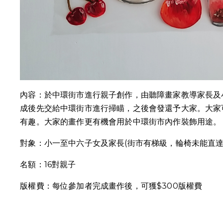
內容：於中環街市進行親子創作，由聽障畫家教導家長及
成後先交給中環街市進行掃瞄，之後會發還予大家。大家
有趣。大家的畫作更有機會用於中環街市內作裝飾用途。
對象：小一至中六子女及家長(街市有梯級，輪椅未能直達
名額：16對親子
版權費：每位參加者完成畫作後，可獲$300版權費