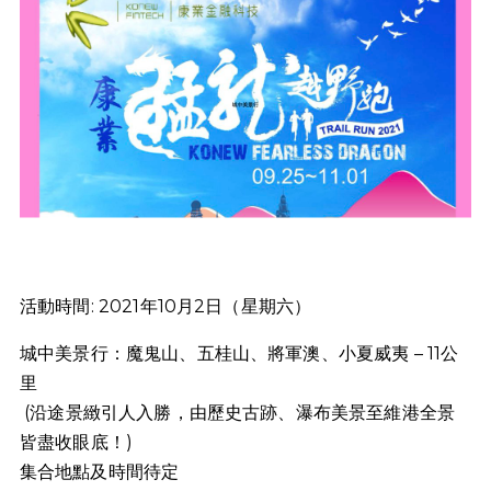
活動時間: 2021年10月2日（星期六）
城中美景行：魔鬼山、五桂山、將軍澳、小夏威夷 – 11公
里
(
沿途景緻引人入勝，由歷史古跡、瀑布美景至維港全景
皆盡收眼底！
)
集合地點及時間待定