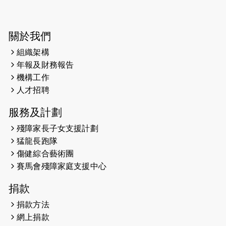
開始）
2026-05-28
猛龍長跑隊恆常練習 - 5月28日
關於我們
（19:00開始）
組織架構
2026-05-22
猛龍戈壁慈善行 2026
年報及財務報告
機構工作
2026-05-21
猛龍長跑隊恆常練習 - 5月21日
人才招聘
（19:00開始）
服務及計劃
2026-05-14
猛龍長跑隊恆常練習 - 5月14日
殘障家長子女支援計劃
（19:00開始）
猛龍長跑隊
2026-05-07
猛龍長跑隊恆常練習 - 5月7日（19:00
傷健綜合藝術團
開始）
賽馬會殘障家庭支援中心
2026-04-30
猛龍長跑隊恆常練習 - 4月30日
捐款
（19:00開始）
捐款方法
網上捐款
2026-04-25
【 嘉里x 猛龍 行太平山 】