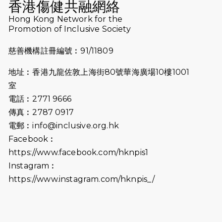
香港傷健共融網絡
2026-07-10
【猛龍戈壁118公里分享暨香港傷健共
Hong Kong Network for the
Promotion of Inclusive Society
融網絡15周年晚宴】
慈善機構註冊編號︰91/11809
2026-07-09
猛龍長跑隊恆常練習 - 7月9日（19:00
開始）
地址︰香港九龍佐敦上海街80號華海廣場10樓1001
2026-07-02
猛龍長跑隊恆常練習 - 7月2日（19:00
室
開始）
電話︰2771 9666
傳真︰2787 0917
2026-06-25
猛龍長跑隊恆常練習 - 6月25日
電郵︰
info@inclusive.org.hk
（19:00開始）
Facebook︰
2026-06-18
猛龍長跑隊恆常練習 - 6月18日
https://www.facebook.com/hknpis1
（19:00開始）打風取消
Instagram︰
https://www.instagram.com/hknpis_/
2026-06-11
猛龍長跑隊恆常練習 - 6月11日（19:00
開始）
2026-06-04
猛龍長跑隊恆常練習 - 6月4日（19:00