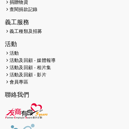
捐贈物資
2026-04-24
查閱捐款記錄
「猛龍慈善共融音樂夜」
義工服務
2026-04-23
猛龍長跑隊恆常練習 - 4月23日
（19:00開始）
義工種類及招募
2026-04-19
「愛護兒童全城舞動創彩虹」SDG 千
活動
人創世界紀錄
活動
活動及回顧 - 媒體報導
2026-04-16
猛龍長跑隊恆常練習 - 4月16日
（19:00開始）
活動及回顧 - 相片集
活動及回顧 - 影片
2026-04-12
50+閃亮人生先導計劃—第四次慈善賽
會員專區
事----小Q慈善跑及嘉年華活動
聯絡我們
2026-04-11
Stone越野跑班 -- 香港五峰（滿）
2026-04-10
太古家＋賞系列：漫步魔術與音樂
2026-04-09
猛龍長跑隊恆常練習 - 4月9日（19:00