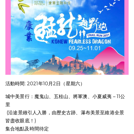
活動時間: 2021年10月2日（星期六）
城中美景行：魔鬼山、五桂山、將軍澳、小夏威夷 – 11公
里
(
沿途景緻引人入勝，由歷史古跡、瀑布美景至維港全景
皆盡收眼底！
)
集合地點及時間待定