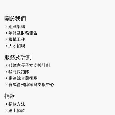
開始）
2026-05-28
猛龍長跑隊恆常練習 - 5月28日
關於我們
（19:00開始）
組織架構
2026-05-22
猛龍戈壁慈善行 2026
年報及財務報告
機構工作
2026-05-21
猛龍長跑隊恆常練習 - 5月21日
人才招聘
（19:00開始）
服務及計劃
2026-05-14
猛龍長跑隊恆常練習 - 5月14日
殘障家長子女支援計劃
（19:00開始）
猛龍長跑隊
2026-05-07
猛龍長跑隊恆常練習 - 5月7日（19:00
傷健綜合藝術團
開始）
賽馬會殘障家庭支援中心
2026-04-30
猛龍長跑隊恆常練習 - 4月30日
捐款
（19:00開始）
捐款方法
網上捐款
2026-04-25
【 嘉里x 猛龍 行太平山 】