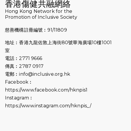
香港傷健共融網絡
2026-07-10
【猛龍戈壁118公里分享暨香港傷健共
Hong Kong Network for the
Promotion of Inclusive Society
融網絡15周年晚宴】
慈善機構註冊編號︰91/11809
2026-07-09
猛龍長跑隊恆常練習 - 7月9日（19:00
開始）
地址︰香港九龍佐敦上海街80號華海廣場10樓1001
2026-07-02
猛龍長跑隊恆常練習 - 7月2日（19:00
室
開始）
電話︰2771 9666
傳真︰2787 0917
2026-06-25
猛龍長跑隊恆常練習 - 6月25日
電郵︰
info@inclusive.org.hk
（19:00開始）
Facebook︰
2026-06-18
猛龍長跑隊恆常練習 - 6月18日
https://www.facebook.com/hknpis1
（19:00開始）打風取消
Instagram︰
https://www.instagram.com/hknpis_/
2026-06-11
猛龍長跑隊恆常練習 - 6月11日（19:00
開始）
2026-06-04
猛龍長跑隊恆常練習 - 6月4日（19:00