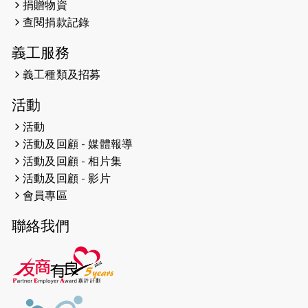
捐贈物資
2026-04-24
查閱捐款記錄
「猛龍慈善共融音樂夜」
義工服務
2026-04-23
猛龍長跑隊恆常練習 - 4月23日
（19:00開始）
義工種類及招募
2026-04-19
「愛護兒童全城舞動創彩虹」SDG 千
活動
人創世界紀錄
活動
活動及回顧 - 媒體報導
2026-04-16
猛龍長跑隊恆常練習 - 4月16日
（19:00開始）
活動及回顧 - 相片集
活動及回顧 - 影片
2026-04-12
50+閃亮人生先導計劃—第四次慈善賽
會員專區
事----小Q慈善跑及嘉年華活動
聯絡我們
2026-04-11
Stone越野跑班 -- 香港五峰（滿）
2026-04-10
太古家＋賞系列：漫步魔術與音樂
2026-04-09
猛龍長跑隊恆常練習 - 4月9日（19:00