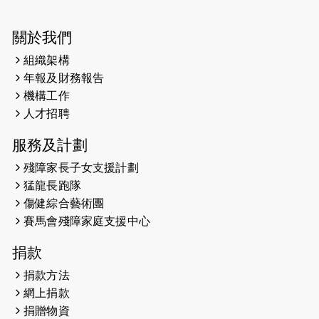
2026-05-28
猛龍長跑隊恆常練習 - 5月28日
關於我們
（19:00開始）
組織架構
2026-05-22
猛龍戈壁慈善行 2026
年報及財務報告
機構工作
2026-05-21
猛龍長跑隊恆常練習 - 5月21日
人才招聘
（19:00開始）
服務及計劃
2026-05-14
猛龍長跑隊恆常練習 - 5月14日
殘障家長子女支援計劃
（19:00開始）
猛龍長跑隊
2026-05-07
猛龍長跑隊恆常練習 - 5月7日（19:00
傷健綜合藝術團
開始）
賽馬會殘障家庭支援中心
2026-04-30
猛龍長跑隊恆常練習 - 4月30日
捐款
（19:00開始）
捐款方法
網上捐款
2026-04-25
【 嘉里x 猛龍 行太平山 】
捐贈物資