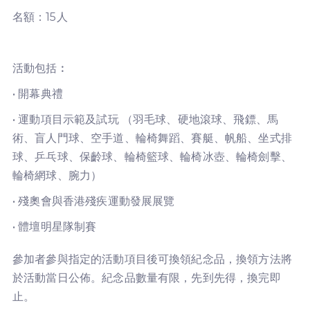
名額：15人
活動包括︰
• 開幕典禮
• 運動項目示範及試玩 （羽毛球、硬地滾球、飛鏢、馬
術、盲人門球、空手道、輪椅舞蹈、賽艇、帆船、坐式排
球、乒乓球、保齡球、輪椅籃球、輪椅冰壺、輪椅劍擊、
輪椅網球、腕力）
• 殘奧會與香港殘疾運動發展展覽
• 體壇明星隊制賽
參加者參與指定的活動項目後可換領紀念品，換領方法將
於活動當日公佈。紀念品數量有限，先到先得，換完即
止。