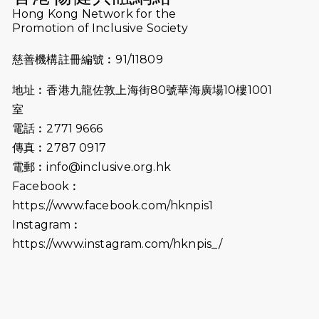
2026-07-10
【猛龍戈壁118公里分享暨香港傷健共
Hong Kong Network for the
Promotion of Inclusive Society
融網絡15周年晚宴】
慈善機構註冊編號︰91/11809
2026-07-09
猛龍長跑隊恆常練習 - 7月9日（19:00
開始）
地址︰香港九龍佐敦上海街80號華海廣場10樓1001
2026-07-02
猛龍長跑隊恆常練習 - 7月2日（19:00
室
開始）
電話︰2771 9666
傳真︰2787 0917
2026-06-25
猛龍長跑隊恆常練習 - 6月25日
電郵︰
info@inclusive.org.hk
（19:00開始）
Facebook︰
2026-06-18
猛龍長跑隊恆常練習 - 6月18日
https://www.facebook.com/hknpis1
（19:00開始）打風取消
Instagram︰
https://www.instagram.com/hknpis_/
2026-06-11
猛龍長跑隊恆常練習 - 6月11日（19:00
開始）
2026-06-04
猛龍長跑隊恆常練習 - 6月4日（19:00
開始）