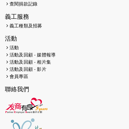
2026-04-24
查閱捐款記錄
「猛龍慈善共融音樂夜」
義工服務
2026-04-23
猛龍長跑隊恆常練習 - 4月23日
（19:00開始）
義工種類及招募
2026-04-19
「愛護兒童全城舞動創彩虹」SDG 千
活動
人創世界紀錄
活動
活動及回顧 - 媒體報導
2026-04-16
猛龍長跑隊恆常練習 - 4月16日
（19:00開始）
活動及回顧 - 相片集
活動及回顧 - 影片
2026-04-12
50+閃亮人生先導計劃—第四次慈善賽
會員專區
事----小Q慈善跑及嘉年華活動
聯絡我們
2026-04-11
Stone越野跑班 -- 香港五峰（滿）
2026-04-10
太古家＋賞系列：漫步魔術與音樂
2026-04-09
猛龍長跑隊恆常練習 - 4月9日（19:00
開始）