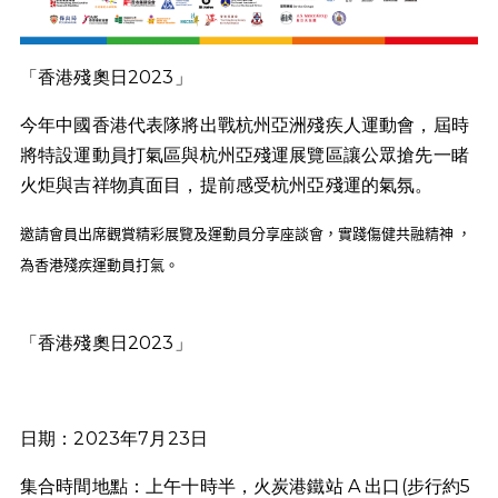
「香港殘奧日2023」
今年中國香港代表隊將出戰杭州亞洲
殘
疾人運動會，
屆時
將特設運動員打氣區與杭州亞
殘
運展覽區讓公眾搶先一睹
火炬與
吉祥物真面目，提前感受杭州亞
殘
運的氣氛。
邀請會員出席觀賞精彩展覽及運動員分享座談會，實踐傷健共融精神
，
為香港
殘
疾運動員打氣。
「香港殘奧日2023」
日期：2023年7月23日
集合時間地點：上午十時半，火炭港鐵站 A 出口(步行約5