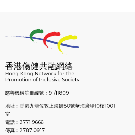
（19:00開始）
2026-07-25
世界肝炎日 - 免費乙肝快測活動
2026-07-23
猛龍長跑隊恆常練習 - 7月23日
（19:00開始）
2026-07-16
猛龍長跑隊恆常練習 - 7月16日
（19:00開始）
香港傷健共融網絡
2026-07-10
【猛龍戈壁118公里分享暨香港傷健共
Hong Kong Network for the
Promotion of Inclusive Society
融網絡15周年晚宴】
慈善機構註冊編號︰91/11809
2026-07-09
猛龍長跑隊恆常練習 - 7月9日（19:00
開始）
地址︰香港九龍佐敦上海街80號華海廣場10樓1001
2026-07-02
猛龍長跑隊恆常練習 - 7月2日（19:00
室
開始）
電話︰2771 9666
傳真︰2787 0917
2026-06-25
猛龍長跑隊恆常練習 - 6月25日