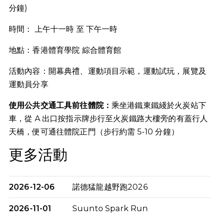
分鐘)
時間： 上午十一時 至 下午一時
地點：香港體育學院 綜合體育館
活動內容：開幕典禮、運動項目示範，運動試玩，展覽及
運動員分享
使用公共交通工具前往體院：
乘坐港鐵東鐵綫於火炭站下
車，從 A 出口按指示牌步行至火炭鐵路大樓旁的有蓋行人
天橋，便可通往體院正門（步行約需 5-10 分鐘）
更多活動
2026-12-06
諾德猛龍越野跑2026
2026-11-01
Suunto Spark Run