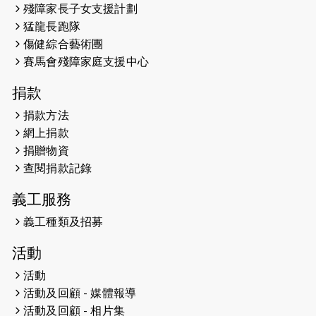
殘障家長子女支援計劃
（19:00開始）
猛龍長跑隊
2026-05-07
猛龍長跑隊恆常練習 - 5月7日（19:00
傷健綜合藝術團
開始）
賽馬會殘障家庭支援中心
2026-04-30
猛龍長跑隊恆常練習 - 4月30日
捐款
（19:00開始）
捐款方法
網上捐款
2026-04-25
【 嘉里x 猛龍 行太平山 】
捐贈物資
2026-04-24
查閱捐款記錄
「猛龍慈善共融音樂夜」
義工服務
2026-04-23
猛龍長跑隊恆常練習 - 4月23日
（19:00開始）
義工種類及招募
2026-04-19
「愛護兒童全城舞動創彩虹」SDG 千
活動
人創世界紀錄
活動
活動及回顧 - 媒體報導
2026-04-16
猛龍長跑隊恆常練習 - 4月16日
（19:00開始）
活動及回顧 - 相片集