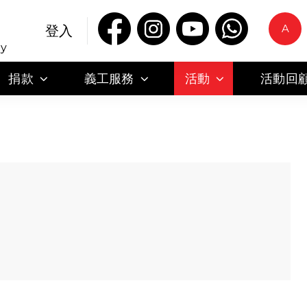
A
登入
ty
捐款
義工服務
活動
活動回