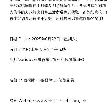
賽形式讓同學運用科學及創意解決生活上各式各樣的難題
人為本的方式解決日常生活所遇到的挑戰，如預防疾病、
再生能源及水資源不足等。創科展可以嘗試同學的發明!
日期 Date：2025年6月28日（星期六）
時間 Time : 上午10時至下午12時
地點 Venue : 香港會議展覽中心展覽廳3FG
名額：5個視障，5個聽障，5個領跑員
網頁 Website :
www.hksciencefair.org.hk