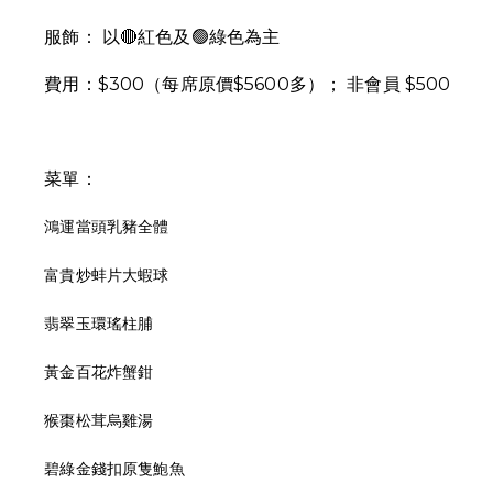
服飾： 以🔴紅色及🟢綠色為主
費用：$300（每席原價$5600多）； 非會員 $500
菜單：
鴻運當頭乳豬全體
富貴炒蚌片大蝦球
翡翠玉環瑤柱脯
黃金百花炸蟹鉗
猴棗松茸烏雞湯
碧綠金錢扣原隻鮑魚