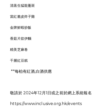
清蒸生猛龍躉斑
當紅脆皮炸子雞
金牌鮮蝦炒飯
香菇片炆伊麵
精美芝麻卷
千層紅豆糕
**每枱有紅酒,白酒供應
敬請於 2024年12月1日或之前於網上系統報名
https://www.inclusive.org.hk/events