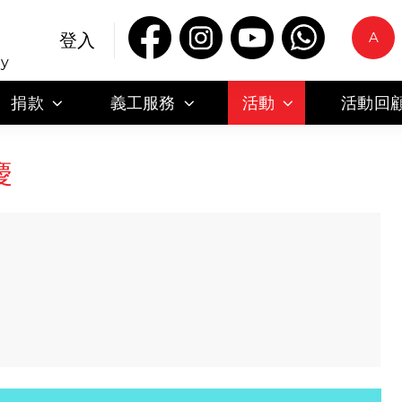
A
登入
ty
捐款
義工服務
活動
活動回
慶