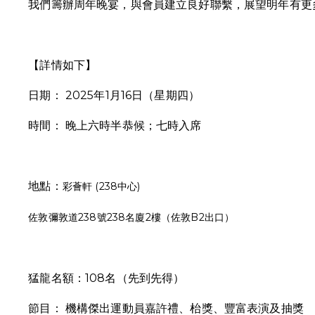
我們籌辦周年晚宴，與會員建立良好聯繫，展望明年有更
【詳情如下】
日期： 2025年1月16日（星期四）
時間： 晚上六時半恭候；七時入席
地點：
彩薈軒 (238中心)
佐敦彌敦道238號238名廈2樓（佐敦B2出口）
猛龍名額：108名（先到先得）
節目： 機構傑出運動員嘉許禮、枱獎、豐富表演及抽獎