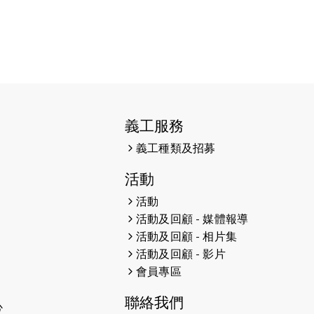
2026-03-05
猛龍長跑隊恆常練習 - 3月5日
（19:00開始）
2026-02-26
猛龍長跑隊恆常練習 - 2月26日
（19:00開始）
2026-02-19
川龍越野賽（大使VL送出優惠）
義工服務
義工種類及招募
2026-02-12
猛龍長跑隊恆常練習 - 2月12日
（19:00開始）
活動
2026-02-07
猛龍共融旅遊團第五站 - 清遠
活動
活動及回顧 - 媒體報導
2026-02-05
猛龍長跑隊恆常練習 - 2月5日
活動及回顧 - 相片集
（19:00開始）
活動及回顧 - 影片
會員專區
2026-02-01
明愛之友慈善跑2026
聯絡我們
心
2026-01-31
太古樂在社區音樂會：光影歷險: 經