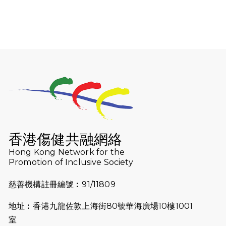
開始）
2026-07-30
猛龍長跑隊恆常練習 - 7月30日
（19:00開始）
2026-07-25
世界肝炎日 - 免費乙肝快測活動
2026-07-23
猛龍長跑隊恆常練習 - 7月23日
（19:00開始）
2026-07-16
猛龍長跑隊恆常練習 - 7月16日
（19:00開始）
香港傷健共融網絡
2026-07-10
【猛龍戈壁118公里分享暨香港傷健共
Hong Kong Network for the
Promotion of Inclusive Society
融網絡15周年晚宴】
慈善機構註冊編號︰91/11809
2026-07-09
猛龍長跑隊恆常練習 - 7月9日（19:00
開始）
地址︰香港九龍佐敦上海街80號華海廣場10樓1001
2026-07-02
猛龍長跑隊恆常練習 - 7月2日（19:00
室