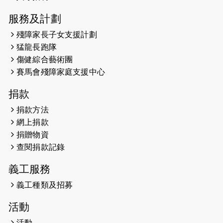
（19:00開始）
服務及計劃
2026-05-14
猛龍長跑隊恆常練習 - 5月14日
殘障家長子女支援計劃
（19:00開始）
猛龍長跑隊
2026-05-07
猛龍長跑隊恆常練習 - 5月7日（19:00
傷健綜合藝術團
開始）
賽馬會殘障家庭支援中心
2026-04-30
猛龍長跑隊恆常練習 - 4月30日
捐款
（19:00開始）
捐款方法
網上捐款
2026-04-25
【 嘉里x 猛龍 行太平山 】
捐贈物資
2026-04-24
查閱捐款記錄
「猛龍慈善共融音樂夜」
義工服務
2026-04-23
猛龍長跑隊恆常練習 - 4月23日
（19:00開始）
義工種類及招募
2026-04-19
「愛護兒童全城舞動創彩虹」SDG 千
活動
人創世界紀錄
活動