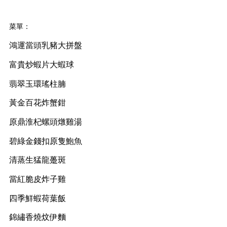
菜單：
鴻運當頭乳豬大拼盤
富貴炒蝦片大蝦球
翡翠玉環瑤柱腩
黃金百花炸蟹鉗
原鼎淮杞螺頭燉雞湯
碧綠金錢扣原隻鮑魚
清蒸生猛龍躉斑
當紅脆皮炸子雞
四季鮮蝦荷葉飯
錦繡香燒炆伊麵