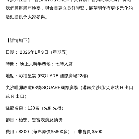
我們籌辦周年晚宴，與會員建立良好聯繫，展望明年有更多元化的
活動提供予大家參與。
【詳情如下】
日期：
2026
年
1
月
9
日（星期五）
時間： 晚上六時半恭候；七時入席
地點：彩福皇宴
(iSQUARE
國際廣場
22
樓
)
尖沙咀彌敦道
63
號
iSQUARE
國際廣場（港鐵尖沙咀
/
尖東站
H
出口
或
R
出口）
猛龍名額：
120
名（先到先得）
節目：枱獎、豐富表演及抽獎
費用：
$300
（每席原價
$5800
多）； 非會員
$500