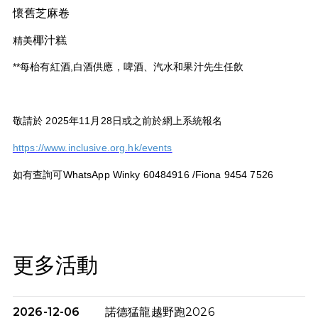
懷舊芝麻卷
椰汁糕
精美
**
每枱有紅酒
,
白酒供應，啤酒、汽水和果汁先生任飲
敬請於
2025
年
11
月
28
日或之前於網上系統報名
https://www.inclusive.org.hk/events
如有查詢可
WhatsApp Winky 60484916 /Fiona 9454 7526
更多活動
2026-12-06
諾德猛龍越野跑2026