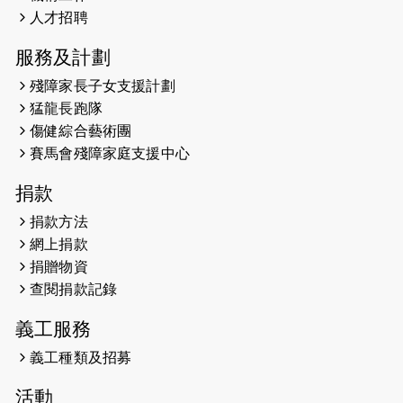
2026-05-21
猛龍長跑隊恆常練習 - 5月21日
人才招聘
（19:00開始）
服務及計劃
2026-05-14
猛龍長跑隊恆常練習 - 5月14日
殘障家長子女支援計劃
（19:00開始）
猛龍長跑隊
2026-05-07
猛龍長跑隊恆常練習 - 5月7日（19:00
傷健綜合藝術團
開始）
賽馬會殘障家庭支援中心
2026-04-30
猛龍長跑隊恆常練習 - 4月30日
捐款
（19:00開始）
捐款方法
網上捐款
2026-04-25
【 嘉里x 猛龍 行太平山 】
捐贈物資
2026-04-24
查閱捐款記錄
「猛龍慈善共融音樂夜」
義工服務
2026-04-23
猛龍長跑隊恆常練習 - 4月23日
（19:00開始）
義工種類及招募
2026-04-19
「愛護兒童全城舞動創彩虹」SDG 千
活動