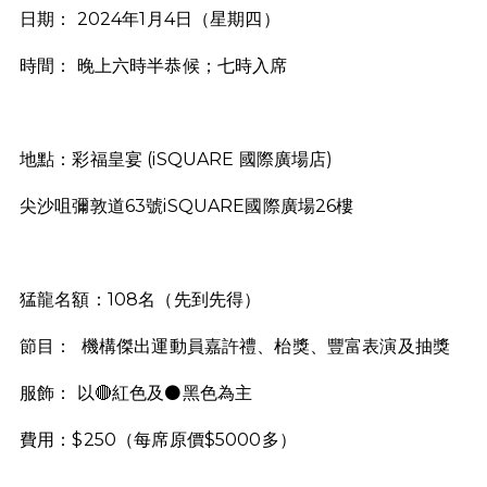
日期： 2024年1月4日（星期四）
時間： 晚上六時半恭候；七時入席
地點：彩福皇宴 (iSQUARE 國際廣場店)
尖沙咀彌敦道63號iSQUARE國際廣場26樓
猛龍名額：108名（先到先得）
節目： 機構傑出運動員嘉許禮、枱獎、豐富表演及抽獎
服飾： 以🔴紅色及⚫黑色為主
費用：$250（每席原價$5000多）