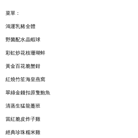
菜單：
鴻運乳豬全體
野菌配水晶蝦球
彩虹炒花枝珊瑚蚌
黃金百花脆蟹鉗
紅燒竹笙海皇燕窩
翠綠金錢扣原隻鮑魚
清蒸生猛龍躉班
當紅脆皮炸子雞
經典珍珠糯米雞