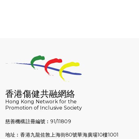
2026-08-06
猛龍長跑隊恆常練習 - 8月6日（19:00
開始）
2026-07-30
猛龍長跑隊恆常練習 - 7月30日
（19:00開始）
2026-07-25
世界肝炎日 - 免費乙肝快測活動
2026-07-23
猛龍長跑隊恆常練習 - 7月23日
（19:00開始）
2026-07-16
猛龍長跑隊恆常練習 - 7月16日
（19:00開始）
香港傷健共融網絡
2026-07-10
【猛龍戈壁118公里分享暨香港傷健共
Hong Kong Network for the
Promotion of Inclusive Society
融網絡15周年晚宴】
慈善機構註冊編號︰91/11809
2026-07-09
猛龍長跑隊恆常練習 - 7月9日（19:00
開始）
地址︰香港九龍佐敦上海街80號華海廣場10樓1001