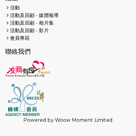
人創世界紀錄
活動
活動及回顧 - 媒體報導
2026-04-16
猛龍長跑隊恆常練習 - 4月16日
（19:00開始）
活動及回顧 - 相片集
活動及回顧 - 影片
2026-04-12
50+閃亮人生先導計劃—第四次慈善賽
會員專區
事----小Q慈善跑及嘉年華活動
聯絡我們
2026-04-11
Stone越野跑班 -- 香港五峰（滿）
2026-04-10
太古家＋賞系列：漫步魔術與音樂
2026-04-09
猛龍長跑隊恆常練習 - 4月9日（19:00
開始）
2026-04-02
猛龍長跑隊恆常練習 - 4月2日（19:00
開始）
Powered by
Woow Moment Limited
2026-03-26
猛龍長跑隊恆常練習 - 3月26日
（19:00開始）