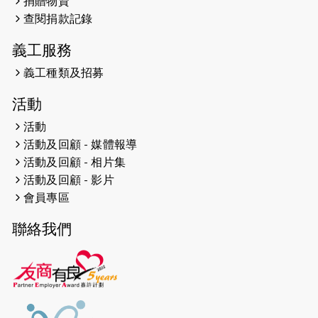
捐贈物資
2026-04-24
查閱捐款記錄
「猛龍慈善共融音樂夜」
義工服務
2026-04-23
猛龍長跑隊恆常練習 - 4月23日
（19:00開始）
義工種類及招募
2026-04-19
「愛護兒童全城舞動創彩虹」SDG 千
活動
人創世界紀錄
活動
活動及回顧 - 媒體報導
2026-04-16
猛龍長跑隊恆常練習 - 4月16日
（19:00開始）
活動及回顧 - 相片集
活動及回顧 - 影片
2026-04-12
50+閃亮人生先導計劃—第四次慈善賽
會員專區
事----小Q慈善跑及嘉年華活動
聯絡我們
2026-04-11
Stone越野跑班 -- 香港五峰（滿）
2026-04-10
太古家＋賞系列：漫步魔術與音樂
2026-04-09
猛龍長跑隊恆常練習 - 4月9日（19:00