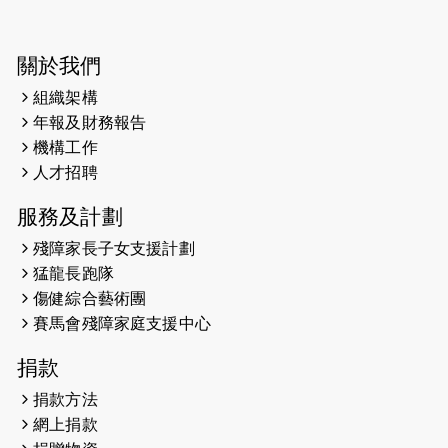
開始）
2026-05-28
猛龍長跑隊恆常練習 - 5月28日
關於我們
（19:00開始）
組織架構
2026-05-22
猛龍戈壁慈善行 2026
年報及財務報告
機構工作
2026-05-21
猛龍長跑隊恆常練習 - 5月21日
人才招聘
（19:00開始）
服務及計劃
2026-05-14
猛龍長跑隊恆常練習 - 5月14日
殘障家長子女支援計劃
（19:00開始）
猛龍長跑隊
2026-05-07
猛龍長跑隊恆常練習 - 5月7日（19:00
傷健綜合藝術團
開始）
賽馬會殘障家庭支援中心
2026-04-30
猛龍長跑隊恆常練習 - 4月30日
捐款
（19:00開始）
捐款方法
網上捐款
2026-04-25
【 嘉里x 猛龍 行太平山 】