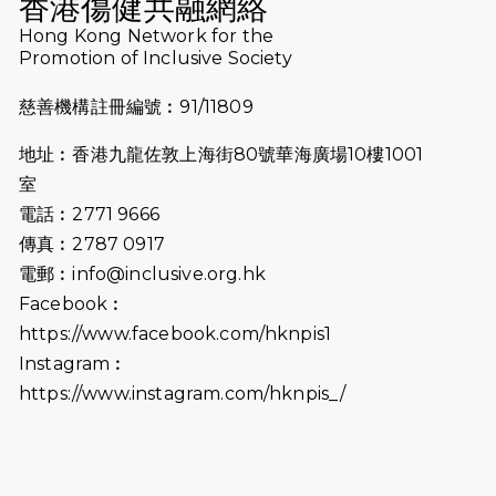
香港傷健共融網絡
2026-07-10
【猛龍戈壁118公里分享暨香港傷健共
Hong Kong Network for the
Promotion of Inclusive Society
融網絡15周年晚宴】
慈善機構註冊編號︰91/11809
2026-07-09
猛龍長跑隊恆常練習 - 7月9日（19:00
開始）
地址︰香港九龍佐敦上海街80號華海廣場10樓1001
2026-07-02
猛龍長跑隊恆常練習 - 7月2日（19:00
室
開始）
電話︰2771 9666
傳真︰2787 0917
2026-06-25
猛龍長跑隊恆常練習 - 6月25日
電郵︰
info@inclusive.org.hk
（19:00開始）
Facebook︰
2026-06-18
猛龍長跑隊恆常練習 - 6月18日
https://www.facebook.com/hknpis1
（19:00開始）打風取消
Instagram︰
https://www.instagram.com/hknpis_/
2026-06-11
猛龍長跑隊恆常練習 - 6月11日（19:00
開始）
2026-06-04
猛龍長跑隊恆常練習 - 6月4日（19:00