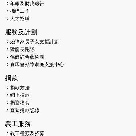
2026-05-22
猛龍戈壁慈善行 2026
年報及財務報告
機構工作
2026-05-21
猛龍長跑隊恆常練習 - 5月21日
人才招聘
（19:00開始）
服務及計劃
2026-05-14
猛龍長跑隊恆常練習 - 5月14日
殘障家長子女支援計劃
（19:00開始）
猛龍長跑隊
2026-05-07
猛龍長跑隊恆常練習 - 5月7日（19:00
傷健綜合藝術團
開始）
賽馬會殘障家庭支援中心
2026-04-30
猛龍長跑隊恆常練習 - 4月30日
捐款
（19:00開始）
捐款方法
網上捐款
2026-04-25
【 嘉里x 猛龍 行太平山 】
捐贈物資
2026-04-24
查閱捐款記錄
「猛龍慈善共融音樂夜」
義工服務
2026-04-23
猛龍長跑隊恆常練習 - 4月23日
（19:00開始）
義工種類及招募