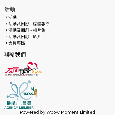
2026-04-19
「愛護兒童全城舞動創彩虹」SDG 千
活動
人創世界紀錄
活動
活動及回顧 - 媒體報導
2026-04-16
猛龍長跑隊恆常練習 - 4月16日
（19:00開始）
活動及回顧 - 相片集
活動及回顧 - 影片
2026-04-12
50+閃亮人生先導計劃—第四次慈善賽
會員專區
事----小Q慈善跑及嘉年華活動
聯絡我們
2026-04-11
Stone越野跑班 -- 香港五峰（滿）
2026-04-10
太古家＋賞系列：漫步魔術與音樂
2026-04-09
猛龍長跑隊恆常練習 - 4月9日（19:00
開始）
2026-04-02
猛龍長跑隊恆常練習 - 4月2日（19:00
開始）
Powered by
Woow Moment Limited