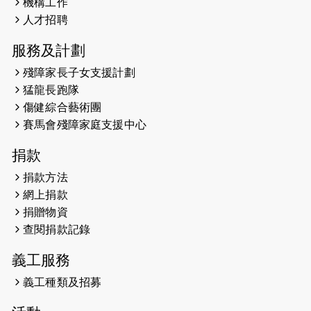
機構工作
2026-05-21
猛龍長跑隊恆常練習 - 5月21日
人才招聘
（19:00開始）
服務及計劃
2026-05-14
猛龍長跑隊恆常練習 - 5月14日
殘障家長子女支援計劃
（19:00開始）
猛龍長跑隊
2026-05-07
猛龍長跑隊恆常練習 - 5月7日（19:00
傷健綜合藝術團
開始）
賽馬會殘障家庭支援中心
2026-04-30
猛龍長跑隊恆常練習 - 4月30日
捐款
（19:00開始）
捐款方法
網上捐款
2026-04-25
【 嘉里x 猛龍 行太平山 】
捐贈物資
2026-04-24
查閱捐款記錄
「猛龍慈善共融音樂夜」
義工服務
2026-04-23
猛龍長跑隊恆常練習 - 4月23日
（19:00開始）
義工種類及招募
2026-04-19
「愛護兒童全城舞動創彩虹」SDG 千