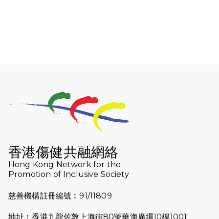
2026-08-06
猛龍長跑隊恆常練習 - 8月6日（19:00
開始）
2026-07-30
猛龍長跑隊恆常練習 - 7月30日
（19:00開始）
2026-07-25
世界肝炎日 - 免費乙肝快測活動
2026-07-23
猛龍長跑隊恆常練習 - 7月23日
（19:00開始）
2026-07-16
猛龍長跑隊恆常練習 - 7月16日
（19:00開始）
香港傷健共融網絡
2026-07-10
【猛龍戈壁118公里分享暨香港傷健共
Hong Kong Network for the
Promotion of Inclusive Society
融網絡15周年晚宴】
慈善機構註冊編號︰91/11809
2026-07-09
猛龍長跑隊恆常練習 - 7月9日（19:00
開始）
地址︰香港九龍佐敦上海街80號華海廣場10樓1001