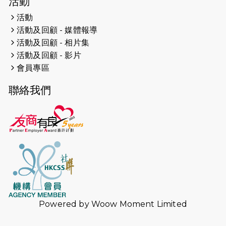
活動
人創世界紀錄
活動
活動及回顧 - 媒體報導
2026-04-16
猛龍長跑隊恆常練習 - 4月16日
（19:00開始）
活動及回顧 - 相片集
活動及回顧 - 影片
2026-04-12
50+閃亮人生先導計劃—第四次慈善賽
會員專區
事----小Q慈善跑及嘉年華活動
聯絡我們
2026-04-11
Stone越野跑班 -- 香港五峰（滿）
2026-04-10
太古家＋賞系列：漫步魔術與音樂
2026-04-09
猛龍長跑隊恆常練習 - 4月9日（19:00
開始）
2026-04-02
猛龍長跑隊恆常練習 - 4月2日（19:00
開始）
Powered by
Woow Moment Limited
2026-03-26
猛龍長跑隊恆常練習 - 3月26日
（19:00開始）