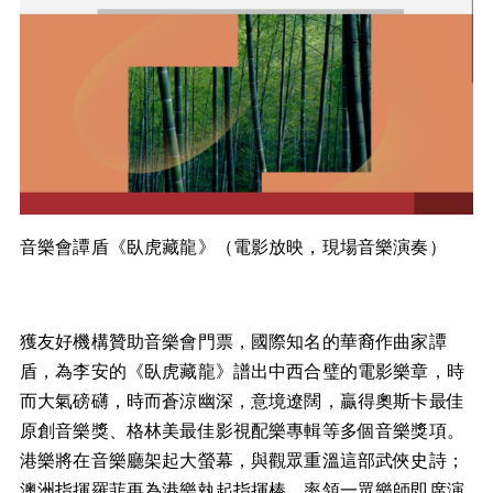
音樂會譚盾《臥虎藏龍》（電影放映，現場音樂演奏）
獲友好機構贊助音樂會門票，國際知名的華裔作曲家譚
盾，為李安的《臥虎藏龍》譜出中西合璧的電影樂章，時
而大氣磅礴，時而蒼涼幽深，意境遼闊，贏得奧斯卡最佳
原創音樂獎、格林美最佳影視配樂專輯等多個音樂獎項。
港樂將在音樂廳架起大螢幕，與觀眾重溫這部武俠史詩；
澳洲指揮羅菲再為港樂執起指揮棒，率領一眾樂師即席演