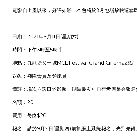
電影自上畫以來，好評如潮，本會將於9月包場放映這套
日期：2021年9月11日(星期六)
時間：下午3時至5時半
地點：九龍塘又一城MCL Festival Grand Cinema戲院
對象：殘障會員及領跑員
備註：場次不設口述影像，視障朋友可自行考慮是否報名
名額：20
費用：每位$20
報名：請於9月2日(星期四)前於網上系統報名，先到先