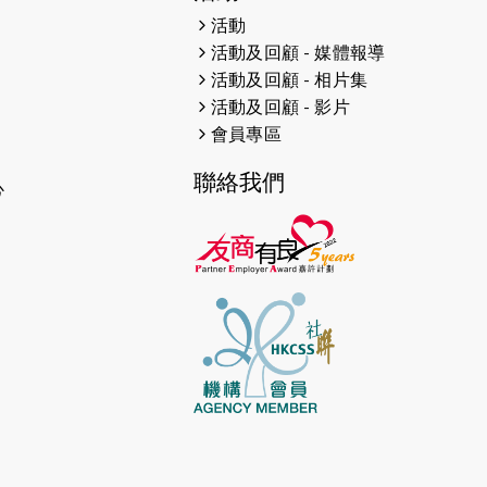
活動
2026-03-05
猛龍長跑隊恆常練習 - 3月5日
活動及回顧 - 媒體報導
（19:00開始）
活動及回顧 - 相片集
活動及回顧 - 影片
2026-02-26
猛龍長跑隊恆常練習 - 2月26日
會員專區
（19:00開始）
聯絡我們
心
2026-02-19
川龍越野賽（大使VL送出優惠）
2026-02-12
猛龍長跑隊恆常練習 - 2月12日
（19:00開始）
2026-02-07
猛龍共融旅遊團第五站 - 清遠
2026-02-05
猛龍長跑隊恆常練習 - 2月5日
（19:00開始）
2026-02-01
明愛之友慈善跑2026
2026-01-31
太古樂在社區音樂會：光影歷險: 經