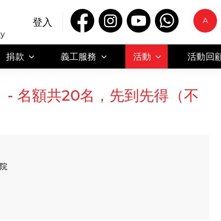
A
登入
ty
捐款
義工服務
活動
活動回
- 名額共20名，先到先得（不
戲院