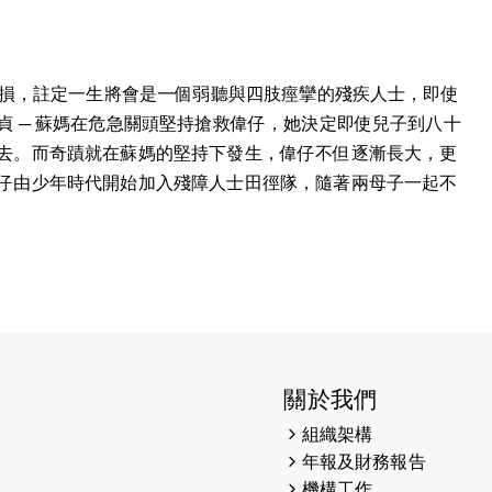
受損，註定一生將會是一個弱聽與四肢痙攣的殘疾人士，即使
 ─ 蘇媽在危急關頭堅持搶救偉仔，她決定即使兒子到八十
去。而奇蹟就在蘇媽的堅持下發生，偉仔不但逐漸長大，更
仔由少年時代開始加入殘障人士田徑隊，隨著兩母子一起不
關於我們
組織架構
年報及財務報告
機構工作