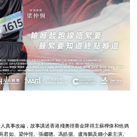
真人真事改編，故事講述香港殘奧徑賽金牌得主蘇樺偉和他媽
吳君如、梁仲恆、張繼聰、馮皓揚、盧海鵬及錢小豪主演。