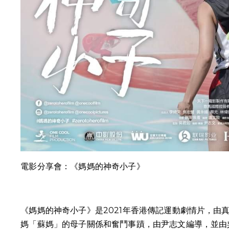
電影分享會：《媽媽的神奇小子》
《媽媽的神奇小子》是2021年香港傳記運動劇情片，由
媽「蘇媽」的母子關係和奮鬥事蹟，由尹志文編導，並由