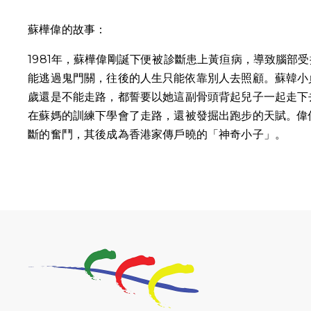
蘇樺偉的故事：
1981年，蘇樺偉剛誕下便被診斷患上黃疸病，導致腦部
能逃過鬼門關，往後的人生只能依靠別人去照顧。蘇韓小貞
歲還是不能走路，都誓要以她這副骨頭背起兒子一起走下
在蘇媽的訓練下學會了走路，還被發掘出跑步的天賦。偉
斷的奮鬥，其後成為香港家傳戶曉的「神奇小子」。