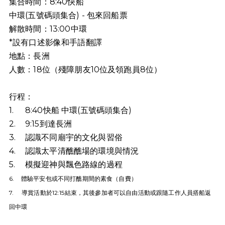
集合時間：8:40快船
中環(五號碼頭集合) - 包來回船票
解散時間：13:00中環
*設有口述影像和手語翻譯
地點：長洲
人數：18位（殘障朋友10位及領跑員8位）
行程：
1.
8:40快船 中環(五號碼頭集合)
2.
9:15到達長洲
3.
認識不同廟宇的文化與習俗
4.
認識太平清醮醮場的環境與情況
5.
模擬迎神與飄色路線的過程
6.
體驗平安包或不同打醮期間的素食（自費）
7.
導賞活動於12:15結束，其後參加者可以自由活動或跟隨工作人員搭船返
回中環