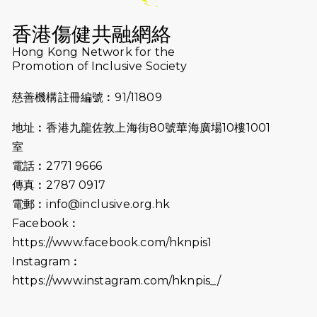
2026-07-16
猛龍長跑隊恆常練習 - 7月16日
（19:00開始）
香港傷健共融網絡
2026-07-10
【猛龍戈壁118公里分享暨香港傷健共
Hong Kong Network for the
Promotion of Inclusive Society
融網絡15周年晚宴】
慈善機構註冊編號︰91/11809
2026-07-09
猛龍長跑隊恆常練習 - 7月9日（19:00
開始）
地址︰香港九龍佐敦上海街80號華海廣場10樓1001
2026-07-02
猛龍長跑隊恆常練習 - 7月2日（19:00
室
開始）
電話︰2771 9666
傳真︰2787 0917
2026-06-25
猛龍長跑隊恆常練習 - 6月25日
電郵︰
info@inclusive.org.hk
（19:00開始）
Facebook︰
2026-06-18
猛龍長跑隊恆常練習 - 6月18日
https://www.facebook.com/hknpis1
（19:00開始）打風取消
Instagram︰
https://www.instagram.com/hknpis_/
2026-06-11
猛龍長跑隊恆常練習 - 6月11日（19:00
開始）