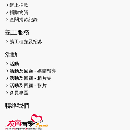
網上捐款
2026-04-25
【 嘉里x 猛龍 行太平山 】
捐贈物資
2026-04-24
查閱捐款記錄
「猛龍慈善共融音樂夜」
義工服務
2026-04-23
猛龍長跑隊恆常練習 - 4月23日
（19:00開始）
義工種類及招募
2026-04-19
「愛護兒童全城舞動創彩虹」SDG 千
活動
人創世界紀錄
活動
活動及回顧 - 媒體報導
2026-04-16
猛龍長跑隊恆常練習 - 4月16日
（19:00開始）
活動及回顧 - 相片集
活動及回顧 - 影片
2026-04-12
50+閃亮人生先導計劃—第四次慈善賽
會員專區
事----小Q慈善跑及嘉年華活動
聯絡我們
2026-04-11
Stone越野跑班 -- 香港五峰（滿）
2026-04-10
太古家＋賞系列：漫步魔術與音樂