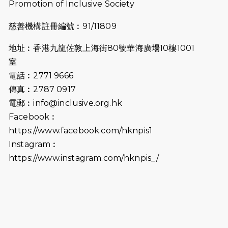
Promotion of Inclusive Society
融網絡15周年晚宴】
慈善機構註冊編號︰91/11809
2026-07-09
猛龍長跑隊恆常練習 - 7月9日（19:00
開始）
地址︰香港九龍佐敦上海街80號華海廣場10樓1001
2026-07-02
猛龍長跑隊恆常練習 - 7月2日（19:00
室
開始）
電話︰2771 9666
傳真︰2787 0917
2026-06-25
猛龍長跑隊恆常練習 - 6月25日
電郵︰
info@inclusive.org.hk
（19:00開始）
Facebook︰
2026-06-18
猛龍長跑隊恆常練習 - 6月18日
https://www.facebook.com/hknpis1
（19:00開始）打風取消
Instagram︰
https://www.instagram.com/hknpis_/
2026-06-11
猛龍長跑隊恆常練習 - 6月11日（19:00
開始）
2026-06-04
猛龍長跑隊恆常練習 - 6月4日（19:00
開始）