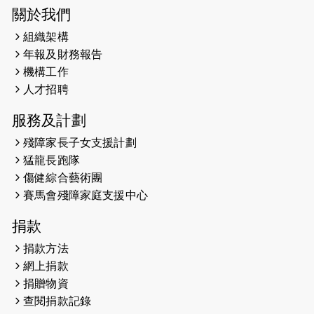
2026-05-28
猛龍長跑隊恆常練習 - 5月28日
關於我們
（19:00開始）
組織架構
2026-05-22
猛龍戈壁慈善行 2026
年報及財務報告
機構工作
2026-05-21
猛龍長跑隊恆常練習 - 5月21日
人才招聘
（19:00開始）
服務及計劃
2026-05-14
猛龍長跑隊恆常練習 - 5月14日
殘障家長子女支援計劃
（19:00開始）
猛龍長跑隊
2026-05-07
猛龍長跑隊恆常練習 - 5月7日（19:00
傷健綜合藝術團
開始）
賽馬會殘障家庭支援中心
2026-04-30
猛龍長跑隊恆常練習 - 4月30日
捐款
（19:00開始）
捐款方法
網上捐款
2026-04-25
【 嘉里x 猛龍 行太平山 】
捐贈物資
2026-04-24
查閱捐款記錄
「猛龍慈善共融音樂夜」