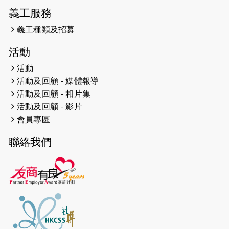
義工服務
2026-04-23
猛龍長跑隊恆常練習 - 4月23日
（19:00開始）
義工種類及招募
2026-04-19
「愛護兒童全城舞動創彩虹」SDG 千
活動
人創世界紀錄
活動
活動及回顧 - 媒體報導
2026-04-16
猛龍長跑隊恆常練習 - 4月16日
（19:00開始）
活動及回顧 - 相片集
活動及回顧 - 影片
2026-04-12
50+閃亮人生先導計劃—第四次慈善賽
會員專區
事----小Q慈善跑及嘉年華活動
聯絡我們
2026-04-11
Stone越野跑班 -- 香港五峰（滿）
2026-04-10
太古家＋賞系列：漫步魔術與音樂
2026-04-09
猛龍長跑隊恆常練習 - 4月9日（19:00
開始）