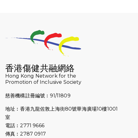
（19:00開始）
2026-07-25
世界肝炎日 - 免費乙肝快測活動
2026-07-23
猛龍長跑隊恆常練習 - 7月23日
（19:00開始）
2026-07-16
猛龍長跑隊恆常練習 - 7月16日
（19:00開始）
香港傷健共融網絡
2026-07-10
【猛龍戈壁118公里分享暨香港傷健共
Hong Kong Network for the
Promotion of Inclusive Society
融網絡15周年晚宴】
慈善機構註冊編號︰91/11809
2026-07-09
猛龍長跑隊恆常練習 - 7月9日（19:00
開始）
地址︰香港九龍佐敦上海街80號華海廣場10樓1001
2026-07-02
猛龍長跑隊恆常練習 - 7月2日（19:00
室
開始）
電話︰2771 9666
傳真︰2787 0917
2026-06-25
猛龍長跑隊恆常練習 - 6月25日