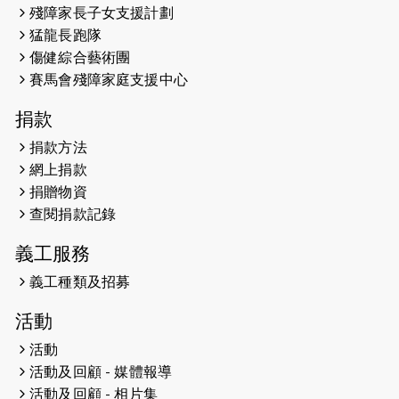
殘障家長子女支援計劃
（19:00開始）
猛龍長跑隊
2026-05-07
猛龍長跑隊恆常練習 - 5月7日（19:00
傷健綜合藝術團
開始）
賽馬會殘障家庭支援中心
2026-04-30
猛龍長跑隊恆常練習 - 4月30日
捐款
（19:00開始）
捐款方法
網上捐款
2026-04-25
【 嘉里x 猛龍 行太平山 】
捐贈物資
2026-04-24
查閱捐款記錄
「猛龍慈善共融音樂夜」
義工服務
2026-04-23
猛龍長跑隊恆常練習 - 4月23日
（19:00開始）
義工種類及招募
2026-04-19
「愛護兒童全城舞動創彩虹」SDG 千
活動
人創世界紀錄
活動
活動及回顧 - 媒體報導
2026-04-16
猛龍長跑隊恆常練習 - 4月16日
（19:00開始）
活動及回顧 - 相片集