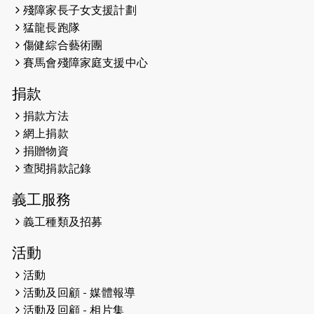
殘障家長子女支援計劃
（19:00開始）
猛龍長跑隊
2026-05-07
猛龍長跑隊恆常練習 - 5月7日（19:00
傷健綜合藝術團
開始）
賽馬會殘障家庭支援中心
2026-04-30
猛龍長跑隊恆常練習 - 4月30日
捐款
（19:00開始）
捐款方法
網上捐款
2026-04-25
【 嘉里x 猛龍 行太平山 】
捐贈物資
2026-04-24
查閱捐款記錄
「猛龍慈善共融音樂夜」
義工服務
2026-04-23
猛龍長跑隊恆常練習 - 4月23日
（19:00開始）
義工種類及招募
2026-04-19
「愛護兒童全城舞動創彩虹」SDG 千
活動
人創世界紀錄
活動
活動及回顧 - 媒體報導
2026-04-16
猛龍長跑隊恆常練習 - 4月16日
（19:00開始）
活動及回顧 - 相片集