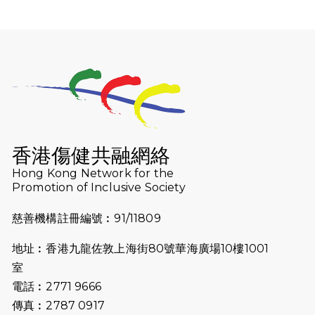
（19:00開始）
2026-07-25
世界肝炎日 - 免費乙肝快測活動
2026-07-23
猛龍長跑隊恆常練習 - 7月23日
（19:00開始）
2026-07-16
猛龍長跑隊恆常練習 - 7月16日
（19:00開始）
香港傷健共融網絡
2026-07-10
【猛龍戈壁118公里分享暨香港傷健共
Hong Kong Network for the
Promotion of Inclusive Society
融網絡15周年晚宴】
慈善機構註冊編號︰91/11809
2026-07-09
猛龍長跑隊恆常練習 - 7月9日（19:00
開始）
地址︰香港九龍佐敦上海街80號華海廣場10樓1001
2026-07-02
猛龍長跑隊恆常練習 - 7月2日（19:00
室
開始）
電話︰2771 9666
傳真︰2787 0917
2026-06-25
猛龍長跑隊恆常練習 - 6月25日