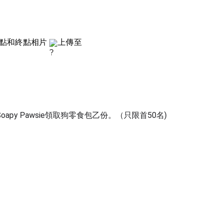
起點和終點相片
上傳至
y Pawsie領取狗零食包乙份。（只限首50名)