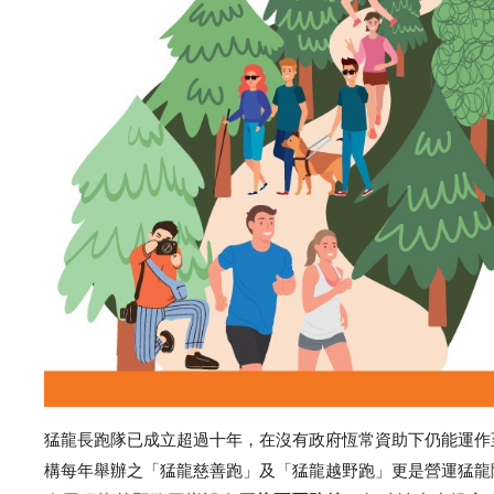
猛龍長跑隊已成立超過十年，在沒有政府恆常資助下仍能運作
構每年舉辦之「猛龍慈善跑」及「猛龍越野跑」更是營運猛龍