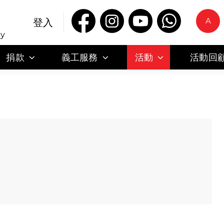
A
登入
ty
捐款
義工服務
活動
活動回