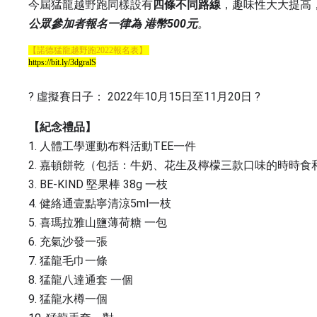
今屆猛龍越野跑同樣設有
四條不同路線
，趣味性大大提高
公眾參加者報名一律為 港幣500元
。
【諾德猛龍越野跑2022報名表】
https://bit.ly/3dgralS
? 虛擬賽日子： 2022年10月15日至11月20日 ?
【紀念禮品】
1. 人體工學運動布料活動TEE一件
2. 嘉頓餅乾（包括：牛奶、花生及檸檬三款口味的時時
3. BE-KIND 堅果棒 38g 一枝
4. 健絡通壹點寧清涼5ml一枝
5. 喜瑪拉雅山鹽薄荷糖 一包
6. 充氣沙發一張
7. 猛龍毛巾一條
8. 猛龍八達通套 一個
9. 猛龍水樽一個