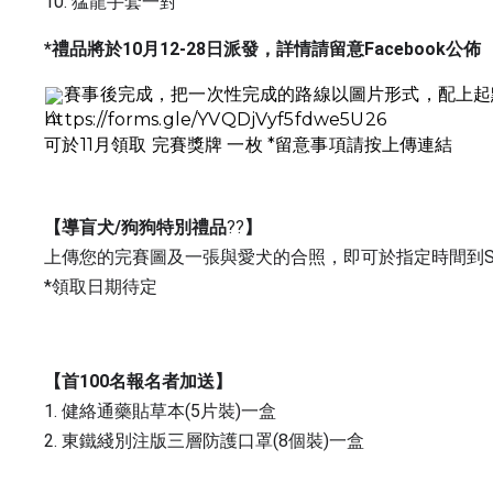
10. 猛龍手套一對
*禮品將於10月12-28日派發，詳情請留意Facebook公佈
賽事後完成，把一次性完成的路線以圖片形式，配上
https://forms.gle/YVQDjVyf5fdwe5U26
可於11月領取
完賽獎牌
一枚 *留意事項請按上傳連結
【導盲犬/狗狗特別禮品
?‍?
】
上傳您的完賽圖及一張與愛犬的合照，即可於指定時間到Soap
*領取日期待定
【首100名報名者加送】
1. 健絡通藥貼草本(5片裝)一盒
2. 東鐵綫別注版三層防護口罩(8個裝)一盒