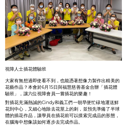
視障人士插花體驗班
大家有無想過即使看不到，也能憑著想像力製作出精美的
花藝作品？本會於6月15日與福慧慈善基金合辦「插花體
驗班」，讓六位視障會員一嘗插花的樂趣！
對插花充滿熱誠的Cindy和義工們一朝早便忙碌地運送鮮
花到中心，又細心地除去花莖上的刺，並預先準備了半球
體的插花作品，讓學員在插花前可以摸索完成品的形態，
在腦海中想像該如何逐步去完成作品。