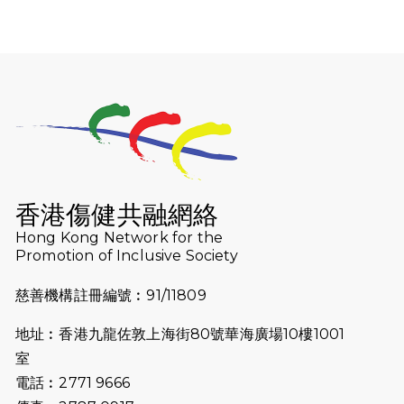
2026-07-30
猛龍長跑隊恆常練習 - 7月30日
（19:00開始）
2026-07-25
世界肝炎日 - 免費乙肝快測活動
2026-07-23
猛龍長跑隊恆常練習 - 7月23日
（19:00開始）
2026-07-16
猛龍長跑隊恆常練習 - 7月16日
（19:00開始）
香港傷健共融網絡
2026-07-10
【猛龍戈壁118公里分享暨香港傷健共
Hong Kong Network for the
Promotion of Inclusive Society
融網絡15周年晚宴】
慈善機構註冊編號︰91/11809
2026-07-09
猛龍長跑隊恆常練習 - 7月9日（19:00
開始）
地址︰香港九龍佐敦上海街80號華海廣場10樓1001
2026-07-02
猛龍長跑隊恆常練習 - 7月2日（19:00
室
開始）
電話︰2771 9666