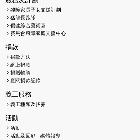
2026-05-14
猛龍長跑隊恆常練習 - 5月14日
殘障家長子女支援計劃
（19:00開始）
猛龍長跑隊
2026-05-07
猛龍長跑隊恆常練習 - 5月7日（19:00
傷健綜合藝術團
開始）
賽馬會殘障家庭支援中心
2026-04-30
猛龍長跑隊恆常練習 - 4月30日
捐款
（19:00開始）
捐款方法
網上捐款
2026-04-25
【 嘉里x 猛龍 行太平山 】
捐贈物資
2026-04-24
查閱捐款記錄
「猛龍慈善共融音樂夜」
義工服務
2026-04-23
猛龍長跑隊恆常練習 - 4月23日
（19:00開始）
義工種類及招募
2026-04-19
「愛護兒童全城舞動創彩虹」SDG 千
活動
人創世界紀錄
活動
活動及回顧 - 媒體報導
2026-04-16
猛龍長跑隊恆常練習 - 4月16日