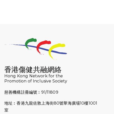
開始）
2026-07-30
猛龍長跑隊恆常練習 - 7月30日
（19:00開始）
2026-07-25
世界肝炎日 - 免費乙肝快測活動
2026-07-23
猛龍長跑隊恆常練習 - 7月23日
（19:00開始）
2026-07-16
猛龍長跑隊恆常練習 - 7月16日
（19:00開始）
香港傷健共融網絡
2026-07-10
【猛龍戈壁118公里分享暨香港傷健共
Hong Kong Network for the
Promotion of Inclusive Society
融網絡15周年晚宴】
慈善機構註冊編號︰91/11809
2026-07-09
猛龍長跑隊恆常練習 - 7月9日（19:00
開始）
地址︰香港九龍佐敦上海街80號華海廣場10樓1001
2026-07-02
猛龍長跑隊恆常練習 - 7月2日（19:00
室