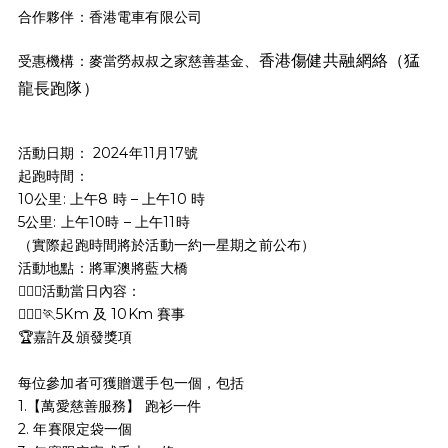
合作夥伴：香港電車有限公司
香港傷健共融網絡（猛
受惠機構：麥當勞叔叔之家慈善基金、
龍長跑隊）
活動日期： 2024年11月17號
起跑時間：
10公里: 上午8 時 – 上午10 時
5公里: 上午10時 – 上午11時
（實際起跑時間將於活動一約一星期之前公布）
活動地點：將軍澳將藍大橋
🏃🏻‍♂活動當日內容：
🏃🏻‍♀️🏃5Km 及 10Km 賽事
🏆嘉許及頒發獎項
每位參加者可獲贈選手包一個，包括
1.【萬愛慈善服務】 跑衫一件
2. 年賽限定袋一個