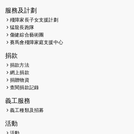
（19:00開始）
服務及計劃
2026-05-14
猛龍長跑隊恆常練習 - 5月14日
殘障家長子女支援計劃
（19:00開始）
猛龍長跑隊
2026-05-07
猛龍長跑隊恆常練習 - 5月7日（19:00
傷健綜合藝術團
開始）
賽馬會殘障家庭支援中心
2026-04-30
猛龍長跑隊恆常練習 - 4月30日
捐款
（19:00開始）
捐款方法
網上捐款
2026-04-25
【 嘉里x 猛龍 行太平山 】
捐贈物資
2026-04-24
查閱捐款記錄
「猛龍慈善共融音樂夜」
義工服務
2026-04-23
猛龍長跑隊恆常練習 - 4月23日
（19:00開始）
義工種類及招募
2026-04-19
「愛護兒童全城舞動創彩虹」SDG 千
活動
人創世界紀錄
活動