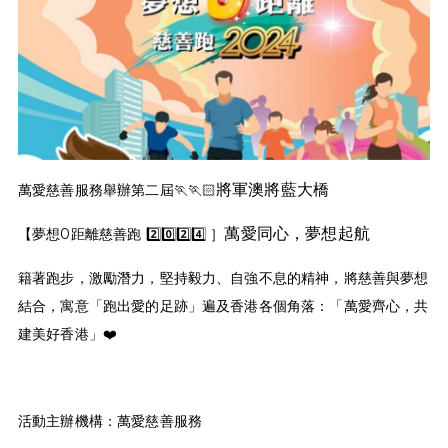
將軍澳將藍大橋
萬愛慈善服務舉辦️第二屆🏃🏃🏻
萬愛同心，夢想起航
【夢想0距離慈善跑 2️⃣0️⃣2️⃣4️⃣ ］
籍著跑步，激勵潛力，堅持毅力、自強不息的精神，將慈善與夢想
結合，寓意「跑出愛的足跡」遍及香港各個角落：「萬愛齊心，共
建美好香港」❤️
活動主辦機構：萬愛慈善服務