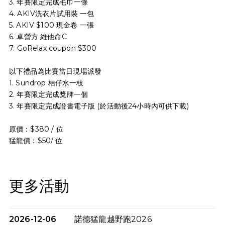
3. 年賽限定完成毛巾一條
4. AKIV洗衣片試用裝 一包
5. AKIV $100 現金卷 一張
6. 卓營方 維他命C
⁠7. GoRelax coupon $300
以下禮品為比賽當日現場派發
1. Sundrop 桔仔水一枝
2. 年賽限定完成獎牌一個
3. 年賽限定完成證書電子版 (於活動後24小時內可供下載)
原價：$380 / 位
猛龍價：$50/ 位
更多活動
2026-12-06
諾德猛龍越野跑2026