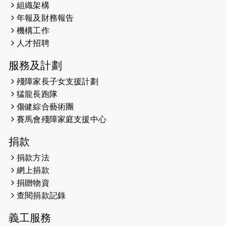
組織架構
2026-05-22
猛龍戈壁慈善行 2026
年報及財務報告
機構工作
2026-05-21
猛龍長跑隊恆常練習 - 5月21日
人才招聘
（19:00開始）
服務及計劃
2026-05-14
猛龍長跑隊恆常練習 - 5月14日
殘障家長子女支援計劃
（19:00開始）
猛龍長跑隊
2026-05-07
猛龍長跑隊恆常練習 - 5月7日（19:00
傷健綜合藝術團
開始）
賽馬會殘障家庭支援中心
2026-04-30
猛龍長跑隊恆常練習 - 4月30日
捐款
（19:00開始）
捐款方法
網上捐款
2026-04-25
【 嘉里x 猛龍 行太平山 】
捐贈物資
2026-04-24
查閱捐款記錄
「猛龍慈善共融音樂夜」
義工服務
2026-04-23
猛龍長跑隊恆常練習 - 4月23日