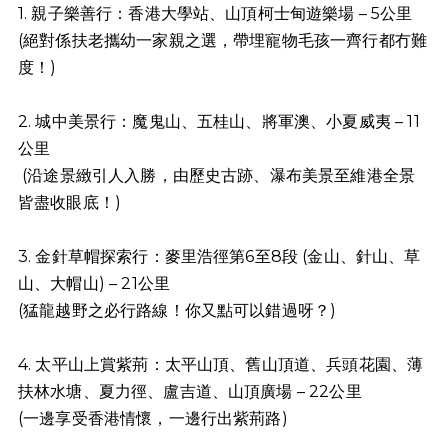
1. 親子樂善行：香港大學站、山頂柯士甸遊樂場 – 5公里
(絕對係扶老攜幼一家親之選，帶埋寵物毛孩一齊行都冇難
度！)
2. 城中美景行：魔鬼山、五桂山、將軍澳、小夏威夷 – 11
公里
(沿途景緻引人入勝，由歷史古跡、瀑布美景至維港全景
皆盡收眼底！)
3. 金針草帽探索行：麥里浩徑第6至8段 (金山、針山、草
山、大帽山) – 21公里
(猛龍越野之必行路線！你又點可以錯過呀？)
4. 太平山上賞紫荊：太平山頂、舊山頂道、兵頭花園、薄
扶林水塘、夏力徑、盧吉道、山頂廣場 – 22公里
(一邊享受香港情懷，一邊行出紫荊路)