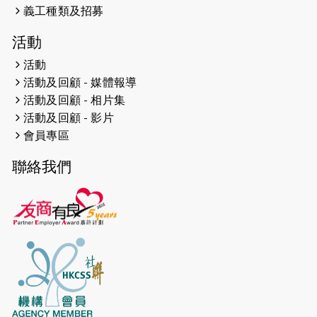
（19:00開始）
義工種類及招募
2026-04-19
「愛護兒童全城舞動創彩虹」SDG 千
活動
人創世界紀錄
活動
活動及回顧 - 媒體報導
2026-04-16
猛龍長跑隊恆常練習 - 4月16日
（19:00開始）
活動及回顧 - 相片集
活動及回顧 - 影片
2026-04-12
50+閃亮人生先導計劃—第四次慈善賽
會員專區
事----小Q慈善跑及嘉年華活動
聯絡我們
2026-04-11
Stone越野跑班 -- 香港五峰（滿）
2026-04-10
太古家＋賞系列：漫步魔術與音樂
2026-04-09
猛龍長跑隊恆常練習 - 4月9日（19:00
開始）
2026-04-02
猛龍長跑隊恆常練習 - 4月2日（19:00
開始）