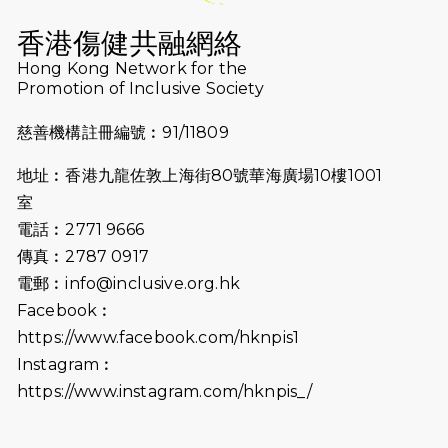
（19:00開始）
香港傷健共融網絡
2026-07-10
【猛龍戈壁118公里分享暨香港傷健共
Hong Kong Network for the
Promotion of Inclusive Society
融網絡15周年晚宴】
慈善機構註冊編號︰91/11809
2026-07-09
猛龍長跑隊恆常練習 - 7月9日（19:00
開始）
地址︰香港九龍佐敦上海街80號華海廣場10樓1001
2026-07-02
猛龍長跑隊恆常練習 - 7月2日（19:00
室
開始）
電話︰2771 9666
傳真︰2787 0917
2026-06-25
猛龍長跑隊恆常練習 - 6月25日
電郵︰
info@inclusive.org.hk
（19:00開始）
Facebook︰
2026-06-18
猛龍長跑隊恆常練習 - 6月18日
https://www.facebook.com/hknpis1
（19:00開始）打風取消
Instagram︰
https://www.instagram.com/hknpis_/
2026-06-11
猛龍長跑隊恆常練習 - 6月11日（19:00
開始）