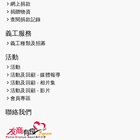
網上捐款
2026-04-25
【 嘉里x 猛龍 行太平山 】
捐贈物資
2026-04-24
查閱捐款記錄
「猛龍慈善共融音樂夜」
義工服務
2026-04-23
猛龍長跑隊恆常練習 - 4月23日
（19:00開始）
義工種類及招募
2026-04-19
「愛護兒童全城舞動創彩虹」SDG 千
活動
人創世界紀錄
活動
活動及回顧 - 媒體報導
2026-04-16
猛龍長跑隊恆常練習 - 4月16日
（19:00開始）
活動及回顧 - 相片集
活動及回顧 - 影片
2026-04-12
50+閃亮人生先導計劃—第四次慈善賽
會員專區
事----小Q慈善跑及嘉年華活動
聯絡我們
2026-04-11
Stone越野跑班 -- 香港五峰（滿）
2026-04-10
太古家＋賞系列：漫步魔術與音樂