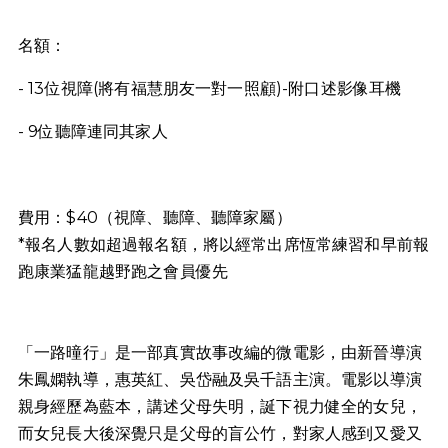
名額：
- 13位視障(將有福慧朋友一對一照顧)-附口述影像耳機
- 9位聽障連同其家人
費用：$40（視障、聽障、聽障家屬）
*報名人數如超過報名額，將以經常出席恆常練習和早前報
跑康業猛龍越野跑之會員優先
「一路曈行」是一部真實故事改編的微電影，由新晉導演
朱鳳嫻執導，惠英紅、吳岱融及吳千語主演。電影以導演
親身經歷為藍本，講述父母失明，誕下視力健全的女兒，
而女兒長大後深覺只是父母的盲公竹，對家人感到又愛又