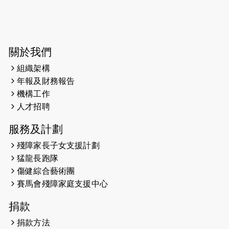
2026-06-04
猛龍長跑隊恆常練習 - 6月4日（19:00
開始）
2026-05-28
猛龍長跑隊恆常練習 - 5月28日
關於我們
（19:00開始）
組織架構
2026-05-22
猛龍戈壁慈善行 2026
年報及財務報告
機構工作
2026-05-21
猛龍長跑隊恆常練習 - 5月21日
人才招聘
（19:00開始）
服務及計劃
2026-05-14
猛龍長跑隊恆常練習 - 5月14日
殘障家長子女支援計劃
（19:00開始）
猛龍長跑隊
2026-05-07
猛龍長跑隊恆常練習 - 5月7日（19:00
傷健綜合藝術團
開始）
賽馬會殘障家庭支援中心
2026-04-30
猛龍長跑隊恆常練習 - 4月30日
捐款
（19:00開始）
捐款方法