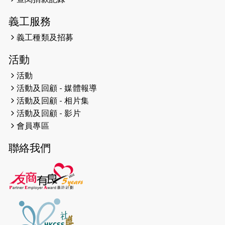
義工服務
2026-04-23
猛龍長跑隊恆常練習 - 4月23日
（19:00開始）
義工種類及招募
2026-04-19
「愛護兒童全城舞動創彩虹」SDG 千
活動
人創世界紀錄
活動
活動及回顧 - 媒體報導
2026-04-16
猛龍長跑隊恆常練習 - 4月16日
（19:00開始）
活動及回顧 - 相片集
活動及回顧 - 影片
2026-04-12
50+閃亮人生先導計劃—第四次慈善賽
會員專區
事----小Q慈善跑及嘉年華活動
聯絡我們
2026-04-11
Stone越野跑班 -- 香港五峰（滿）
2026-04-10
太古家＋賞系列：漫步魔術與音樂
2026-04-09
猛龍長跑隊恆常練習 - 4月9日（19:00
開始）