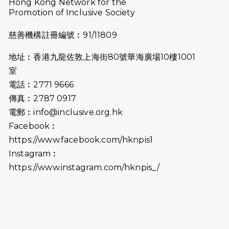
2026-07-10
【猛龍戈壁118公里分享暨香港傷健共
Hong Kong Network for the
Promotion of Inclusive Society
融網絡15周年晚宴】
慈善機構註冊編號︰91/11809
2026-07-09
猛龍長跑隊恆常練習 - 7月9日（19:00
開始）
地址︰香港九龍佐敦上海街80號華海廣場10樓1001
2026-07-02
猛龍長跑隊恆常練習 - 7月2日（19:00
室
開始）
電話︰2771 9666
傳真︰2787 0917
2026-06-25
猛龍長跑隊恆常練習 - 6月25日
電郵︰
info@inclusive.org.hk
（19:00開始）
Facebook︰
2026-06-18
猛龍長跑隊恆常練習 - 6月18日
https://www.facebook.com/hknpis1
（19:00開始）打風取消
Instagram︰
https://www.instagram.com/hknpis_/
2026-06-11
猛龍長跑隊恆常練習 - 6月11日（19:00
開始）
2026-06-04
猛龍長跑隊恆常練習 - 6月4日（19:00
開始）