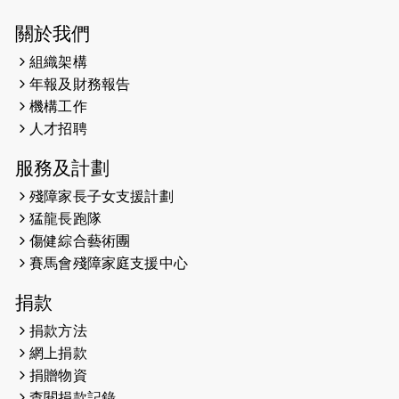
2026-05-28
猛龍長跑隊恆常練習 - 5月28日
關於我們
（19:00開始）
組織架構
2026-05-22
猛龍戈壁慈善行 2026
年報及財務報告
機構工作
2026-05-21
猛龍長跑隊恆常練習 - 5月21日
人才招聘
（19:00開始）
服務及計劃
2026-05-14
猛龍長跑隊恆常練習 - 5月14日
殘障家長子女支援計劃
（19:00開始）
猛龍長跑隊
2026-05-07
猛龍長跑隊恆常練習 - 5月7日（19:00
傷健綜合藝術團
開始）
賽馬會殘障家庭支援中心
2026-04-30
猛龍長跑隊恆常練習 - 4月30日
捐款
（19:00開始）
捐款方法
網上捐款
2026-04-25
【 嘉里x 猛龍 行太平山 】
捐贈物資
2026-04-24
查閱捐款記錄
「猛龍慈善共融音樂夜」