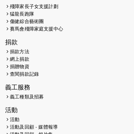
2026-05-14
猛龍長跑隊恆常練習 - 5月14日
殘障家長子女支援計劃
（19:00開始）
猛龍長跑隊
2026-05-07
猛龍長跑隊恆常練習 - 5月7日（19:00
傷健綜合藝術團
開始）
賽馬會殘障家庭支援中心
2026-04-30
猛龍長跑隊恆常練習 - 4月30日
捐款
（19:00開始）
捐款方法
網上捐款
2026-04-25
【 嘉里x 猛龍 行太平山 】
捐贈物資
2026-04-24
查閱捐款記錄
「猛龍慈善共融音樂夜」
義工服務
2026-04-23
猛龍長跑隊恆常練習 - 4月23日
（19:00開始）
義工種類及招募
2026-04-19
「愛護兒童全城舞動創彩虹」SDG 千
活動
人創世界紀錄
活動
活動及回顧 - 媒體報導
2026-04-16
猛龍長跑隊恆常練習 - 4月16日