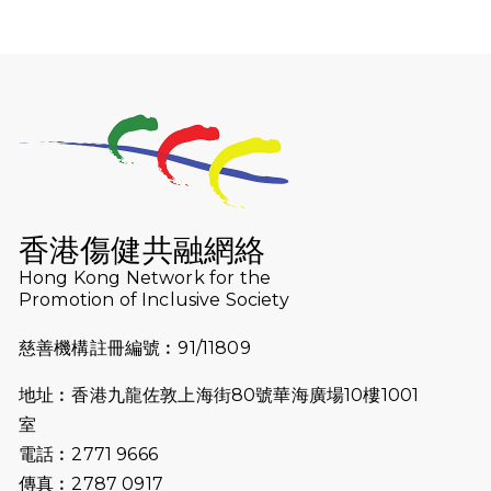
2026-07-30
猛龍長跑隊恆常練習 - 7月30日
（19:00開始）
2026-07-25
世界肝炎日 - 免費乙肝快測活動
2026-07-23
猛龍長跑隊恆常練習 - 7月23日
（19:00開始）
2026-07-16
猛龍長跑隊恆常練習 - 7月16日
（19:00開始）
香港傷健共融網絡
2026-07-10
【猛龍戈壁118公里分享暨香港傷健共
Hong Kong Network for the
Promotion of Inclusive Society
融網絡15周年晚宴】
慈善機構註冊編號︰91/11809
2026-07-09
猛龍長跑隊恆常練習 - 7月9日（19:00
開始）
地址︰香港九龍佐敦上海街80號華海廣場10樓1001
2026-07-02
猛龍長跑隊恆常練習 - 7月2日（19:00
室
開始）
電話︰2771 9666
傳真︰2787 0917