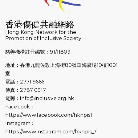
2026-07-16
猛龍長跑隊恆常練習 - 7月16日
（19:00開始）
香港傷健共融網絡
2026-07-10
【猛龍戈壁118公里分享暨香港傷健共
Hong Kong Network for the
Promotion of Inclusive Society
融網絡15周年晚宴】
慈善機構註冊編號︰91/11809
2026-07-09
猛龍長跑隊恆常練習 - 7月9日（19:00
開始）
地址︰香港九龍佐敦上海街80號華海廣場10樓1001
2026-07-02
猛龍長跑隊恆常練習 - 7月2日（19:00
室
開始）
電話︰2771 9666
傳真︰2787 0917
2026-06-25
猛龍長跑隊恆常練習 - 6月25日
電郵︰
info@inclusive.org.hk
（19:00開始）
Facebook︰
2026-06-18
猛龍長跑隊恆常練習 - 6月18日
https://www.facebook.com/hknpis1
（19:00開始）打風取消
Instagram︰
https://www.instagram.com/hknpis_/
2026-06-11
猛龍長跑隊恆常練習 - 6月11日（19:00