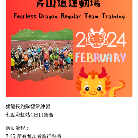
猛龍長跑隊恆常練習
七點彩虹站C出口集合
活動流程：
7:45 所有參加者進行熱身