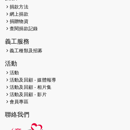
（19:00開始）
捐款方法
網上捐款
2026-04-25
【 嘉里x 猛龍 行太平山 】
捐贈物資
2026-04-24
查閱捐款記錄
「猛龍慈善共融音樂夜」
義工服務
2026-04-23
猛龍長跑隊恆常練習 - 4月23日
（19:00開始）
義工種類及招募
2026-04-19
「愛護兒童全城舞動創彩虹」SDG 千
活動
人創世界紀錄
活動
活動及回顧 - 媒體報導
2026-04-16
猛龍長跑隊恆常練習 - 4月16日
（19:00開始）
活動及回顧 - 相片集
活動及回顧 - 影片
2026-04-12
50+閃亮人生先導計劃—第四次慈善賽
會員專區
事----小Q慈善跑及嘉年華活動
聯絡我們
2026-04-11
Stone越野跑班 -- 香港五峰（滿）