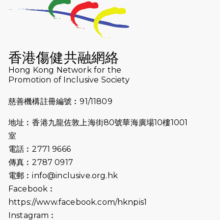
2026-07-23
猛龍長跑隊恆常練習 - 7月23日
（19:00開始）
2026-07-16
猛龍長跑隊恆常練習 - 7月16日
（19:00開始）
香港傷健共融網絡
2026-07-10
【猛龍戈壁118公里分享暨香港傷健共
Hong Kong Network for the
Promotion of Inclusive Society
融網絡15周年晚宴】
慈善機構註冊編號︰91/11809
2026-07-09
猛龍長跑隊恆常練習 - 7月9日（19:00
開始）
地址︰香港九龍佐敦上海街80號華海廣場10樓1001
2026-07-02
猛龍長跑隊恆常練習 - 7月2日（19:00
室
開始）
電話︰2771 9666
傳真︰2787 0917
2026-06-25
猛龍長跑隊恆常練習 - 6月25日
電郵︰
info@inclusive.org.hk
（19:00開始）
Facebook︰
2026-06-18
猛龍長跑隊恆常練習 - 6月18日
https://www.facebook.com/hknpis1
（19:00開始）打風取消
Instagram︰