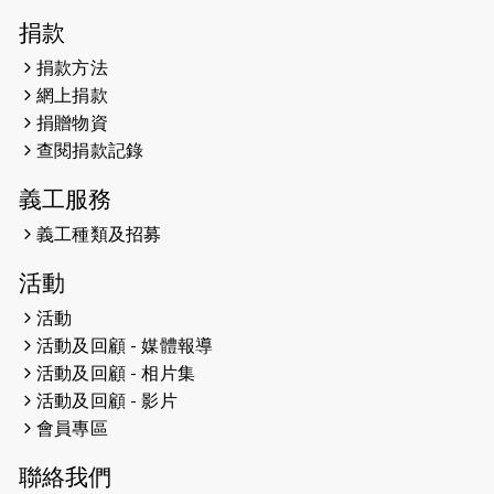
2026-04-30
猛龍長跑隊恆常練習 - 4月30日
捐款
（19:00開始）
捐款方法
網上捐款
2026-04-25
【 嘉里x 猛龍 行太平山 】
捐贈物資
2026-04-24
查閱捐款記錄
「猛龍慈善共融音樂夜」
義工服務
2026-04-23
猛龍長跑隊恆常練習 - 4月23日
（19:00開始）
義工種類及招募
2026-04-19
「愛護兒童全城舞動創彩虹」SDG 千
活動
人創世界紀錄
活動
活動及回顧 - 媒體報導
2026-04-16
猛龍長跑隊恆常練習 - 4月16日
（19:00開始）
活動及回顧 - 相片集
活動及回顧 - 影片
2026-04-12
50+閃亮人生先導計劃—第四次慈善賽
會員專區
事----小Q慈善跑及嘉年華活動
聯絡我們