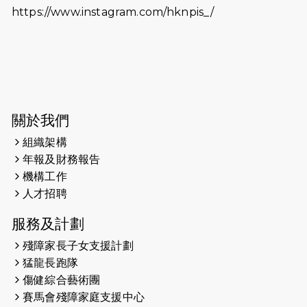
https://www.instagram.com/hknpis_/
2026-06-11
猛龍長跑隊恆常練習 - 6月11日（19:00
開始）
2026-06-04
猛龍長跑隊恆常練習 - 6月4日（19:00
開始）
2026-05-28
猛龍長跑隊恆常練習 - 5月28日
關於我們
（19:00開始）
組織架構
2026-05-22
猛龍戈壁慈善行 2026
年報及財務報告
機構工作
2026-05-21
猛龍長跑隊恆常練習 - 5月21日
人才招聘
（19:00開始）
服務及計劃
2026-05-14
猛龍長跑隊恆常練習 - 5月14日
殘障家長子女支援計劃
（19:00開始）
猛龍長跑隊
2026-05-07
猛龍長跑隊恆常練習 - 5月7日（19:00
傷健綜合藝術團
開始）
賽馬會殘障家庭支援中心