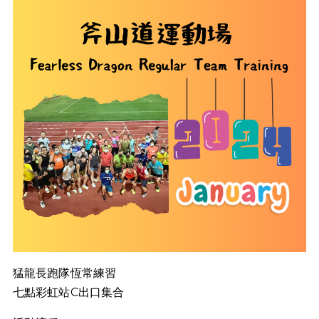
猛龍長跑隊恆常練習
七點彩虹站C出口集合