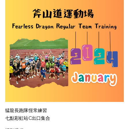
猛龍長跑隊恆常練習
七點彩虹站C出口集合