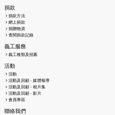
2026-04-30
猛龍長跑隊恆常練習 - 4月30日
捐款
（19:00開始）
捐款方法
網上捐款
2026-04-25
【 嘉里x 猛龍 行太平山 】
捐贈物資
2026-04-24
查閱捐款記錄
「猛龍慈善共融音樂夜」
義工服務
2026-04-23
猛龍長跑隊恆常練習 - 4月23日
（19:00開始）
義工種類及招募
2026-04-19
「愛護兒童全城舞動創彩虹」SDG 千
活動
人創世界紀錄
活動
活動及回顧 - 媒體報導
2026-04-16
猛龍長跑隊恆常練習 - 4月16日
（19:00開始）
活動及回顧 - 相片集
活動及回顧 - 影片
2026-04-12
50+閃亮人生先導計劃—第四次慈善賽
會員專區
事----小Q慈善跑及嘉年華活動
聯絡我們