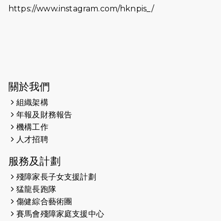
https://www.instagram.com/hknpis_/
2026-06-11
猛龍長跑隊恆常練習 - 6月11日（19:00
開始）
2026-06-04
猛龍長跑隊恆常練習 - 6月4日（19:00
開始）
2026-05-28
猛龍長跑隊恆常練習 - 5月28日
關於我們
（19:00開始）
組織架構
2026-05-22
猛龍戈壁慈善行 2026
年報及財務報告
機構工作
2026-05-21
猛龍長跑隊恆常練習 - 5月21日
人才招聘
（19:00開始）
服務及計劃
2026-05-14
猛龍長跑隊恆常練習 - 5月14日
殘障家長子女支援計劃
（19:00開始）
猛龍長跑隊
2026-05-07
猛龍長跑隊恆常練習 - 5月7日（19:00
傷健綜合藝術團
開始）
賽馬會殘障家庭支援中心