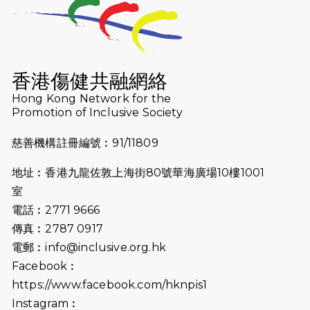
2026-07-23
猛龍長跑隊恆常練習 - 7月23日
（19:00開始）
2026-07-16
猛龍長跑隊恆常練習 - 7月16日
（19:00開始）
香港傷健共融網絡
2026-07-10
【猛龍戈壁118公里分享暨香港傷健共
Hong Kong Network for the
Promotion of Inclusive Society
融網絡15周年晚宴】
慈善機構註冊編號︰91/11809
2026-07-09
猛龍長跑隊恆常練習 - 7月9日（19:00
開始）
地址︰香港九龍佐敦上海街80號華海廣場10樓1001
2026-07-02
猛龍長跑隊恆常練習 - 7月2日（19:00
室
開始）
電話︰2771 9666
傳真︰2787 0917
2026-06-25
猛龍長跑隊恆常練習 - 6月25日
電郵︰
info@inclusive.org.hk
（19:00開始）
Facebook︰
2026-06-18
猛龍長跑隊恆常練習 - 6月18日
https://www.facebook.com/hknpis1
（19:00開始）打風取消
Instagram︰