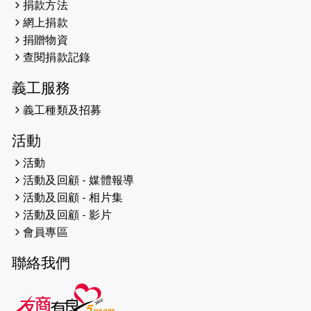
捐款方法
網上捐款
2026-04-25
【 嘉里x 猛龍 行太平山 】
捐贈物資
2026-04-24
查閱捐款記錄
「猛龍慈善共融音樂夜」
義工服務
2026-04-23
猛龍長跑隊恆常練習 - 4月23日
（19:00開始）
義工種類及招募
2026-04-19
「愛護兒童全城舞動創彩虹」SDG 千
活動
人創世界紀錄
活動
活動及回顧 - 媒體報導
2026-04-16
猛龍長跑隊恆常練習 - 4月16日
（19:00開始）
活動及回顧 - 相片集
活動及回顧 - 影片
2026-04-12
50+閃亮人生先導計劃—第四次慈善賽
會員專區
事----小Q慈善跑及嘉年華活動
聯絡我們
2026-04-11
Stone越野跑班 -- 香港五峰（滿）
2026-04-10
太古家＋賞系列：漫步魔術與音樂