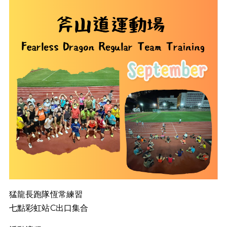
猛龍長跑隊恆常練習
七點彩虹站C出口集合