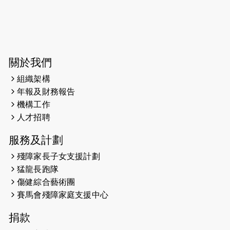
2026-06-04
猛龍長跑隊恆常練習 - 6月4日（19:00
開始）
2026-05-28
猛龍長跑隊恆常練習 - 5月28日
關於我們
（19:00開始）
組織架構
2026-05-22
猛龍戈壁慈善行 2026
年報及財務報告
機構工作
2026-05-21
猛龍長跑隊恆常練習 - 5月21日
人才招聘
（19:00開始）
服務及計劃
2026-05-14
猛龍長跑隊恆常練習 - 5月14日
殘障家長子女支援計劃
（19:00開始）
猛龍長跑隊
2026-05-07
猛龍長跑隊恆常練習 - 5月7日（19:00
傷健綜合藝術團
開始）
賽馬會殘障家庭支援中心
2026-04-30
猛龍長跑隊恆常練習 - 4月30日
捐款
（19:00開始）