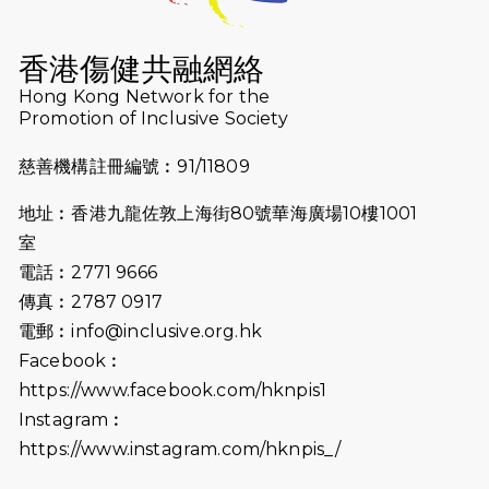
2026-07-16
猛龍長跑隊恆常練習 - 7月16日
（19:00開始）
香港傷健共融網絡
2026-07-10
【猛龍戈壁118公里分享暨香港傷健共
Hong Kong Network for the
Promotion of Inclusive Society
融網絡15周年晚宴】
慈善機構註冊編號︰91/11809
2026-07-09
猛龍長跑隊恆常練習 - 7月9日（19:00
開始）
地址︰香港九龍佐敦上海街80號華海廣場10樓1001
2026-07-02
猛龍長跑隊恆常練習 - 7月2日（19:00
室
開始）
電話︰2771 9666
傳真︰2787 0917
2026-06-25
猛龍長跑隊恆常練習 - 6月25日
電郵︰
info@inclusive.org.hk
（19:00開始）
Facebook︰
2026-06-18
猛龍長跑隊恆常練習 - 6月18日
https://www.facebook.com/hknpis1
（19:00開始）打風取消
Instagram︰
https://www.instagram.com/hknpis_/
2026-06-11
猛龍長跑隊恆常練習 - 6月11日（19:00
開始）