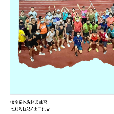
猛龍長跑隊恆常練習
七點彩虹站C出口集合