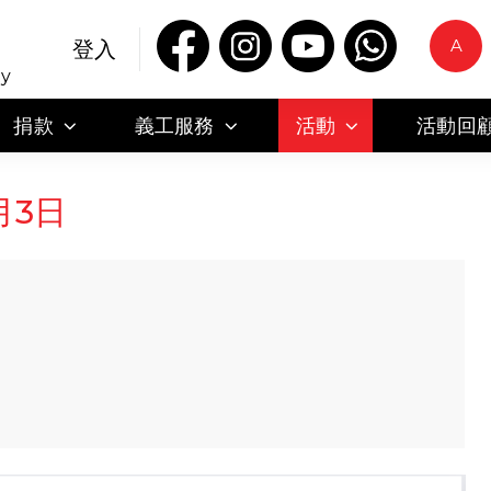
A
登入
ty
捐款
義工服務
活動
活動回
月3日