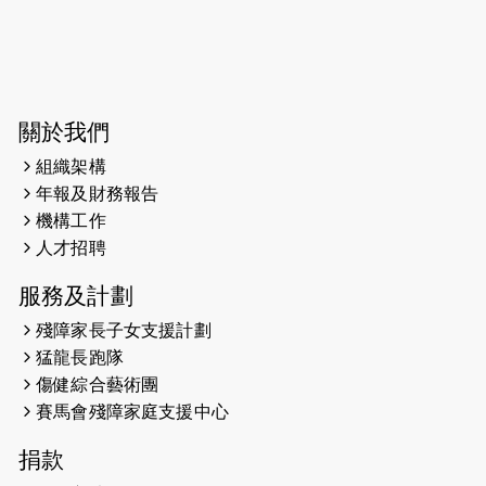
2026-06-04
猛龍長跑隊恆常練習 - 6月4日（19:00
開始）
2026-05-28
猛龍長跑隊恆常練習 - 5月28日
關於我們
（19:00開始）
組織架構
2026-05-22
猛龍戈壁慈善行 2026
年報及財務報告
機構工作
2026-05-21
猛龍長跑隊恆常練習 - 5月21日
人才招聘
（19:00開始）
服務及計劃
2026-05-14
猛龍長跑隊恆常練習 - 5月14日
殘障家長子女支援計劃
（19:00開始）
猛龍長跑隊
2026-05-07
猛龍長跑隊恆常練習 - 5月7日（19:00
傷健綜合藝術團
開始）
賽馬會殘障家庭支援中心
2026-04-30
猛龍長跑隊恆常練習 - 4月30日
捐款
（19:00開始）