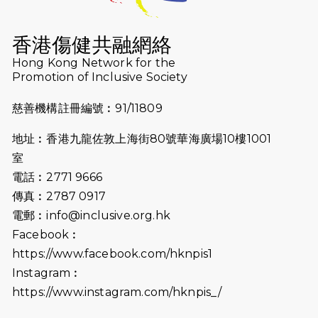
2026-07-16
猛龍長跑隊恆常練習 - 7月16日
（19:00開始）
香港傷健共融網絡
2026-07-10
【猛龍戈壁118公里分享暨香港傷健共
Hong Kong Network for the
Promotion of Inclusive Society
融網絡15周年晚宴】
慈善機構註冊編號︰91/11809
2026-07-09
猛龍長跑隊恆常練習 - 7月9日（19:00
開始）
地址︰香港九龍佐敦上海街80號華海廣場10樓1001
2026-07-02
猛龍長跑隊恆常練習 - 7月2日（19:00
室
開始）
電話︰2771 9666
傳真︰2787 0917
2026-06-25
猛龍長跑隊恆常練習 - 6月25日
電郵︰
info@inclusive.org.hk
（19:00開始）
Facebook︰
2026-06-18
猛龍長跑隊恆常練習 - 6月18日
https://www.facebook.com/hknpis1
（19:00開始）打風取消
Instagram︰
https://www.instagram.com/hknpis_/
2026-06-11
猛龍長跑隊恆常練習 - 6月11日（19:00
開始）