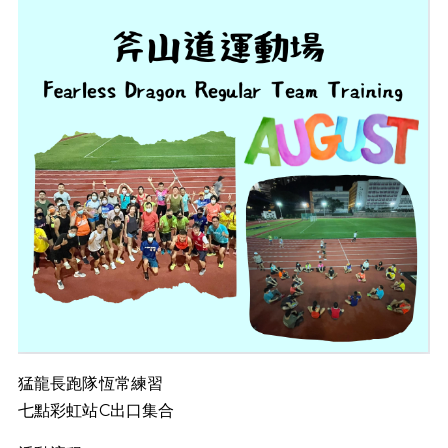
猛龍長跑隊恆常練習
七點彩虹站C出口集合