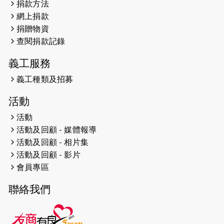
捐款方法
網上捐款
2026-04-25
【 嘉里x 猛龍 行太平山 】
捐贈物資
2026-04-24
查閱捐款記錄
「猛龍慈善共融音樂夜」
義工服務
2026-04-23
猛龍長跑隊恆常練習 - 4月23日
（19:00開始）
義工種類及招募
2026-04-19
「愛護兒童全城舞動創彩虹」SDG 千
活動
人創世界紀錄
活動
活動及回顧 - 媒體報導
2026-04-16
猛龍長跑隊恆常練習 - 4月16日
（19:00開始）
活動及回顧 - 相片集
活動及回顧 - 影片
2026-04-12
50+閃亮人生先導計劃—第四次慈善賽
會員專區
事----小Q慈善跑及嘉年華活動
聯絡我們
2026-04-11
Stone越野跑班 -- 香港五峰（滿）
2026-04-10
太古家＋賞系列：漫步魔術與音樂