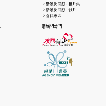
2026-04-30
猛龍長跑隊恆常練習 - 4月30日
活動及回顧 - 相片集
（19:00開始）
活動及回顧 - 影片
會員專區
2026-04-25
【 嘉里x 猛龍 行太平山 】
聯絡我們
2026-04-24
「猛龍慈善共融音樂夜」
心
2026-04-23
猛龍長跑隊恆常練習 - 4月23日
（19:00開始）
2026-04-19
「愛護兒童全城舞動創彩虹」SDG
千人創世界紀錄
2026-04-16
猛龍長跑隊恆常練習 - 4月16日
（19:00開始）
2026-04-12
50+閃亮人生先導計劃—第四次慈善
賽事----小Q慈善跑及嘉年華活動
2026-04-11
Stone越野跑班 -- 香港五峰（滿）