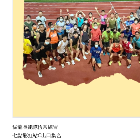
猛龍長跑隊恆常練習
七點彩虹站C出口集合