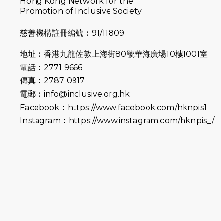
Hong Kong Network for the
Promotion of Inclusive Society
慈善機構註冊編號︰91/11809
地址︰香港九龍佐敦上海街80號華海廣場10樓1001室
電話︰2771 9666
傳真︰2787 0917
電郵︰
info@inclusive.org.hk
Facebook︰
https://www.facebook.com/hknpis1
Instagram︰
https://www.instagram.com/hknpis_/