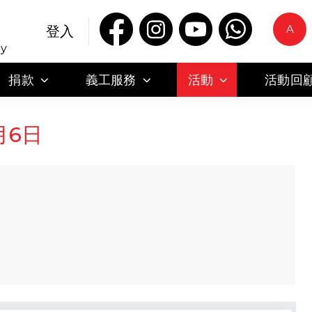
A
登入
ty
捐款
義工服務
活動
活動回
月6日