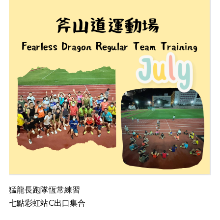
猛龍長跑隊恆常練習
七點彩虹站C出口集合