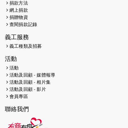
捐款方法
網上捐款
2026-04-25
【 嘉里x 猛龍 行太平山 】
捐贈物資
2026-04-24
查閱捐款記錄
「猛龍慈善共融音樂夜」
義工服務
2026-04-23
猛龍長跑隊恆常練習 - 4月23日
（19:00開始）
義工種類及招募
2026-04-19
「愛護兒童全城舞動創彩虹」SDG 千
活動
人創世界紀錄
活動
活動及回顧 - 媒體報導
2026-04-16
猛龍長跑隊恆常練習 - 4月16日
（19:00開始）
活動及回顧 - 相片集
活動及回顧 - 影片
2026-04-12
50+閃亮人生先導計劃—第四次慈善賽
會員專區
事----小Q慈善跑及嘉年華活動
聯絡我們
2026-04-11
Stone越野跑班 -- 香港五峰（滿）
2026-04-10
太古家＋賞系列：漫步魔術與音樂