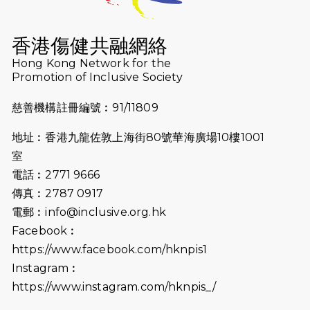
2026-07-16
猛龍長跑隊恆常練習 - 7月16日
（19:00開始）
香港傷健共融網絡
2026-07-10
【猛龍戈壁118公里分享暨香港傷健共
Hong Kong Network for the
Promotion of Inclusive Society
融網絡15周年晚宴】
慈善機構註冊編號︰91/11809
2026-07-09
猛龍長跑隊恆常練習 - 7月9日（19:00
開始）
地址︰香港九龍佐敦上海街80號華海廣場10樓1001
2026-07-02
猛龍長跑隊恆常練習 - 7月2日（19:00
室
開始）
電話︰2771 9666
傳真︰2787 0917
2026-06-25
猛龍長跑隊恆常練習 - 6月25日
電郵︰
info@inclusive.org.hk
（19:00開始）
Facebook︰
2026-06-18
猛龍長跑隊恆常練習 - 6月18日
https://www.facebook.com/hknpis1
（19:00開始）打風取消
Instagram︰
https://www.instagram.com/hknpis_/
2026-06-11
猛龍長跑隊恆常練習 - 6月11日（19:00
開始）