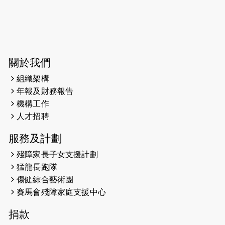
2026-06-04
猛龍長跑隊恆常練習 - 6月4日（19:00
開始）
2026-05-28
猛龍長跑隊恆常練習 - 5月28日
關於我們
（19:00開始）
組織架構
2026-05-22
猛龍戈壁慈善行 2026
年報及財務報告
機構工作
2026-05-21
猛龍長跑隊恆常練習 - 5月21日
人才招聘
（19:00開始）
服務及計劃
2026-05-14
猛龍長跑隊恆常練習 - 5月14日
殘障家長子女支援計劃
（19:00開始）
猛龍長跑隊
2026-05-07
猛龍長跑隊恆常練習 - 5月7日（19:00
傷健綜合藝術團
開始）
賽馬會殘障家庭支援中心
2026-04-30
猛龍長跑隊恆常練習 - 4月30日
捐款
（19:00開始）