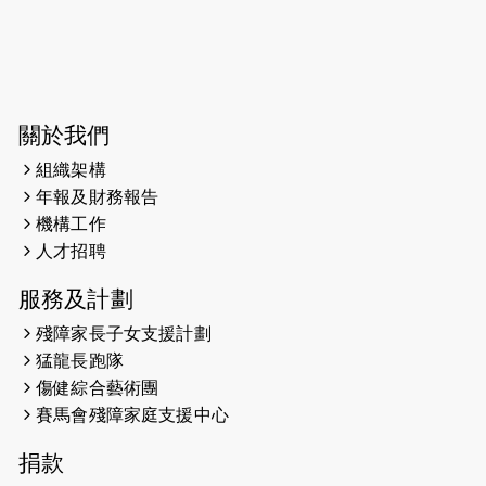
2026-06-04
猛龍長跑隊恆常練習 - 6月4日（19:00
開始）
2026-05-28
猛龍長跑隊恆常練習 - 5月28日
關於我們
（19:00開始）
組織架構
2026-05-22
猛龍戈壁慈善行 2026
年報及財務報告
機構工作
2026-05-21
猛龍長跑隊恆常練習 - 5月21日
人才招聘
（19:00開始）
服務及計劃
2026-05-14
猛龍長跑隊恆常練習 - 5月14日
殘障家長子女支援計劃
（19:00開始）
猛龍長跑隊
2026-05-07
猛龍長跑隊恆常練習 - 5月7日（19:00
傷健綜合藝術團
開始）
賽馬會殘障家庭支援中心
2026-04-30
猛龍長跑隊恆常練習 - 4月30日
捐款
（19:00開始）