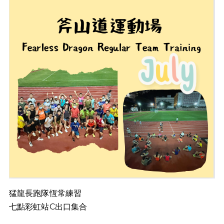
猛龍長跑隊恆常練習
七點彩虹站C出口集合