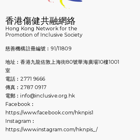
2026-07-16
猛龍長跑隊恆常練習 - 7月16日
（19:00開始）
香港傷健共融網絡
2026-07-10
【猛龍戈壁118公里分享暨香港傷健共
Hong Kong Network for the
Promotion of Inclusive Society
融網絡15周年晚宴】
慈善機構註冊編號︰91/11809
2026-07-09
猛龍長跑隊恆常練習 - 7月9日（19:00
開始）
地址︰香港九龍佐敦上海街80號華海廣場10樓1001
2026-07-02
猛龍長跑隊恆常練習 - 7月2日（19:00
室
開始）
電話︰2771 9666
傳真︰2787 0917
2026-06-25
猛龍長跑隊恆常練習 - 6月25日
電郵︰
info@inclusive.org.hk
（19:00開始）
Facebook︰
2026-06-18
猛龍長跑隊恆常練習 - 6月18日
https://www.facebook.com/hknpis1
（19:00開始）打風取消
Instagram︰
https://www.instagram.com/hknpis_/
2026-06-11
猛龍長跑隊恆常練習 - 6月11日（19:00
開始）