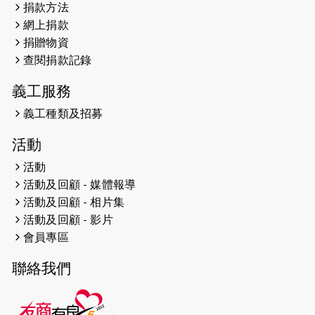
捐款方法
網上捐款
2026-04-25
【 嘉里x 猛龍 行太平山 】
捐贈物資
2026-04-24
查閱捐款記錄
「猛龍慈善共融音樂夜」
義工服務
2026-04-23
猛龍長跑隊恆常練習 - 4月23日
（19:00開始）
義工種類及招募
2026-04-19
「愛護兒童全城舞動創彩虹」SDG 千
活動
人創世界紀錄
活動
活動及回顧 - 媒體報導
2026-04-16
猛龍長跑隊恆常練習 - 4月16日
（19:00開始）
活動及回顧 - 相片集
活動及回顧 - 影片
2026-04-12
50+閃亮人生先導計劃—第四次慈善賽
會員專區
事----小Q慈善跑及嘉年華活動
聯絡我們
2026-04-11
Stone越野跑班 -- 香港五峰（滿）
2026-04-10
太古家＋賞系列：漫步魔術與音樂