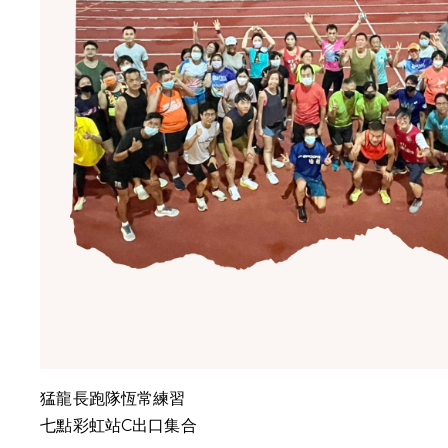
猛龍長跑隊恆常練習
七點彩虹站C出口集合