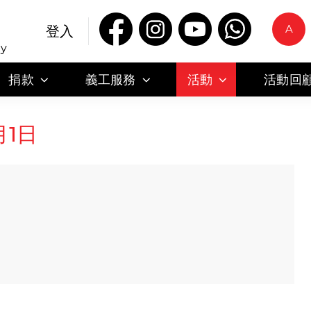
A
登入
ty
捐款
義工服務
活動
活動回
月1日