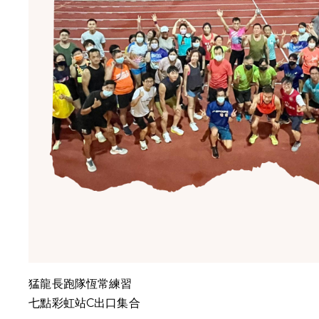
猛龍長跑隊恆常練習
七點彩虹站C出口集合