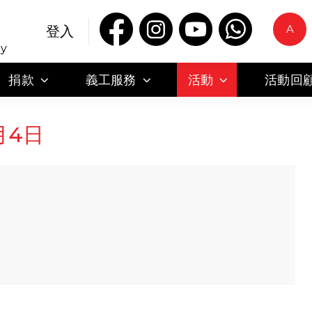
A
登入
ty
捐款
義工服務
活動
活動回
月4日