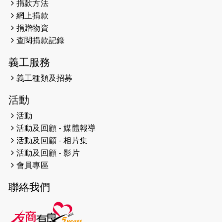
捐款方法
網上捐款
2026-04-25
【 嘉里x 猛龍 行太平山 】
捐贈物資
2026-04-24
查閱捐款記錄
「猛龍慈善共融音樂夜」
義工服務
2026-04-23
猛龍長跑隊恆常練習 - 4月23日
（19:00開始）
義工種類及招募
2026-04-19
「愛護兒童全城舞動創彩虹」SDG 千
活動
人創世界紀錄
活動
活動及回顧 - 媒體報導
2026-04-16
猛龍長跑隊恆常練習 - 4月16日
（19:00開始）
活動及回顧 - 相片集
活動及回顧 - 影片
2026-04-12
50+閃亮人生先導計劃—第四次慈善賽
會員專區
事----小Q慈善跑及嘉年華活動
聯絡我們
2026-04-11
Stone越野跑班 -- 香港五峰（滿）
2026-04-10
太古家＋賞系列：漫步魔術與音樂