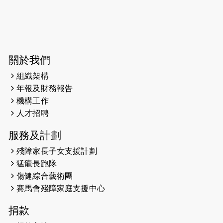
2026-06-04
猛龍長跑隊恆常練習 - 6月4日（19:00
開始）
2026-05-28
猛龍長跑隊恆常練習 - 5月28日
關於我們
（19:00開始）
組織架構
2026-05-22
猛龍戈壁慈善行 2026
年報及財務報告
機構工作
2026-05-21
猛龍長跑隊恆常練習 - 5月21日
人才招聘
（19:00開始）
服務及計劃
2026-05-14
猛龍長跑隊恆常練習 - 5月14日
殘障家長子女支援計劃
（19:00開始）
猛龍長跑隊
2026-05-07
猛龍長跑隊恆常練習 - 5月7日（19:00
傷健綜合藝術團
開始）
賽馬會殘障家庭支援中心
2026-04-30
猛龍長跑隊恆常練習 - 4月30日
捐款
（19:00開始）