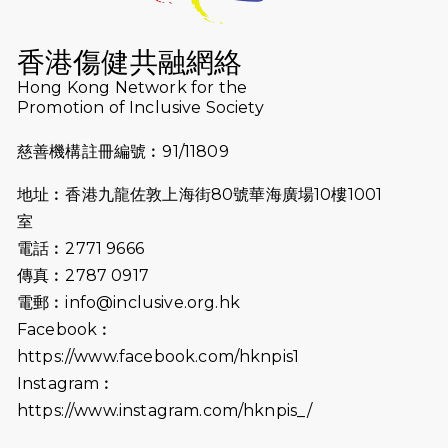
2026-07-16
猛龍長跑隊恆常練習 - 7月16日
（19:00開始）
香港傷健共融網絡
2026-07-10
【猛龍戈壁118公里分享暨香港傷健共
Hong Kong Network for the
Promotion of Inclusive Society
融網絡15周年晚宴】
慈善機構註冊編號︰91/11809
2026-07-09
猛龍長跑隊恆常練習 - 7月9日（19:00
開始）
地址︰香港九龍佐敦上海街80號華海廣場10樓1001
2026-07-02
猛龍長跑隊恆常練習 - 7月2日（19:00
室
開始）
電話︰2771 9666
傳真︰2787 0917
2026-06-25
猛龍長跑隊恆常練習 - 6月25日
電郵︰
info@inclusive.org.hk
（19:00開始）
Facebook︰
2026-06-18
猛龍長跑隊恆常練習 - 6月18日
https://www.facebook.com/hknpis1
（19:00開始）打風取消
Instagram︰
https://www.instagram.com/hknpis_/
2026-06-11
猛龍長跑隊恆常練習 - 6月11日（19:00
開始）