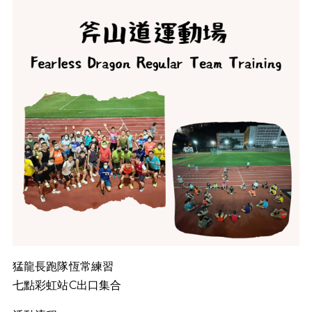
猛龍長跑隊恆常練習
七點彩虹站C出口集合